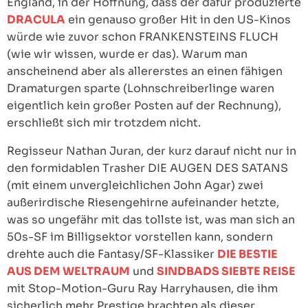
England, in der Hoffnung, dass der dafür produzierte
DRACULA
ein genauso großer Hit in den US-Kinos
würde wie zuvor schon FRANKENSTEINS FLUCH
(wie wir wissen, wurde er das). Warum man
anscheinend aber als allererstes an einen fähigen
Dramaturgen sparte (Lohnschreiberlinge waren
eigentlich kein großer Posten auf der Rechnung),
erschließt sich mir trotzdem nicht.
Regisseur Nathan Juran, der kurz darauf nicht nur in
den formidablen Trasher DIE AUGEN DES SATANS
(mit einem unvergleichlichen John Agar) zwei
außerirdische Riesengehirne aufeinander hetzte,
was so ungefähr mit das tollste ist, was man sich an
50s-SF im Billigsektor vorstellen kann, sondern
drehte auch die Fantasy/SF-Klassiker
DIE BESTIE
AUS DEM WELTRAUM
und
SINDBADS SIEBTE REISE
mit Stop-Motion-Guru Ray Harryhausen, die ihm
sicherlich mehr Prestige brachten als dieser