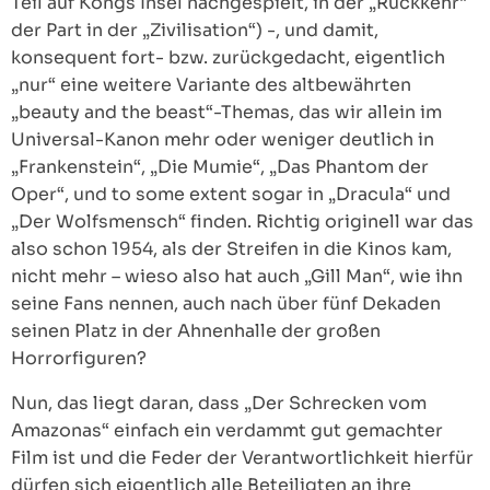
Teil auf Kongs Insel nachgespielt, in der „Rückkehr“
der Part in der „Zivilisation“) -, und damit,
konsequent fort- bzw. zurückgedacht, eigentlich
„nur“ eine weitere Variante des altbewährten
„beauty and the beast“-Themas, das wir allein im
Universal-Kanon mehr oder weniger deutlich in
„Frankenstein“, „Die Mumie“, „Das Phantom der
Oper“, und to some extent sogar in „Dracula“ und
„Der Wolfsmensch“ finden. Richtig originell war das
also schon 1954, als der Streifen in die Kinos kam,
nicht mehr – wieso also hat auch „Gill Man“, wie ihn
seine Fans nennen, auch nach über fünf Dekaden
seinen Platz in der Ahnenhalle der großen
Horrorfiguren?
Nun, das liegt daran, dass „Der Schrecken vom
Amazonas“ einfach ein verdammt gut gemachter
Film ist und die Feder der Verantwortlichkeit hierfür
dürfen sich eigentlich alle Beteiligten an ihre