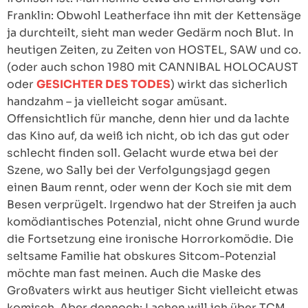
Franklin: Obwohl Leatherface ihn mit der Kettensäge
ja durchteilt, sieht man weder Gedärm noch Blut. In
heutigen Zeiten, zu Zeiten von HOSTEL, SAW und co.
(oder auch schon 1980 mit CANNIBAL HOLOCAUST
oder
GESICHTER DES TODES
) wirkt das sicherlich
handzahm – ja vielleicht sogar amüsant.
Offensichtlich für manche, denn hier und da lachte
das Kino auf, da weiß ich nicht, ob ich das gut oder
schlecht finden soll. Gelacht wurde etwa bei der
Szene, wo Sally bei der Verfolgungsjagd gegen
einen Baum rennt, oder wenn der Koch sie mit dem
Besen verprügelt. Irgendwo hat der Streifen ja auch
komödiantisches Potenzial, nicht ohne Grund wurde
die Fortsetzung eine ironische Horrorkomödie. Die
seltsame Familie hat obskures Sitcom-Potenzial
möchte man fast meinen. Auch die Maske des
Großvaters wirkt aus heutiger Sicht vielleicht etwas
komisch. Aber dennoch: Lachen will ich über TCM