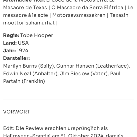
Masacre de Texas
|
O Massacre da Serra Elétrica
|
Le
massacre à la scie
|
Motorsavsmassakren
|
Texasin
moottorisahamurhat
|
Regie:
Tobe Hooper
Land:
USA
Jahr:
1974
Darsteller:
Marilyn Burns (Sally), Gunnar Hansen (Leatherface),
Edwin Neal (Anhalter), Jim Siedow (Vater), Paul
Partain (Franklin)
VORWORT
Edit: Die Review erschien ursprünglich als
Halloween-Special am 31. Oktober 2024, damals