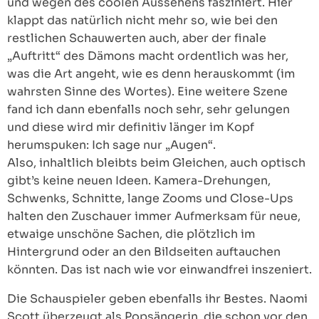
und wegen des coolen Aussehens fasziniert. Hier
klappt das natürlich nicht mehr so, wie bei den
restlichen Schauwerten auch, aber der finale
„Auftritt“ des Dämons macht ordentlich was her,
was die Art angeht, wie es denn herauskommt (im
wahrsten Sinne des Wortes). Eine weitere Szene
fand ich dann ebenfalls noch sehr, sehr gelungen
und diese wird mir definitiv länger im Kopf
herumspuken: Ich sage nur „Augen“.
Also, inhaltlich bleibts beim Gleichen, auch optisch
gibt’s keine neuen Ideen. Kamera-Drehungen,
Schwenks, Schnitte, lange Zooms und Close-Ups
halten den Zuschauer immer Aufmerksam für neue,
etwaige unschöne Sachen, die plötzlich im
Hintergrund oder an den Bildseiten auftauchen
könnten. Das ist nach wie vor einwandfrei inszeniert.
Die Schauspieler geben ebenfalls ihr Bestes. Naomi
Scott überzeugt als Popsängerin, die schon vor den