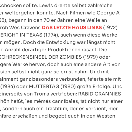
chocken sollte. Lewis drehte selbst zahlreiche
er weitergehen konnte. Nach Filmen wie George A
 begann in den 70 er Jahren eine Welle an
durch Wes Cravens
DAS LETZTE HAUS LINKS
(1972)
RICHT IN TEXAS (1974), auch wenn diese Werke
n mögen. Doch die Entwicklung war längst nicht
ie Anzahl derartiger Produktionen rasant. Die
E SCHRECKENSINSEL DER ZOMBIES (1979) oder
re Werke hervor, doch auch eine andere Art von
 sich selbst nicht ganz so ernst nahm. Und mit
ainment ganz besonders verbunden, feierte sie mit
 (1984) oder MUTTERTAG (1980) große Erfolge. Und
einerseits von Troma vertrieben: RABID GRANNIES
hön heißt, les mémés cannibales, ist nicht nur einer
 sondern auch ein Trashfilm, der es verdient, hier
nfare erschallen und begebt euch in den Westen