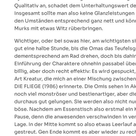
Qualitativ an, schadet dem Unterhaltungswert des
Insgesamt sollte man also keine Glanzleistungen
den Umständen entsprechend ganz nett und könn
Murks mit etwas Witz rüberbringen.
Wichtiger, oder bei sowas hier, am wichtigsten s
gut eine halbe Stunde, bis die Omas das Teufe
dementsprechend am Rad drehen, doch bis dahin k
Einführung der Charaktere ohnehin passabel übe
billig, aber doch recht effektiv: Es wird gespuckt
Art Kreatur, die mich an einer Mischung zwische
DIE FLIEGE (1986) erinnerte. Die Omis sehen in A
noch viel monströser und bestienartiger, aber di
durchaus gut gelungen. Sie werden also nicht nur
böse. Nachdem am Essenstisch also erstmal ein K
Pause, denn die anwesenden verschwinden in ver
Lage. In der Mitte kommt so also etwas Leerlauf a
gestreut. Gen Ende kommt es aber wieder zu rech