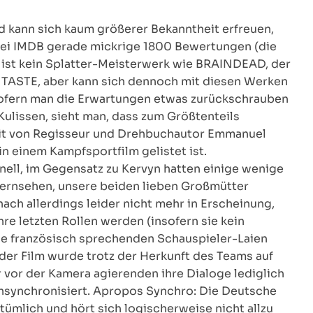
d kann sich kaum größerer Bekanntheit erfreuen,
 bei IMDB gerade mickrige 1800 Bewertungen (die
er ist kein Splatter-Meisterwerk wie BRAINDEAD, der
D TASTE, aber kann sich dennoch mit diesen Werken
sofern man die Erwartungen etwas zurückschrauben
Kulissen, sieht man, dass zum Größtenteils
eit von Regisseur und Drehbuchautor Emmanuel
in einem Kampfsportfilm gelistet ist.
nell, im Gegensatz zu Kervyn hatten einige wenige
 Fernsehen, unsere beiden lieben Großmütter
nach allerdings leider nicht mehr in Erscheinung,
hre letzten Rollen werden (insofern sie kein
ie französisch sprechenden Schauspieler-Laien
der Film wurde trotz der Herkunft des Teams auf
 vor der Kamera agierenden ihre Dialoge lediglich
hsynchronisiert. Apropos Synchro: Die Deutsche
tümlich und hört sich logischerweise nicht allzu