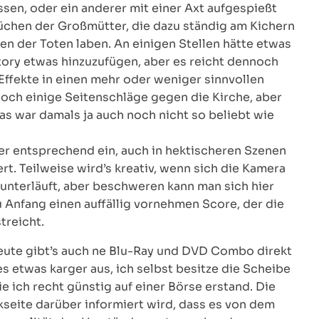
ssen, oder ein anderer mit einer Axt aufgespießt
rüchen der Großmütter, die dazu ständig am Kichern
en der Toten laben. An einigen Stellen hätte etwas
tory etwas hinzuzufügen, aber es reicht dennoch
e Effekte in einen mehr oder weniger sinnvollen
och einige Seitenschläge gegen die Kirche, aber
das war damals ja auch noch nicht so beliebt wie
ker entsprechend ein, auch in hektischeren Szenen
t. Teilweise wird’s kreativ, wenn sich die Kamera
unterläuft, aber beschweren kann man sich hier
u Anfang einen auffällig vornehmen Score, der die
reicht.
heute gibt’s auch ne Blu-Ray und DVD Combo direkt
s etwas karger aus, ich selbst besitze die Scheibe
e ich recht günstig auf einer Börse erstand. Die
kseite darüber informiert wird, dass es von dem