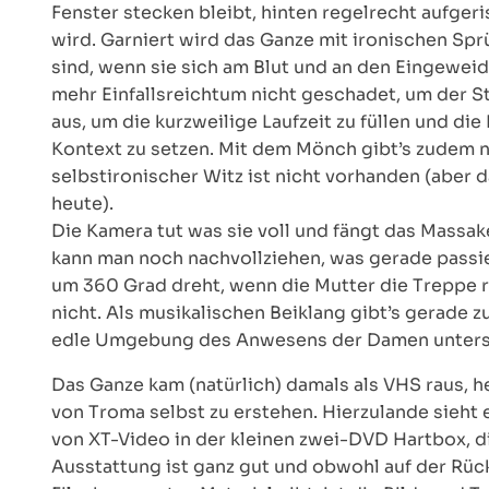
Fenster stecken bleibt, hinten regelrecht aufgeri
wird. Garniert wird das Ganze mit ironischen Sp
sind, wenn sie sich am Blut und an den Eingeweid
mehr Einfallsreichtum nicht geschadet, um der S
aus, um die kurzweilige Laufzeit zu füllen und di
Kontext zu setzen. Mit dem Mönch gibt’s zudem n
selbstironischer Witz ist nicht vorhanden (aber 
heute).
Die Kamera tut was sie voll und fängt das Massa
kann man noch nachvollziehen, was gerade passier
um 360 Grad dreht, wenn die Mutter die Treppe r
nicht. Als musikalischen Beiklang gibt’s gerade z
edle Umgebung des Anwesens der Damen unterst
Das Ganze kam (natürlich) damals als VHS raus, 
von Troma selbst zu erstehen. Hierzulande sieht e
von XT-Video in der kleinen zwei-DVD Hartbox, di
Ausstattung ist ganz gut und obwohl auf der Rüc