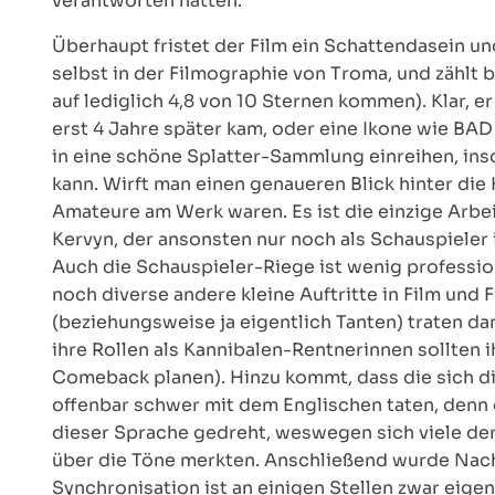
verantworten hatten.
Überhaupt fristet der Film ein Schattendasein un
selbst in der Filmographie von Troma, und zählt
auf lediglich 4,8 von 10 Sternen kommen). Klar, 
erst 4 Jahre später kam, oder eine Ikone wie BA
in eine schöne Splatter-Sammlung einreihen, in
kann. Wirft man einen genaueren Blick hinter die 
Amateure am Werk waren. Es ist die einzige Arb
Kervyn, der ansonsten nur noch als Schauspieler 
Auch die Schauspieler-Riege ist wenig professio
noch diverse andere kleine Auftritte in Film und
(beziehungsweise ja eigentlich Tanten) traten da
ihre Rollen als Kannibalen-Rentnerinnen sollten i
Comeback planen). Hinzu kommt, dass die sich d
offenbar schwer mit dem Englischen taten, denn 
dieser Sprache gedreht, weswegen sich viele der
über die Töne merkten. Anschließend wurde Nac
Synchronisation ist an einigen Stellen zwar eigen