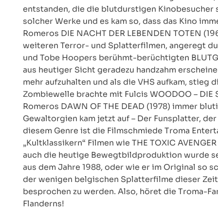
entstanden, die die blutdurstigen Kinobesucher s
solcher Werke und es kam so, dass das Kino imm
Romeros DIE NACHT DER LEBENDEN TOTEN (1968),
weiteren Terror- und Splatterfilmen, angeregt 
und Tobe Hoopers berühmt-berüchtigten BLUTGE
aus heutiger Sicht geradezu handzahm erscheine
mehr aufzuhalten und als die VHS aufkam, stieg d
Zombiewelle brachte mit Fulcis WOODOO – DI
Romeros DAWN OF THE DEAD (1978) immer blutige
Gewaltorgien kam jetzt auf – Der Funsplatter, der
diesem Genre ist die Filmschmiede Troma Entert
„Kultklassikern“ Filmen wie THE TOXIC AVENGER
auch die heutige Bewegtbildproduktion wurde s
aus dem Jahre 1988, oder wie er im Original so sc
der wenigen belgischen Splatterfilme dieser Zeit,
besprochen zu werden. Also, höret die Troma-Fa
Flanderns!