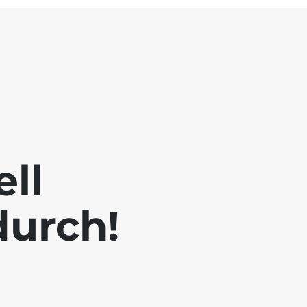
ll
durch!