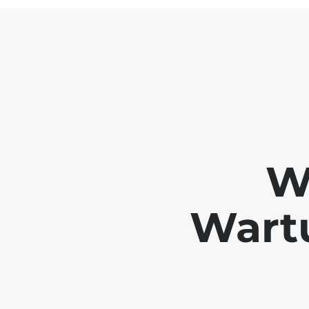
W
Wartu