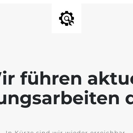
ir führen aktue
ngsarbeiten 
In Kürze sind wir wieder erreichbar.