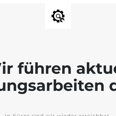
ir führen aktue
ngsarbeiten 
In Kürze sind wir wieder erreichbar.