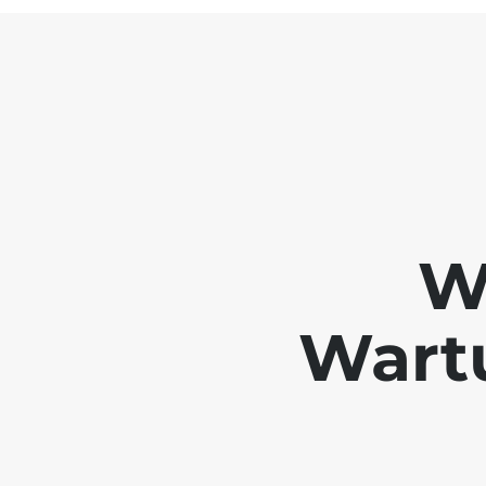
W
Wartu