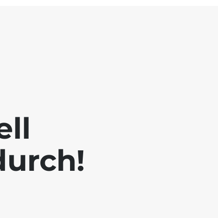
ll
durch!