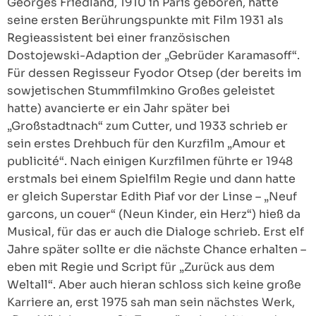
Georges Friedland, 1910 in Paris geboren, hatte
seine ersten Berührungspunkte mit Film 1931 als
Regieassistent bei einer französischen
Dostojewski-Adaption der „Gebrüder Karamasoff“.
Für dessen Regisseur Fyodor Otsep (der bereits im
sowjetischen Stummfilmkino Großes geleistet
hatte) avancierte er ein Jahr später bei
„Großstadtnach“ zum Cutter, und 1933 schrieb er
sein erstes Drehbuch für den Kurzfilm „Amour et
publicité“. Nach einigen Kurzfilmen führte er 1948
erstmals bei einem Spielfilm Regie und dann hatte
er gleich Superstar Edith Piaf vor der Linse – „Neuf
garcons, un couer“ (Neun Kinder, ein Herz“) hieß da
Musical, für das er auch die Dialoge schrieb. Erst elf
Jahre später sollte er die nächste Chance erhalten –
eben mit Regie und Script für „Zurück aus dem
Weltall“. Aber auch hieran schloss sich keine große
Karriere an, erst 1975 sah man sein nächstes Werk,