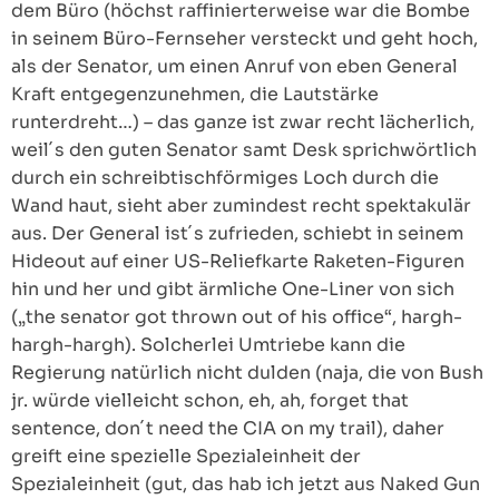
dem Büro (höchst raffinierterweise war die Bombe
in seinem Büro-Fernseher versteckt und geht hoch,
als der Senator, um einen Anruf von eben General
Kraft entgegenzunehmen, die Lautstärke
runterdreht…) – das ganze ist zwar recht lächerlich,
weil´s den guten Senator samt Desk sprichwörtlich
durch ein schreibtischförmiges Loch durch die
Wand haut, sieht aber zumindest recht spektakulär
aus. Der General ist´s zufrieden, schiebt in seinem
Hideout auf einer US-Reliefkarte Raketen-Figuren
hin und her und gibt ärmliche One-Liner von sich
(„the senator got thrown out of his office“, hargh-
hargh-hargh). Solcherlei Umtriebe kann die
Regierung natürlich nicht dulden (naja, die von Bush
jr. würde vielleicht schon, eh, ah, forget that
sentence, don´t need the CIA on my trail), daher
greift eine spezielle Spezialeinheit der
Spezialeinheit (gut, das hab ich jetzt aus Naked Gun