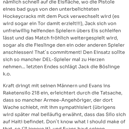
nämlich schnell auf die Eisfläche, wo die Pistole
eines bad guys von den unterbelichteten
Hockeycracks mit dem Puck verwechselt wird (es
wird sogar ein Tor damit erzielt!!!), Jack sich von
unfreiwillig helfenden Spielern übers Eis schleifen
lässt und das Match fröhlich weitergespielt wird,
sogar als die Fieslinge den ein oder anderen Spieler
anschiessen! That´s commitment! Den Einsatz sollte
sich so mancher DEL-Spieler mal zu Herzen
nehmen… letzten Endes schlägt Jack die Böslinge
k.o.
Kraft dringt mit seinen Männern und Evans ins
Raketensilo 218 ein, erleichtert durch die Tatsache,
dass so mancher Armee-Angehöriger, der dort
Wache schiebt, mit ihm sympathisiert (übrigens
wird später mal beiläufig erwähnt, dass das Silo sich
auf Haiti befindet. Don´t know what I should make of
that, so I´ll ignore it), und Evans baut seinen