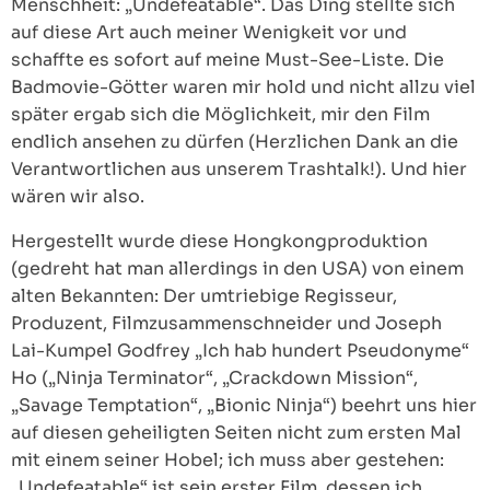
Menschheit: „Undefeatable“. Das Ding stellte sich
auf diese Art auch meiner Wenigkeit vor und
schaffte es sofort auf meine Must-See-Liste. Die
Badmovie-Götter waren mir hold und nicht allzu viel
später ergab sich die Möglichkeit, mir den Film
endlich ansehen zu dürfen (Herzlichen Dank an die
Verantwortlichen aus unserem Trashtalk!). Und hier
wären wir also.
Hergestellt wurde diese Hongkongproduktion
(gedreht hat man allerdings in den USA) von einem
alten Bekannten: Der umtriebige Regisseur,
Produzent, Filmzusammenschneider und Joseph
Lai-Kumpel Godfrey „Ich hab hundert Pseudonyme“
Ho („Ninja Terminator“, „Crackdown Mission“,
„Savage Temptation“, „Bionic Ninja“) beehrt uns hier
auf diesen geheiligten Seiten nicht zum ersten Mal
mit einem seiner Hobel; ich muss aber gestehen:
„Undefeatable“ ist sein erster Film, dessen ich