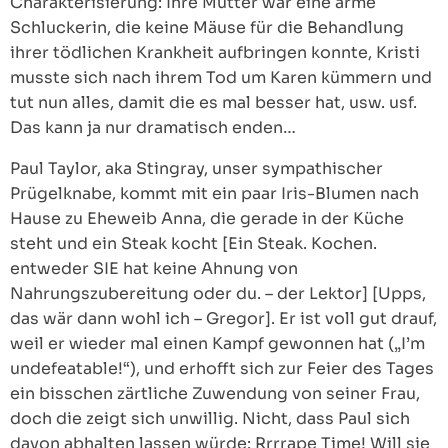
Charakterisierung: Ihre Mutter war eine arme
Schluckerin, die keine Mäuse für die Behandlung
ihrer tödlichen Krankheit aufbringen konnte, Kristi
musste sich nach ihrem Tod um Karen kümmern und
tut nun alles, damit die es mal besser hat, usw. usf.
Das kann ja nur dramatisch enden…
Paul Taylor, aka Stingray, unser sympathischer
Prügelknabe, kommt mit ein paar Iris-Blumen nach
Hause zu Eheweib Anna, die gerade in der Küche
steht und ein Steak kocht [Ein Steak. Kochen.
entweder SIE hat keine Ahnung von
Nahrungszubereitung oder du. – der Lektor] [Upps,
das wär dann wohl ich – Gregor]. Er ist voll gut drauf,
weil er wieder mal einen Kampf gewonnen hat („I’m
undefeatable!“), und erhofft sich zur Feier des Tages
ein bisschen zärtliche Zuwendung von seiner Frau,
doch die zeigt sich unwillig. Nicht, dass Paul sich
davon abhalten lassen würde: Rrrrape Time! Will sie