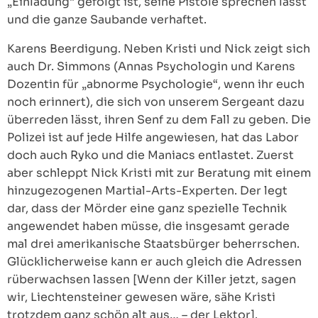
„Einladung“ gefolgt ist, seine Pistole sprechen lässt
und die ganze Saubande verhaftet.
Karens Beerdigung. Neben Kristi und Nick zeigt sich
auch Dr. Simmons (Annas Psychologin und Karens
Dozentin für „abnorme Psychologie“, wenn ihr euch
noch erinnert), die sich von unserem Sergeant dazu
überreden lässt, ihren Senf zu dem Fall zu geben. Die
Polizei ist auf jede Hilfe angewiesen, hat das Labor
doch auch Ryko und die Maniacs entlastet. Zuerst
aber schleppt Nick Kristi mit zur Beratung mit einem
hinzugezogenen Martial-Arts-Experten. Der legt
dar, dass der Mörder eine ganz spezielle Technik
angewendet haben müsse, die insgesamt gerade
mal drei amerikanische Staatsbürger beherrschen.
Glücklicherweise kann er auch gleich die Adressen
rüberwachsen lassen [Wenn der Killer jetzt, sagen
wir, Liechtensteiner gewesen wäre, sähe Kristi
trotzdem ganz schön alt aus… – der Lektor].