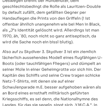
Deswegen brennt der Hundehüter, dem
geschlechtsbedingt die Rolle als Lauritzen-Double
by default zufällt, dem gefällten Gegner per
Handauflegen die Prints von den Griffeln (! Ist
offenbar ähnlich unangenehm wie bei Men in Black,
als „J“s Identität gelöscht wird. Allerdings ist man
1970, äh, ´80, noch nicht so ganz antiseptisch, da
wird die Sache noch ein bissl blutig).
Also auf zu Skydiver 3. Skydiver 3 ist ein ziemlich
lächerlich aussehendes Modell eines flugfähigen U-
Boots (oder tauchfähigen Fliegers) und dümpelt an
seiner Mole in einer Geheimgrotte vor sich hin. Der
Kapitän des Schiffs und seine Crew tragen schicke
Netz-T-Shirts, mit denen sie auf einer
Schwulenparade m.E. besser aufgehoben wären als
an Bord eines ernsthaft militärisch geführten
Kriegsschiffs, es sei denn, die Nationalhymne des
Landes, für das sie segeln, singt sich „Y.M.C.A.“. In