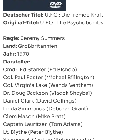
Deutscher Titel:
U.F.O.: Die fremde Kraft
Original-Titel:
U.F.O.: The Psychobombs
Regie:
Jeremy Summers
Land:
Großbritannien
Jahr:
1970
Darsteller:
Cmdr. Ed Starker (Ed Bishop)
Col. Paul Foster (Michael Billington)
Col. Virginia Lake (Wanda Ventham)
Dr. Doug Jackson (Vladek Sheybal)
Daniel Clark (David Collings)
Linda Simmonds (Deborah Grant)
Clem Mason (Mike Pratt)
Captain Lauritzen (Tom Adams)
Lt. Blythe (Peter Blythe)
Skydiver 3-Captain (Robin Hawdon)