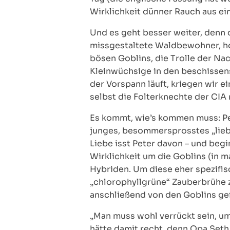
Wirklichkeit dünner Rauch aus ei
Und es geht besser weiter, denn d
missgestaltete Waldbewohner, ho
bösen Goblins, die Trolle der Na
Kleinwüchsige in den beschissen
der Vorspann läuft, kriegen wir 
selbst die Folterknechte der CIA 
Es kommt, wie’s kommen muss: Pete
junges, besommersprosstes „lieb
Liebe isst Peter davon – und begi
Wirklichkeit um die Goblins (in 
Hybriden. Um diese eher spezifis
„chlorophyllgrüne“ Zauberbrühe z
anschließend von den Goblins ge
„Man muss wohl verrückt sein, um
hätte damit recht, denn Opa Seth 