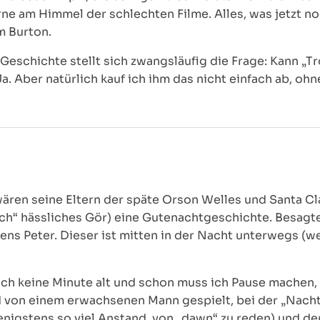
rne am Himmel der schlechten Filme. Alles, was jetzt noc
m Burton.
Geschichte stellt sich zwangsläufig die Frage: Kann „
. Aber natürlich kauf ich ihm das nicht einfach ab, ohn
s wären seine Eltern der späte Orson Welles und Santa C
klich“ hässliches Gör) eine Gutenachtgeschichte. Besa
s Peter. Dieser ist mitten in der Nacht unterwegs (we
och keine Minute alt und schon muss ich Pause mache
von einem erwachsenen Mann gespielt, bei der „Nacht“ 
nigstens so viel Anstand, von „dawn“ zu reden) und der