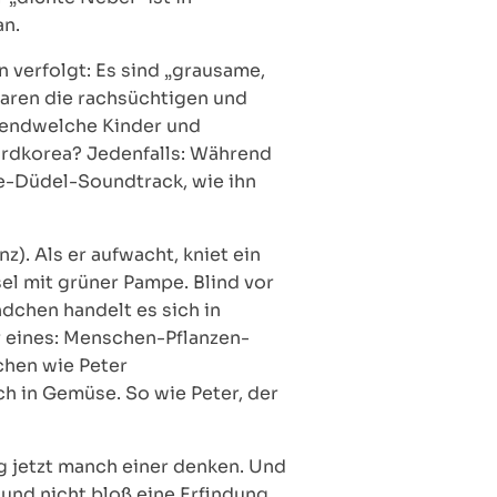
an.
n verfolgt: Es sind „grausame,
aren die rachsüchtigen und
rgendwelche Kinder und
ordkorea? Jedenfalls: Während
ie-Düdel-Soundtrack, wie ihn
z). Als er aufwacht, kniet ein
l mit grüner Pampe. Blind vor
ndchen handelt es sich in
r eines: Menschen-Pflanzen-
chen wie Peter
h in Gemüse. So wie Peter, der
g jetzt manch einer denken. Und
 und nicht bloß eine Erfindung