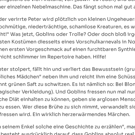
ner einzelnen Nebelmaschine. Das fängt schon mal gut 
er verirrte Peter wird plötzlich von kleinen Ungeheuer
chmütige, niederträchtige, schamlose Kreaturen, es w
cht!“ Was jetzt, Goblins oder Trolle? Oder doch bloß i
sten Kostümen diesseits eines Vorschulkarnevals in N
einen ersten Vorgeschmack auf einen furchtbaren Synth
nicht schlimmer im Repertoire haben. Hilfe!
r stolpert, fällt hin und verliert das Bewusstsein (grun
liches Mädchen“ neben ihm und reicht ihm eine Schüsse
nnt grünen Saft zu schwitzen. Es ist nämlich so: Bei Blo
magischer Verkleidung). Und Goblins fressen nun mal nu
che Diät einhalten zu können, geben sie arglosen Mens
u essen. Wer diese Brühe zu sich nimmt, verwandelt sic
fressen wird. Ein wirklich herzerwärmendes Märchen.
 seinem Enkel solche eine Geschichte zu erzählen“, ma
besteht ausdrücklich darauf, dass Goblins absolut real