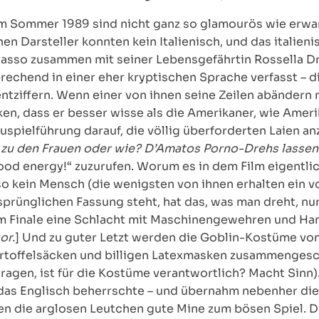
 Sommer 1989 sind nicht ganz so glamourös wie erwart
hen Darsteller konnten kein Italienisch, und das itali
gasso zusammen mit seiner Lebensgefährtin Rossella Dr
echend in einer eher kryptischen Sprache verfasst – di
entziffern. Wenn einer von ihnen seine Zeilen abändern
cken, dass er besser wisse als die Amerikaner, wie Ame
spielführung darauf, die völlig überforderten Laien anz
 zu den Frauen oder wie? D’Amatos Porno-Drehs lassen g
ood energy!“ zuzurufen. Worum es in dem Film eigentlic
so kein Mensch (die wenigsten von ihnen erhalten ein 
sprünglichen Fassung steht, hat das, was man dreht, nur
m Finale eine Schlacht mit Maschinengewehren und Ha
or.
] Und zu guter Letzt werden die Goblin-Kostüme v
toffelsäcken und billigen Latexmasken zusammengeschu
tragen, ist für die Kostüme verantwortlich? Macht Sinn
 das Englisch beherrschte – und übernahm nebenher di
en die arglosen Leutchen gute Mine zum bösen Spiel. Der