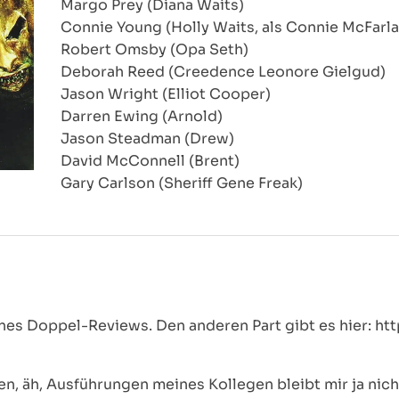
Margo Prey (Diana Waits)
Connie Young (Holly Waits, als Connie McFarl
Robert Omsby (Opa Seth)
Deborah Reed (Creedence Leonore Gielgud)
Jason Wright (Elliot Cooper)
Darren Ewing (Arnold)
Jason Steadman (Drew)
David McConnell (Brent)
Gary Carlson (Sheriff Gene Freak)
ines Doppel-Reviews. Den anderen Part gibt es hier: ht
en, äh, Ausführungen meines Kollegen bleibt mir ja nicht