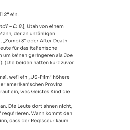
 2“ ein:
d? – D. B.
], Utah von einem
ann, der an unzähligen
“, „Zombi 3“ oder After Death
ute für das italienische
n um keinen geringeren als Joe
. (Die beiden hatten kurz zuvor
l, weil ein „US-Film“ höhere
der amerikanischen Provinz
auf ein, wes Geistes Kind die
n. Die Leute dort ahnen nicht,
in“ requirieren. Wann kommt den
Sinn, dass der Regisseur kaum