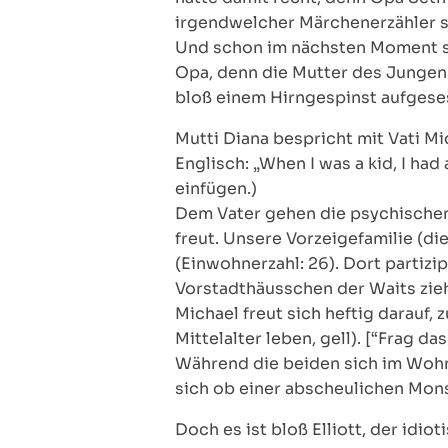
irgendwelcher Märchenerzähler s
Und schon im nächsten Moment ste
Opa, denn die Mutter des Jungen 
bloß einem Hirngespinst aufgeses
Mutti Diana bespricht mit Vati Mi
Englisch: „When I was a kid, I h
einfügen.)
Dem Vater gehen die psychischen
freut. Unsere Vorzeigefamilie (di
(Einwohnerzahl: 26). Dort partizi
Vorstadthäusschen der Waits zieh
Michael freut sich heftig darauf,
Mittelalter leben, gell). [“Frag da
Während die beiden sich im Wohnz
sich ob einer abscheulichen Mons
Doch es ist bloß Elliott, der idi