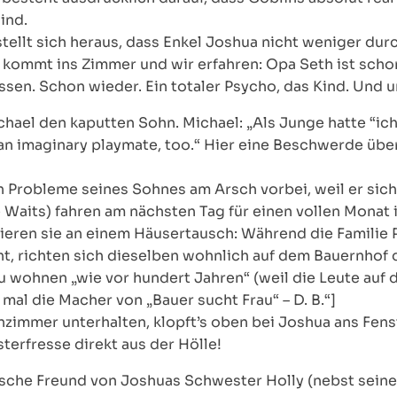
ind.
llt sich heraus, dass Enkel Joshua nicht weniger durc
kommt ins Zimmer und wir erfahren: Opa Seth ist schon
sen. Schon wieder. Ein totaler Psycho, das Kind. Und u
chael den kaputten Sohn. Michael: „Als Junge hatte “ich
ad an imaginary playmate, too.“ Hier eine Beschwerde ü
 Probleme seines Sohnes am Arsch vorbei, weil er si
e Waits) fahren am nächsten Tag für einen vollen Monat
pieren sie an einem Häusertausch: Während die Familie 
t, richten sich dieselben wohnlich auf dem Bauernhof 
 zu wohnen „wie vor hundert Jahren“ (weil die Leute auf
s mal die Macher von „Bauer sucht Frau“ – D. B.“]
immer unterhalten, klopft’s oben bei Joshua ans Fenst
terfresse direkt aus der Hölle!
otische Freund von Joshuas Schwester Holly (nebst sein