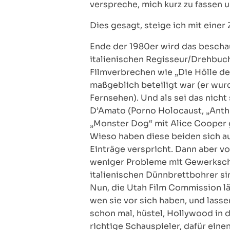
verspreche, mich kurz zu fassen
Dies gesagt, steige ich mit eine
Ende der 1980er wird das bescha
italienischen Regisseur/Drehbuc
Filmverbrechen wie „Die Hölle der
maßgeblich beteiligt war (er wurd
Fernsehen). Und als sei das nich
D’Amato (Porno Holocaust, „Anthr
„Monster Dog“ mit Alice Cooper 
Wieso haben diese beiden sich a
Einträge verspricht. Dann aber v
weniger Probleme mit Gewerkscha
italienischen Dünnbrettbohrer si
Nun, die Utah Film Commission lä
wen sie vor sich haben, und lasse
schon mal, hüstel, Hollywood in d
richtige Schauspieler, dafür ein