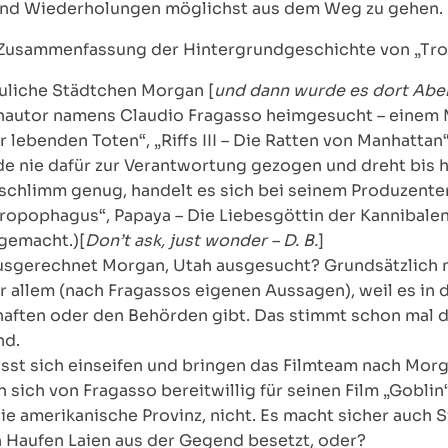
 und Wiederholungen möglichst aus dem Weg zu gehen.
r Zusammenfassung der Hintergrundgeschichte von „Troll
uliche Städtchen Morgan [
und dann wurde es dort Aben
hautor namens Claudio Fragasso heimgesucht – einem M
 lebenden Toten“, „Riffs III – Die Ratten von Manhattan
e nie dafür zur Verantwortung gezogen und dreht bis he
t schlimm genug, handelt es sich bei seinem Produzente
opophagus“, Papaya – Die Liebesgöttin der Kannibalen)
gemacht.)[
Don’t ask, just wonder – D. B.
]
usgerechnet Morgan, Utah ausgesucht? Grundsätzlich ma
or allem (nach Fragassos eigenen Aussagen), weil es in 
ften oder den Behörden gibt. Das stimmt schon mal dr
nd.
sst sich einseifen und bringen das Filmteam nach Morga
n sich von Fragasso bereitwillig für seinen Film „Gobl
ie amerikanische Provinz, nicht. Es macht sicher auch 
en Haufen Laien aus der Gegend besetzt, oder?