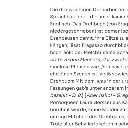
Die dreiwöchigen Dreharbeiten im
Sprachbarriere – die amerikanisc
Englisch. Das Drehbuch (von Fra
niedergeschrieben) ist dementspr
Drehpausen damit, ihre Sätze zu 
klingen, lässt Fragasso durchbli
bschränkt der Meister seine Schau
erste zu den Männern, das zweite
sinnlose Phrasen wie „You have g
einzelnen Szenen ist, weiß sowie
Drehbuch: Mit dem, was in der ur
Fassungen gab’s unter anderem i
bezahlt – D. B.
] [
Aber hallo! – Greg
Pornoqueen Laura Gemser aus Kar
berühmt wurde, keine Kleider zu 
einzige Mitglied des Drehteams,
Trotz aller Schwierigkeiten mach