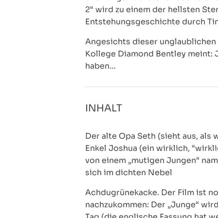
2“ wird zu einem der hellsten Ste
Entstehungsgeschichte durch Ti
Angesichts dieser unglaublichen 
Kollege Diamond Bentley meint: Ja
haben…
INHALT
Der alte Opa Seth (sieht aus, al
Enkel Joshua (ein wirklich, “wir
von einem „mutigen Jungen“ namen
sich im dichten Nebel
Achdugrünekacke. Der Film ist n
nachzukommen: Der „Junge“ wird 
Tag (die englische Fassung hat we