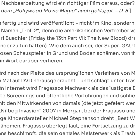
r Nachbearbeitung wird ein richtiger Film daraus, oder?
m „Hollywood Movie Magic“ auch geklappt. – D. B.
]
 fertig und wird veröffentlicht – nicht im Kino, sonder
 Namen „Troll 2“, denn die amerikanischen Vertreiber v
arl Buechler (Friday the 13th Part VII: The New Blood) d
der zu tun hätten). Wie dem auch sei, der Super-GAU tri
slosen Schauspieler in Grund und Boden schämen, von 
in Wort darüber verlieren.
 wird nach der Pleite des ursprünglichen Verleihers von
n Mal auf DVD herausgebraucht – und schlägt unter Tra
in Internet wird Fragassos Machwerk als das lustigste D
ate Screenings und öffentliche Vorführungen und schli
it den Mitwirkenden von damals (die jetzt gefeiert wer
„Nilbog Invasion“ 2007 in Morgan, bei der Fragasso und
ge Kinderdarsteller Michael Stephenson dreht „Best W
nomen. Fragasso überlegt laut, eine Fortsetzung zu dr
ns beschimpft, die sein geniales Meisterwerk als Trashf