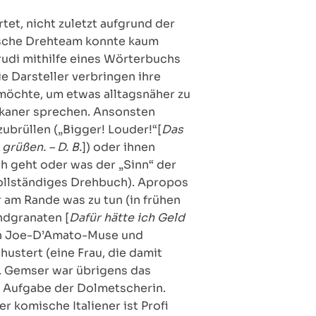
et, nicht zuletzt aufgrund der
enische Drehteam konnte kaum
udi mithilfe eines Wörterbuchs
e Darsteller verbringen ihre
 möchte, um etwas alltagsnäher zu
rikaner sprechen. Ansonsten
ubrüllen („Bigger! Louder!“[
Das
rüßen. – D. B.
]) oder ihnen
h geht oder was der „Sinn“ der
vollständiges Drehbuch). Apropos
 am Rande was zu tun (in frühen
ndgranaten [
Dafür hätte ich Geld
on Joe-D’Amato-Muse und
stert (eine Frau, die damit
). Gemser war übrigens das
e Aufgabe der Dolmetscherin.
 komische Italiener ist Profi