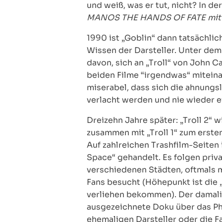
und weiß, was er tut, nicht? In de
MANOS THE HANDS OF FATE mit de
1990 ist „Goblin“ dann tatsächlich
Wissen der Darsteller. Unter dem
davon, sich an „Troll“ von John C
beiden Filme “irgendwas“ miteinan
miserabel, dass sich die ahnung
verlacht werden und nie wieder e
Dreizehn Jahre später: „Troll 2“
zusammen mit „Troll 1“ zum erste
Auf zahlreichen Trashfilm-Seiten 
Space“ gehandelt. Es folgen priv
verschiedenen Städten, oftmals m
Fans besucht (Höhepunkt ist die 
verliehen bekommen). Der damali
ausgezeichnete Doku über das Phä
ehemaligen Darsteller oder die Fa