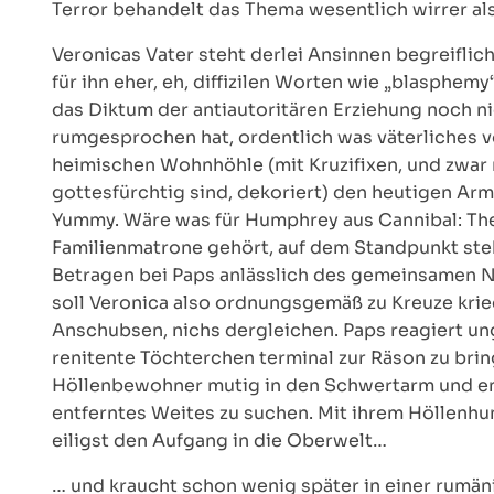
Terror behandelt das Thema wesentlich wirrer als
Veronicas Vater steht derlei Ansinnen begreiflich
für ihn eher, eh, diffizilen Worten wie „blasphem
das Diktum der antiautoritären Erziehung noch nic
rumgesprochen hat, ordentlich was väterliches vor
heimischen Wohnhöhle (mit Kruzifixen, und zwar
gottesfürchtig sind, dekoriert) den heutigen Ar
Yummy. Wäre was für Humphrey aus Cannibal: The M
Familienmatrone gehört, auf dem Standpunkt steht
Betragen bei Paps anlässlich des gemeinsamen 
soll Veronica also ordnungsgemäß zu Kreuze kriec
Anschubsen, nichs dergleichen. Paps reagiert un
renitente Töchterchen terminal zur Räson zu br
Höllenbewohner mutig in den Schwertarm und emp
entferntes Weites zu suchen. Mit ihrem Höllenhu
eiligst den Aufgang in die Oberwelt…
… und kraucht schon wenig später in einer rumäni