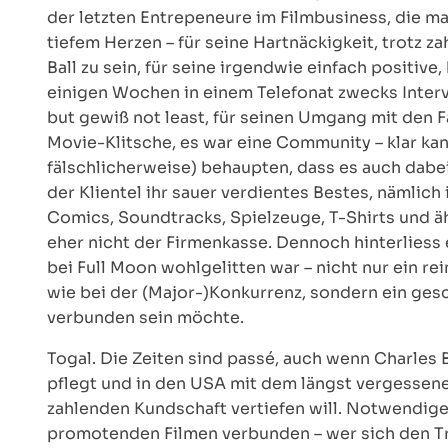
der letzten Entrepeneure im Filmbusiness, die m
tiefem Herzen – für seine Hartnäckigkeit, trotz z
Ball zu sein, für seine irgendwie einfach positive
einigen Wochen in einem Telefonat zwecks Intervi
but gewiß not least, für seinen Umgang mit den F
Movie-Klitsche, es war eine Community – klar kan
fälschlicherweise) behaupten, dass es auch da
der Klientel ihr sauer verdientes Bestes, nämlich 
Comics, Soundtracks, Spielzeuge, T-Shirts und ä
eher nicht der Firmenkasse. Dennoch hinterliess e
bei Full Moon wohlgelitten war – nicht nur ein r
wie bei der (Major-)Konkurrenz, sondern ein gesch
verbunden sein möchte.
Togal. Die Zeiten sind passé, auch wenn Charles
pflegt und in den USA mit dem längst vergessen
zahlenden Kundschaft vertiefen will. Notwendige
promotenden Filmen verbunden – wer sich den Tr