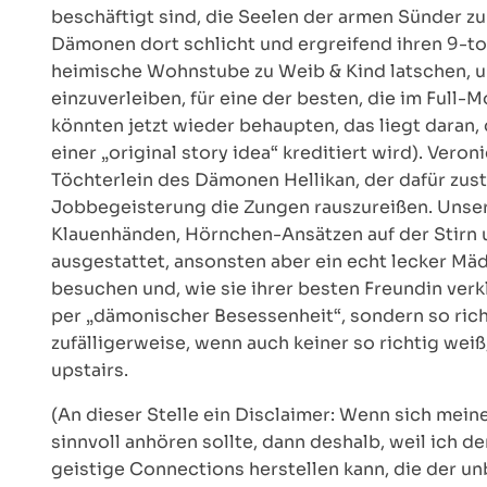
beschäftigt sind, die Seelen der armen Sünder zu 
Dämonen dort schlicht und ergreifend ihren 9-to
heimische Wohnstube zu Weib & Kind latschen, u
einzuverleiben, für eine der besten, die im Ful
könnten jetzt wieder behaupten, das liegt daran
einer „original story idea“ kreditiert wird). Ver
Töchterlein des Dämonen Hellikan, der dafür zustä
Jobbegeisterung die Zungen rauszureißen. Unser
Klauenhänden, Hörnchen-Ansätzen auf der Stirn 
ausgestattet, ansonsten aber ein echt lecker Mä
besuchen und, wie sie ihrer besten Freundin ver
per „dämonischer Besessenheit“, sondern so rich
zufälligerweise, wenn auch keiner so richtig we
upstairs.
(An dieser Stelle ein Disclaimer: Wenn sich mein
sinnvoll anhören sollte, dann deshalb, weil ich 
geistige Connections herstellen kann, die der un