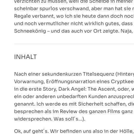
verzichten zu müssen, weil die Scheibe in meine
scheinbar spurlos verschwand, aber man hat sie 
Regale verbannt, wo ich sie heute dann doch noch
und noch vermutlicher nicht wirklich gutes, dass
Schneekönig – und das auch vor Ort zeigte. Naja, 
INHALT
Nach einer sekundenkurzen Titelsequenz (Hinterg
Vorwarnung, Eröffnungsnarration eines Cryptke
in die erste Story, Dark Angel: The Ascent, oder,
ein oder anderen unbedarften Kunden anzuspreche
genannt. Ich werde es mit Sicherheit schaffen, d
besprechen als im Review des ganzen Films ganz 
widersprechen. Was soll´s…).
Ok, auf geht´s. Wir befinden uns also in der Höl