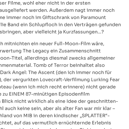
r Filme, wohl eher nicht in der ersten
ausgeliefert werden. Außerdem nagt immer noch
lme immer noch im Giftschrank von Paramount
lie Band ein Schlupfloch in den Verträgen gefunden
usbringen, aber vielleicht ja Kurzfassungen…?
ch mitnichten ein neuer Full-Moon-Film wäre,
verwertung The Legacy ein Zusammenschnitt
oon-Titel, allerdings diesmal zwecks allgemeiner
menmaterial. Tomb of Terror beinhaltet also
Dark Angel: The Ascent (den ich immer noch für
, der vergurkten Lovecraft-Verfilmung Lurking Fear
teau (wenn ich mich recht erinnere) nicht gerade
me zu EINEM 87-minütigen Episodenfilm
ick nicht wirklich als eine Idee der geschnitten-
auch keine sein, aber als alter Fan war mir klar –
hland von MIB in deren kindischer „SPLATTER“-
rchtet, auf das vermutlich ernüchternde Erlebnis