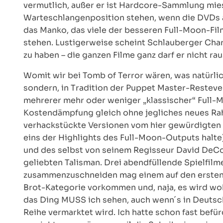
vermutlich, außer er ist Hardcore-Sammlung miese
Warteschlangenposition stehen, wenn die DVDs 
das Manko, das viele der besseren Full-Moon-Fi
stehen. Lustigerweise scheint Schlauberger Char
zu haben – die ganzen Filme ganz darf er nicht ra
Womit wir bei Tomb of Terror wären, was natürli
sondern, in Tradition der Puppet Master-Reste
mehrerer mehr oder weniger „klassischer“ Full-M
Kostendämpfung gleich ohne jegliches neues Rah
verhackstückte Versionen vom hier gewürdigten 
eins der Highlights des Full-Moon-Outputs halte)
und des selbst von seinem Regisseur David DeCo
geliebten Talisman. Drei abendfüllende Spielfil
zusammenzuschneiden mag einem auf den ersten Bl
Brot-Kategorie vorkommen und, naja, es wird wohl 
das Ding MUSS ich sehen, auch wenn´s in Deutsc
Reihe vermarktet wird. Ich hatte schon fast befü