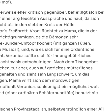
 moi).
erweise eher kritisch gegenüber, befleißigt sich bei
y“ einer arg feuchten Aussprache und haut, da sich
ht bis in den siebten Kreis der Hölle
´s Freßbrett. Vroni flüchtet zu Mama, die in der
 richtigrummigen, da die Dämonen sehr
me-Sünder-Eintopf köchelt (mit ganzen Füßen.
usical), und, wie es sich für eine ordentliche
, Veronica sollte sich für ihr ungebührliches
Nachtmahls entschuldigen. Nach dem Tischgebet
hen, tut aber, auch auf gezieltes mütterliches
gehalten und zieht sein Langschwert, um das
ingen. Mama wirft sich dem mordwütigen
fiehlt Veronica, schleunigst ein möglichst weit
nd (einer ordinären Schäferhundtöle) benutzt sie
schen Provinzstadt, äh, selbstverständlich einer All