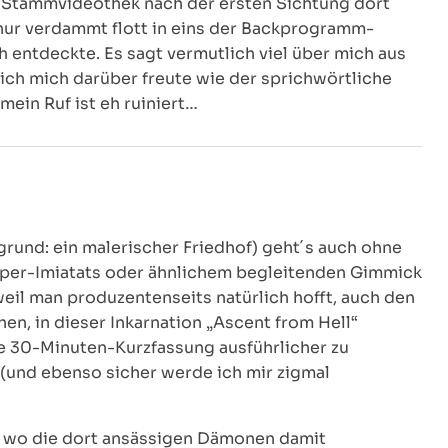
r Stammvideothek nach der ersten Sichtung dort
nur verdammt flott in eins der Backprogramm-
 entdeckte. Es sagt vermutlich viel über mich aus
 ich mich darüber freute wie der sprichwörtliche
mein Ruf ist eh ruiniert…
rund: ein malerischer Friedhof) geht´s auch ohne
eper-Imiatats oder ähnlichem begleitenden Gimmick
 weil man produzentenseits natürlich hofft, auch den
n, in dieser Inkarnation „Ascent from Hell“
ie 30-Minuten-Kurzfassung ausführlicher zu
(und ebenso sicher werde ich mir zigmal
le, wo die dort ansässigen Dämonen damit