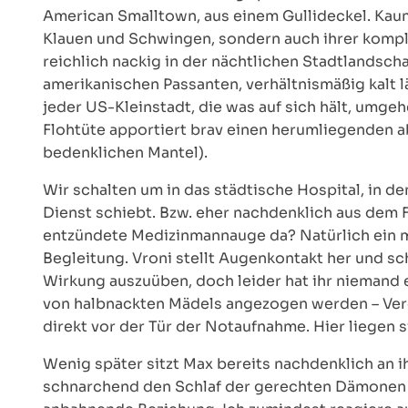
American Smalltown, aus einem Gullideckel. Kaum 
Klauen und Schwingen, sondern auch ihrer kompl
reichlich nackig in der nächtlichen Stadtlandscha
amerikanischen Passanten, verhältnismäßig kalt lä
jeder US-Kleinstadt, die was auf sich hält, umge
Flohtüte apportiert brav einen herumliegenden a
bedenklichen Mantel).
Wir schalten um in das städtische Hospital, in de
Dienst schiebt. Bzw. eher nachdenklich aus dem F
entzündete Medizinmannauge da? Natürlich ein m
Begleitung. Vroni stellt Augenkontakt her und s
Wirkung auszuüben, doch leider hat ihr niemand 
von halbnackten Mädels angezogen werden – Vero
direkt vor der Tür der Notaufnahme. Hier liegen si
Wenig später sitzt Max bereits nachdenklich an 
schnarchend den Schlaf der gerechten Dämonen ra