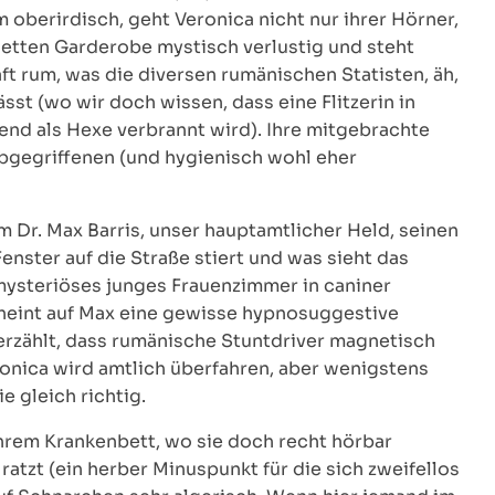
oberirdisch, geht Veronica nicht nur ihrer Hörner,
etten Garderobe mystisch verlustig und steht
ft rum, was die diversen rumänischen Statisten, äh,
sst (wo wir doch wissen, dass eine Flitzerin in
hend als Hexe verbrannt wird). Ihre mitgebrachte
bgegriffenen (und hygienisch wohl eher
m Dr. Max Barris, unser hauptamtlicher Held, seinen
enster auf die Straße stiert und was sieht das
ysteriöses junges Frauenzimmer in caniner
cheint auf Max eine gewisse hypnosuggestive
erzählt, dass rumänische Stuntdriver magnetisch
nica wird amtlich überfahren, aber wenigstens
e gleich richtig.
ihrem Krankenbett, wo sie doch recht hörbar
tzt (ein herber Minuspunkt für die sich zweifellos