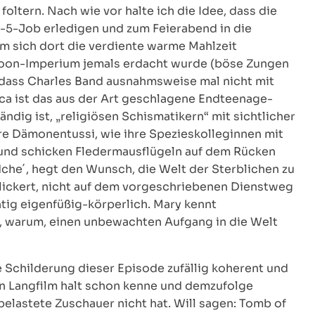
foltern. Nach wie vor halte ich die Idee, dass die
-5-Job erledigen und zum Feierabend in die
m sich dort die verdiente warme Mahlzeit
l-Moon-Imperium jemals erdacht wurde (böse Zungen
, dass Charles Band ausnahmsweise mal nicht mit
onica ist das aus der Art geschlagene Endteenage-
ndig ist, „religiösen Schismatikern“ mit sichtlicher
e Dämonentussi, wie ihre Spezieskolleginnen mit
und schicken Fledermausflügeln auf dem Rücken
dche´, hegt den Wunsch, die Welt der Sterblichen zu
klickert, nicht auf dem vorgeschriebenen Dienstweg
tig eigenfüßig-körperlich. Mary kennt
iß, warum, einen unbewachten Aufgang in die Welt
e Schilderung dieser Episode zufällig koherent und
den Langfilm halt schon kenne und demzufolge
belastete Zuschauer nicht hat. Will sagen: Tomb of