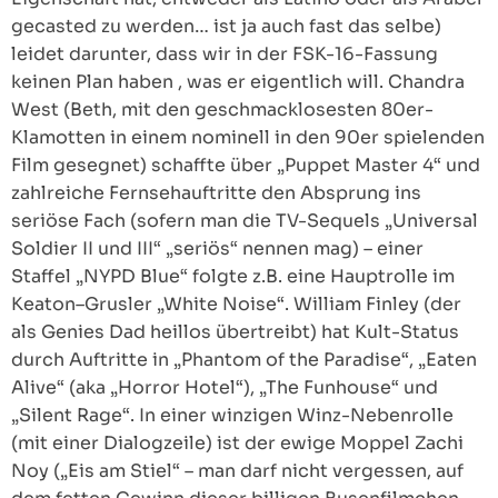
gecasted zu werden… ist ja auch fast das selbe)
leidet darunter, dass wir in der FSK-16-Fassung
keinen Plan haben , was er eigentlich will. Chandra
West (Beth, mit den geschmacklosesten 80er-
Klamotten in einem nominell in den 90er spielenden
Film gesegnet) schaffte über „Puppet Master 4“ und
zahlreiche Fernsehauftritte den Absprung ins
seriöse Fach (sofern man die TV-Sequels „Universal
Soldier II und III“ „seriös“ nennen mag) – einer
Staffel „NYPD Blue“ folgte z.B. eine Hauptrolle im
Keaton–Grusler „White Noise“. William Finley (der
als Genies Dad heillos übertreibt) hat Kult-Status
durch Auftritte in „Phantom of the Paradise“, „Eaten
Alive“ (aka „Horror Hotel“), „The Funhouse“ und
„Silent Rage“. In einer winzigen Winz-Nebenrolle
(mit einer Dialogzeile) ist der ewige Moppel Zachi
Noy („Eis am Stiel“ – man darf nicht vergessen, auf