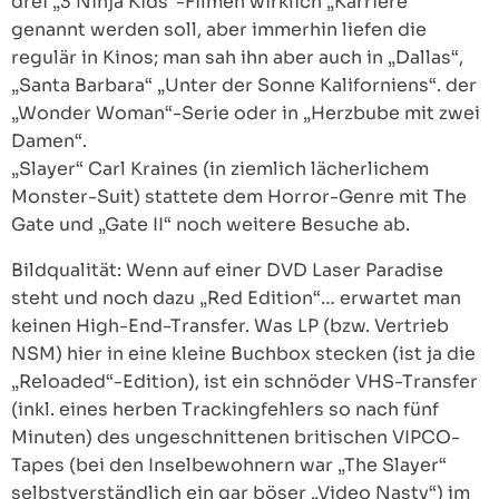
drei „3 Ninja Kids“-Filmen wirklich „Karriere“
genannt werden soll, aber immerhin liefen die
regulär in Kinos; man sah ihn aber auch in „Dallas“,
„Santa Barbara“ „Unter der Sonne Kaliforniens“. der
„Wonder Woman“-Serie oder in „Herzbube mit zwei
Damen“.
„Slayer“ Carl Kraines (in ziemlich lächerlichem
Monster-Suit) stattete dem Horror-Genre mit The
Gate und „Gate II“ noch weitere Besuche ab.
Bildqualität: Wenn auf einer DVD Laser Paradise
steht und noch dazu „Red Edition“… erwartet man
keinen High-End-Transfer. Was LP (bzw. Vertrieb
NSM) hier in eine kleine Buchbox stecken (ist ja die
„Reloaded“-Edition), ist ein schnöder VHS-Transfer
(inkl. eines herben Trackingfehlers so nach fünf
Minuten) des ungeschnittenen britischen VIPCO-
Tapes (bei den Inselbewohnern war „The Slayer“
selbstverständlich ein gar böser „Video Nasty“) im