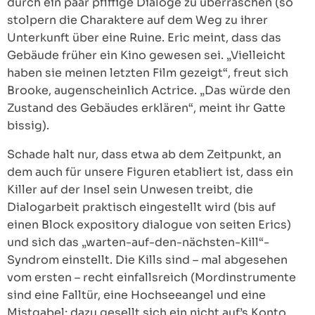
durch ein paar pfiffige Dialoge zu überraschen (so
stolpern die Charaktere auf dem Weg zu ihrer
Unterkunft über eine Ruine. Eric meint, dass das
Gebäude früher ein Kino gewesen sei. „Vielleicht
haben sie meinen letzten Film gezeigt“, freut sich
Brooke, augenscheinlich Actrice. „Das würde den
Zustand des Gebäudes erklären“, meint ihr Gatte
bissig).
Schade halt nur, dass etwa ab dem Zeitpunkt, an
dem auch für unsere Figuren etabliert ist, dass ein
Killer auf der Insel sein Unwesen treibt, die
Dialogarbeit praktisch eingestellt wird (bis auf
einen Block expository dialogue von seiten Erics)
und sich das „warten-auf-den-nächsten-Kill“-
Syndrom einstellt. Die Kills sind – mal abgesehen
vom ersten – recht einfallsreich (Mordinstrumente
sind eine Falltür, eine Hochseeangel und eine
Mistgabel; dazu gesellt sich ein nicht auf’s Konto