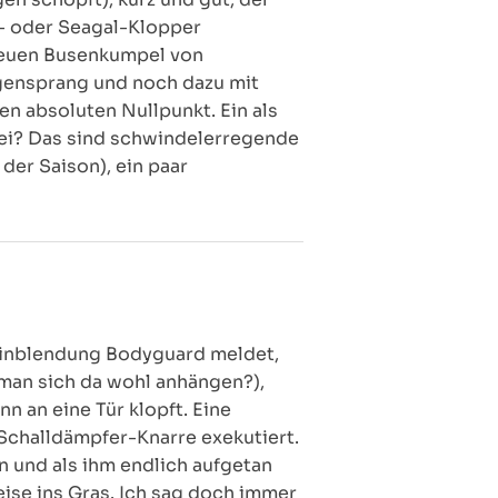
e- oder Seagal-Klopper
 neuen Busenkumpel von
gensprang und noch dazu mit
n absoluten Nullpunkt. Ein als
rei? Das sind schwindelerregende
er Saison), ein paar
leinblendung Bodyguard meldet,
 man sich da wohl anhängen?),
n an eine Tür klopft. Eine
Schalldämpfer-Knarre exekutiert.
en und als ihm endlich aufgetan
eise ins Gras. Ich sag doch immer