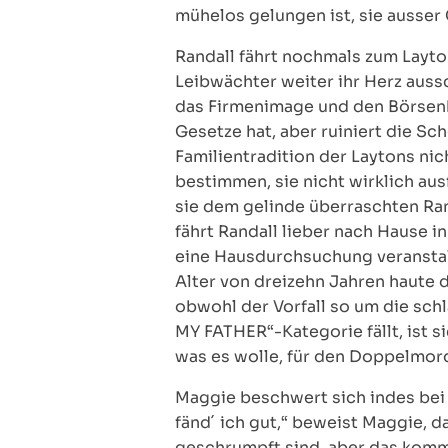
mühelos gelungen ist, sie ausser 
Randall fährt nochmals zum Layt
Leibwächter weiter ihr Herz aussc
das Firmenimage und den Börsenku
Gesetze hat, aber ruiniert die S
Familientradition der Laytons nic
bestimmen, sie nicht wirklich ausfü
sie dem gelinde überraschten Ran
fährt Randall lieber nach Hause 
eine Hausdurchsuchung veranstalt
Alter von dreizehn Jahren haute d
obwohl der Vorfall so um die sch
MY FATHER“-Kategorie fällt, ist 
was es wolle, für den Doppelmor
Maggie beschwert sich indes bei S
fänd´ ich gut,“ beweist Maggie, d
geschrumpft sind, aber das kommt