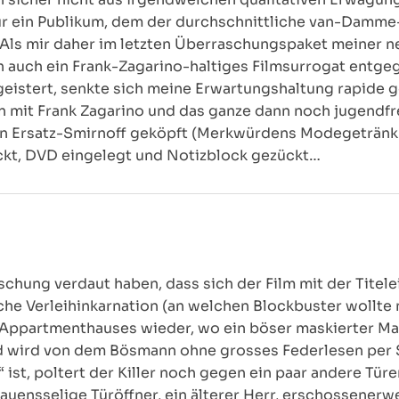
für ein Publikum, dem der durchschnittliche van-Damm
st. Als mir daher im letzten Überraschungspaket meiner
 auch ein Frank-Zagarino-haltiges Filmsurrogat entge
istert, senkte sich meine Erwartungshaltung rapide ge
en mit Frank Zagarino und das ganze dann noch jugendf
en Ersatz-Smirnoff geköpft (Merkwürdens Modegetränk d
kt, DVD eingelegt und Notizblock gezückt…
chung verdaut haben, dass sich der Film mit der Tite
sche Verleihinkarnation (an welchen Blockbuster wollte
s Appartmenthauses wieder, wo ein böser maskierter Man
und wird von dem Bösmann ohne grosses Federlesen per 
“ ist, poltert der Killer noch gegen ein paar andere Tür
rauensselige Türöffner, ein älterer Herr, erschossenerw