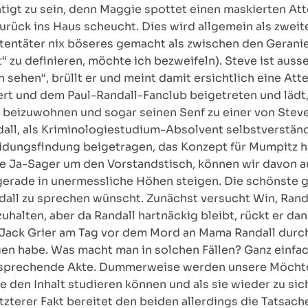
igt zu sein, denn Maggie spottet einen maskierten Att
zurück ins Haus scheucht. Dies wird allgemein als zwei
tentäter nix böseres gemacht als zwischen den Geran
t“ zu definieren, möchte ich bezweifeln). Steve ist auss
en sehen“, brüllt er und meint damit ersichtlich eine At
rt und dem Paul-Randall-Fanclub beigetreten und lädt, 
g beizuwohnen und sogar seinen Senf zu einer von Ste
all, als Kriminologiestudium-Absolvent selbstverständl
idungsfindung beigetragen, das Konzept für Mumpitz hä
de Ja-Sager um den Vorstandstisch, können wir davon a
gerade in unermessliche Höhen steigen. Die schönste 
all zu sprechen wünscht. Zunächst versucht Win, Rand
uhalten, aber da Randall hartnäckig bleibt, rückt er da
 Jack Grier am Tag vor dem Mord an Mama Randall durch
n habe. Was macht man in solchen Fällen? Ganz einfac
ntsprechende Akte. Dummerweise werden unsere Möchte
ie den Inhalt studieren können und als sie wieder zu si
zterer Fakt bereitet den beiden allerdings die Tatsach