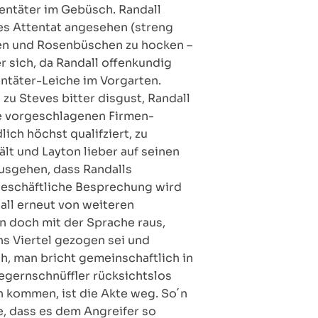
entäter im Gebüsch. Randall
tes Attentat angesehen (streng
ien und Rosenbüschen zu hocken –
er sich, da Randall offenkundig
tentäter-Leiche im Vorgarten.
zu Steves bitter disgust, Randall
ve vorgeschlagenen Firmen-
ich höchst qualifziert, zu
lt und Layton lieber auf seinen
usgehen, dass Randalls
geschäftliche Besprechung wird
all erneut von weiteren
nn doch mit der Sprache raus,
s Viertel gezogen sei und
h, man bricht gemeinschaftlich in
gernschnüffler rücksichtslos
ch kommen, ist die Akte weg. So´n
e, dass es dem Angreifer so