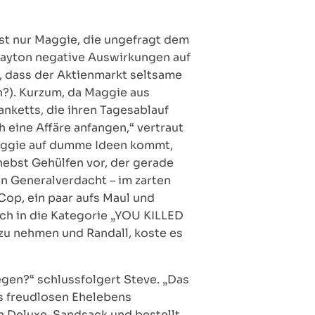
st nur Maggie, die ungefragt dem
a Layton negative Auswirkungen auf
, dass der Aktienmarkt seltsame
n?). Kurzum, da Maggie aus
anketts, die ihren Tagesablauf
ch eine Affäre anfangen,“ vertraut
 Maggie auf dumme Ideen kommt,
nebst Gehülfen vor, der gerade
n Generalverdacht – im zarten
Cop, ein paar aufs Maul und
ich in die Kategorie „YOU KILLED
 zu nehmen und Randall, koste es
egen?“ schlussfolgert Steve. „Das
es freudlosen Ehelebens
en Deluxe-Sandsack und bestellt