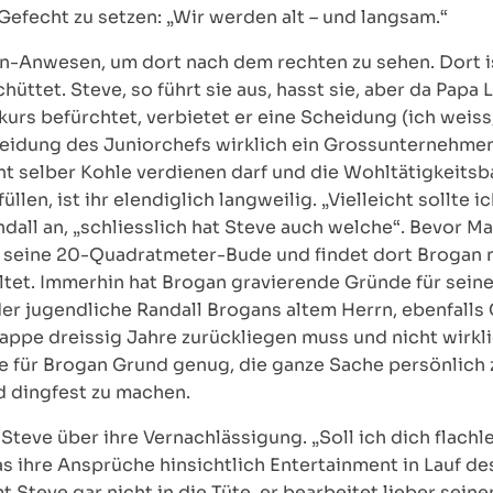
Gefecht zu setzen: „Wir werden alt – und langsam.“
on-Anwesen, um dort nach dem rechten zu sehen. Dort i
hüttet. Steve, so führt sie aus, hasst sie, aber da Pap
rs befürchtet, verbietet er eine Scheidung (ich weiss
cheidung des Juniorchefs wirklich ein Grossunternehme
ht selber Kohle verdienen darf und die Wohltätigkeitsb
llen, ist ihr elendiglich langweilig. „Vielleicht sollte i
dall an, „schliesslich hat Steve auch welche“. Bevor
in seine 20-Quadratmeter-Bude und findet dort Brogan 
et. Immerhin hat Brogan gravierende Gründe für seine
er jugendliche Randall Brogans altem Herrn, ebenfalls 
lappe dreissig Jahre zurückliegen muss und nicht wirkl
sie für Brogan Grund genug, die ganze Sache persönlich
d dingfest zu machen.
teve über ihre Vernachlässigung. „Soll ich dich flachl
as ihre Ansprüche hinsichtlich Entertainment in Lauf d
 Steve gar nicht in die Tüte, er bearbeitet lieber sein