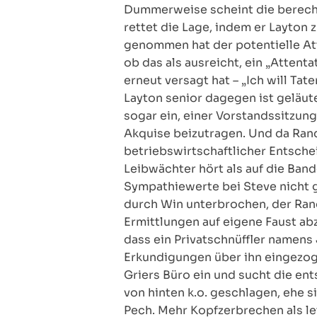
Dummerweise scheint die berecht
rettet die Lage, indem er Layton 
genommen hat der potentielle At
ob das als ausreicht, ein „Attenta
erneut versagt hat – „Ich will Tat
Layton senior dagegen ist geläute
sogar ein, einer Vorstandssitzun
Akquise beizutragen. Und da Rand
betriebswirtschaftlicher Entsche
Leibwächter hört als auf die Ban
Sympathiewerte bei Steve nicht 
durch Win unterbrochen, der Rand
Ermittlungen auf eigene Faust abz
dass ein Privatschnüffler namens
Erkundigungen über ihn eingezoge
Griers Büro ein und sucht die e
von hinten k.o. geschlagen, ehe s
Pech. Mehr Kopfzerbrechen als let