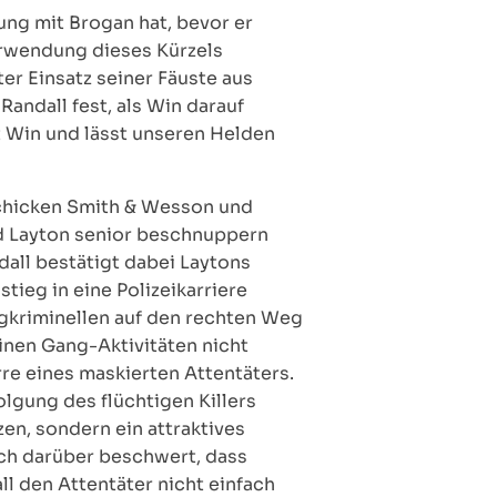
ng mit Brogan hat, bevor er
erwendung dieses Kürzels
ter Einsatz seiner Fäuste aus
Randall fest, als Win darauf
t Win und lässt unseren Helden
schicken Smith & Wesson und
und Layton senior beschnuppern
all bestätigt dabei Laytons
tieg in eine Polizeikarriere
gkriminellen auf den rechten Weg
einen Gang-Aktivitäten nicht
arre eines maskierten Attentäters.
olgung des flüchtigen Killers
en, sondern ein attraktives
ch darüber beschwert, dass
ll den Attentäter nicht einfach