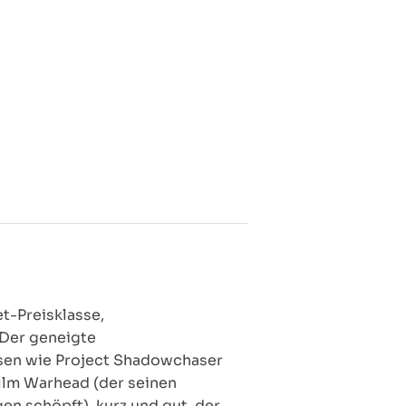
t-Preisklasse,
 Der geneigte
sen wie Project Shadowchaser
ilm Warhead (der seinen
n schöpft), kurz und gut, der