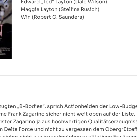
Edward „Ted“ Layton (Dale Wilson)
Maggie Layton (Stellina Rusich)
Win (Robert C. Saunders)
ugten „B-Bodies“, sprich Actionhelden der Low-Budge
e Frank Zagarino sicher nicht weit oben auf der Liste.
ter Zagarino ja aus hochwertigen Qualitätserzeugnis
on Delta Force und nicht zu vergessen dem Obergrützef
icher nicht aus irgendwelchen qualitativen Erwägunge