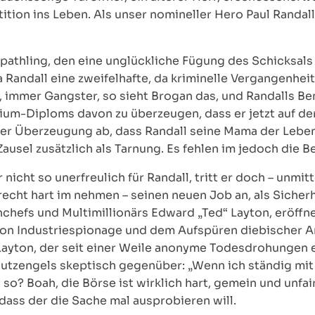
tition ins Leben. Als unser nomineller Hero Paul Randal
pathling, den eine unglückliche Fügung des Schicksal
a Randall eine zweifelhafte, da kriminelle Vergangenheit
r, immer Gangster, so sieht Brogan das, und Randalls 
ium-Diploms davon zu überzeugen, dass er jetzt auf de
 der Überzeugung ab, dass Randall seine Mama der Leb
ausel zusätzlich als Tarnung. Es fehlen im jedoch die 
nicht so unerfreulich für Randall, tritt er doch – unmi
recht hart im nehmen – seinen neuen Job an, als Sicherh
hefs und Multimillionärs Edward „Ted“ Layton, eröffnet
von Industriespionage und dem Aufspüren diebischer An
Layton, der seit einer Weile anonyme Todesdrohungen er
utzengels skeptisch gegenüber: „Wenn ich ständig mit
s so? Boah, die Börse ist wirklich hart, gemein und unfai
dass der die Sache mal ausprobieren will.