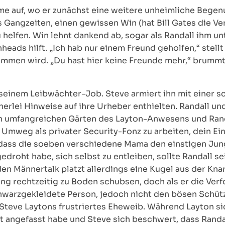
e auf, wo er zunächst eine weitere unheimliche Begenu
s Gangzeiten, einen gewissen Win (hat Bill Gates die V
u helfen. Win lehnt dankend ab, sogar als Randall ihm un
heads hilft. „Ich hab nur einem Freund geholfen,“ stellt 
timmen wird. „Du hast hier keine Freunde mehr,“ brumm
 seinem Leibwächter-Job. Steve armiert ihn mit einer 
inerlei Hinweise auf ihre Urheber enthielten. Randall 
en umfangreichen Gärten des Layton-Anwesens und Rand
Umweg als privater Security-Fonz zu arbeiten, dein Eins
, dass die soeben verschiedene Mama den einstigen Jun
gedroht habe, sich selbst zu entleiben, sollte Randall s
 den Männertalk platzt allerdings eine Kugel aus der Kn
ng rechtzeitig zu Boden schubsen, doch als er die Verf
chwarzgekleidete Person, jedoch nicht den bösen Schütz
Steve Laytons frustriertes Eheweib. Während Layton si
rt angefasst habe und Steve sich beschwert, dass Randa