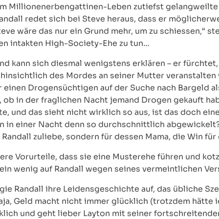
rem Millionenerbengattinen-Leben zutiefst gelangweilt
dall redet sich bei Steve heraus, dass er möglicherw
eve wäre das nur ein Grund mehr, um zu schiessen,“ stel
en intakten High-Society-Ehe zu tun…
d kann sich diesmal wenigstens erklären – er fürchtet, 
insichtlich des Mordes an seiner Mutter veranstalten w
her einen Drogensüchtigen auf der Suche nach Bargeld a
, ob in der fraglichen Nacht jemand Drogen gekauft hab
lte, und das sieht nicht wirklich so aus, ist das doch e
in einer Nacht denn so durchschnittlich abgewickelt?
t Randall zuliebe, sondern für dessen Mama, die Win für e
re Vorurteile, dass sie eine Musterehe führen und kotz
 ein wenig auf Randall wegen seines vermeintlichen V
e Randall ihre Leidensgeschichte auf, das übliche Sze
aja, Geld macht nicht immer glücklich (trotzdem hätte 
rklich und geht lieber Layton mit seiner fortschreitende