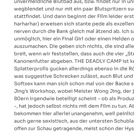
unvermeidliche Blutbad aus, bzw. findet nur in u
wegblendet und nur mit ein paar Blutspritzern su
stattfindet. Und dann beginnt der Film leider e
harharhar) erweisen sich stante pede als exzelle
nerven durch die Bank gleich mal ätzend ab. Ich sa
unmöglich, hier ein Final Girl oder einen Helden 
auszumachen. Die geben sich nichts, die sind al
breit, wenn wir feststellen, dass auch die vier 
Kanonenfutter abgeben. THE DEADLY CAMP ist kei
Splatterprolls gucken allerdings ebenso in die Rö
was suggestive Schrecken zulässt, auch Blut und
Softsex kann man sich schon mal von der Backe 
Jing’s Workshop, wobei Meister Wong Jing, der j
80ern irgendwie beteiligt scheint – ob als Produ
-, hat jedoch selbst nichts mit dem Film zu tun. A
bekommen hier allerlei unangenehm, weil peinlic
auch gerne sexistisch, aus der untersten Schub
offen zur Schau getragende, meist schon der Hyst