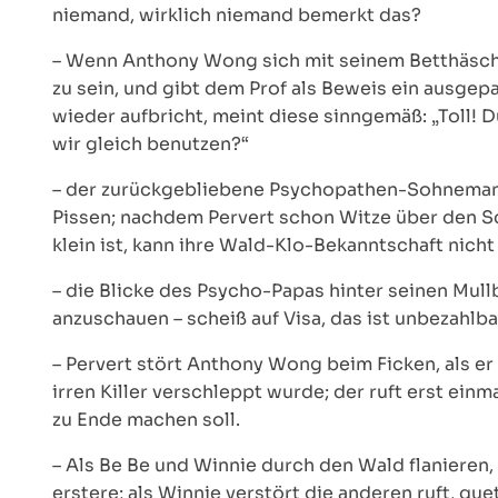
niemand, wirklich niemand bemerkt das?
– Wenn Anthony Wong sich mit seinem Betthäsche
zu sein, und gibt dem Prof als Beweis ein ausgepa
wieder aufbricht, meint diese sinngemäß: „Toll!
wir gleich benutzen?“
– der zurückgebliebene Psychopathen-Sohneman
Pissen; nachdem Pervert schon Witze über den S
klein ist, kann ihre Wald-Klo-Bekanntschaft nicht
– die Blicke des Psycho-Papas hinter seinen Mull
anzuschauen – scheiß auf Visa, das ist unbezahlba
– Pervert stört Anthony Wong beim Ficken, als er
irren Killer verschleppt wurde; der ruft erst einma
zu Ende machen soll.
– Als Be Be und Winnie durch den Wald flanieren,
erstere; als Winnie verstört die anderen ruft, que