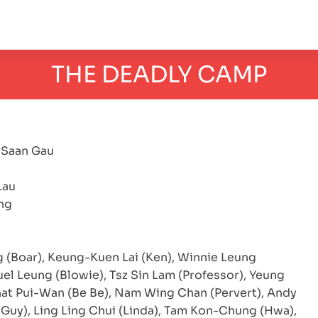
THE DEADLY CAMP
Saan Gau
Lau
ng
(Boar), Keung-Kuen Lai (Ken), Winnie Leung
el Leung (Blowie), Tsz Sin Lam (Professor), Yeung
Chat Pui-Wan (Be Be), Nam Wing Chan (Pervert), Andy
 Guy), Ling Ling Chui (Linda), Tam Kon-Chung (Hwa),