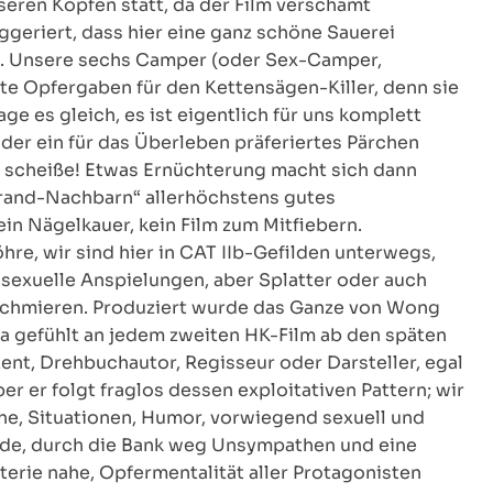
nseren Köpfen statt, da der Film verschämt
ggeriert, dass hier eine ganz schöne Sauerei
rst. Unsere sechs Camper (oder Sex-Camper,
nte Opfergaben für den Kettensägen-Killer, denn sie
ge es gleich, es ist eigentlich für uns komplett
oder ein für das Überleben präferiertes Pärchen
le scheiße! Etwas Ernüchterung macht sich dann
„Strand-Nachbarn“ allerhöchstens gutes
n Nägelkauer, kein Film zum Mitfiebern.
hre, wir sind hier in CAT IIb-Gefilden unterwegs,
 sexuelle Anspielungen, aber Splatter oder auch
schmieren. Produziert wurde das Ganze von Wong
a gefühlt an jedem zweiten HK-Film ab den späten
zent, Drehbuchautor, Regisseur oder Darsteller, egal
ber er folgt fraglos dessen exploitativen Pattern; wir
he, Situationen, Humor, vorwiegend sexuell und
lade, durch die Bank weg Unsympathen und eine
erie nahe, Opfermentalität aller Protagonisten