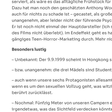
serviert, als wäre es das alltägliche Frühstück 
Dazu hat man noch den geschätzten Anthony Wong –
auch für nichts zu schade ist – gecastet, als groß
unangenehm, aber leider nicht der führende Psych
Er ist noch nicht einmal der Hauptdarsteller (ich s
des Films nicht überlebt). Im Endeffekt geht es 
gängiges Teen-Horror-Marketing durch. Mehr nic
Besonders lustig
– Unbekannt: Der 9.9.1999 scheint in Hongkong so 
– bzw. unangenehm: die drei Mädels sind Studentinn
– auch wenn unsere sechs Protagonisten allesamt 
wenn es um den sexuellen Vollzug geht, was witzig
berührt zurücklässt.
– Nochmal: Fünfzig Meter von unseren Campern en
irgendetwas, was das Sichtfeld verdecken könnte