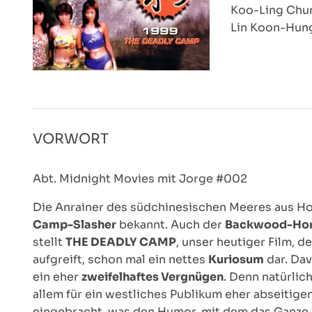
Koo-Ling Chun
Lin Koon-Hung
VORWORT
Abt. Midnight Movies mit Jorge #002
Die Anrainer des südchinesischen Meeres aus Ho
Camp-Slasher
bekannt. Auch der
Backwood-Hor
stellt
THE DEADLY CAMP
, unser heutiger Film, d
aufgreift, schon mal ein nettes
Kuriosum
dar. Dav
ein eher
zweifelhaftes Vergnügen
. Denn natürlic
allem für ein westliches Publikum eher abseitige
eingebracht, was den Humor, mit dem das Ganze 