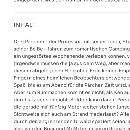
INHALT
Drei Pärchen – der Professor mit seiner Linda, S
seiner Be Be – fahren zum romantischen Camping a
ein ungestörtes Wochenende verleben können, ve
(irgendwie müssen die ja aus dem Weg, aber man h
diesem abgelegenen Fleckchen Erde keinen Empfa
Fingern eines heimlichen Beobachters entwendet
Spaß, bis es am Abend für die Pärchen Zeit wird, 
Aber zum Rummachen kommt es nicht, als Ken auß
durchs Lager schleicht. Soldier kann darauf Perve
die gerade mal fünfzig Meter weiter stehen (uns
Sichtweite sich auch am Strand niederlässt? Alle 
durch den angrenzenden Urwald spaziert seien. I
also werden Boar und Mi Mi bei unseren Romanti