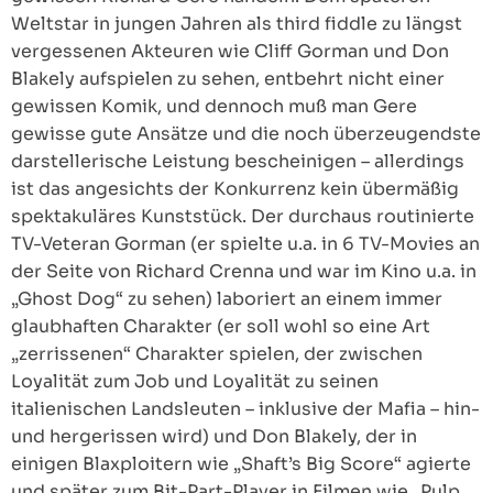
Weltstar in jungen Jahren als third fiddle zu längst
vergessenen Akteuren wie Cliff Gorman und Don
Blakely aufspielen zu sehen, entbehrt nicht einer
gewissen Komik, und dennoch muß man Gere
gewisse gute Ansätze und die noch überzeugendste
darstellerische Leistung bescheinigen – allerdings
ist das angesichts der Konkurrenz kein übermäßig
spektakuläres Kunststück. Der durchaus routinierte
TV-Veteran Gorman (er spielte u.a. in 6 TV-Movies an
der Seite von Richard Crenna und war im Kino u.a. in
„Ghost Dog“ zu sehen) laboriert an einem immer
glaubhaften Charakter (er soll wohl so eine Art
„zerrissenen“ Charakter spielen, der zwischen
Loyalität zum Job und Loyalität zu seinen
italienischen Landsleuten – inklusive der Mafia – hin-
und hergerissen wird) und Don Blakely, der in
einigen Blaxploitern wie „Shaft’s Big Score“ agierte
und später zum Bit-Part-Player in Filmen wie „Pulp