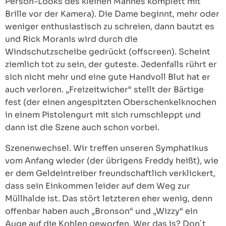
Person-Looks des kleinen Mannes komplett mit
Brille vor der Kamera). Die Dame beginnt, mehr oder
weniger enthusiastisch zu schreien, dann bautzt es
und Rick Moranis wird durch die
Windschutzscheibe gedrückt (offscreen). Scheint
ziemlich tot zu sein, der guteste. Jedenfalls rührt er
sich nicht mehr und eine gute Handvoll Blut hat er
auch verloren. „Freizeitwicher“ stellt der Bärtige
fest (der einen angespitzten Oberschenkelknochen
in einem Pistolengurt mit sich rumschleppt und
dann ist die Szene auch schon vorbei.
Szenenwechsel. Wir treffen unseren Symphatikus
vom Anfang wieder (der übrigens Freddy heißt), wie
er dem Geldeintreiber freundschaftlich verklickert,
dass sein Einkommen leider auf dem Weg zur
Müllhalde ist. Das stört letzteren eher wenig, denn
offenbar haben auch „Bronson“ und „Wizzy“ ein
Auge auf die Kohlen geworfen. Wer das is? Don´t