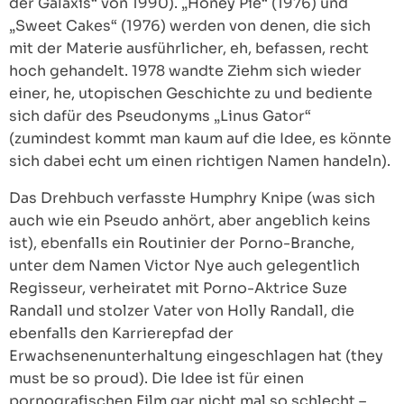
der Galaxis“ von 1990). „Honey Pie“ (1976) und
„Sweet Cakes“ (1976) werden von denen, die sich
mit der Materie ausführlicher, eh, befassen, recht
hoch gehandelt. 1978 wandte Ziehm sich wieder
einer, he, utopischen Geschichte zu und bediente
sich dafür des Pseudonyms „Linus Gator“
(zumindest kommt man kaum auf die Idee, es könnte
sich dabei echt um einen richtigen Namen handeln).
Das Drehbuch verfasste Humphry Knipe (was sich
auch wie ein Pseudo anhört, aber angeblich keins
ist), ebenfalls ein Routinier der Porno-Branche,
unter dem Namen Victor Nye auch gelegentlich
Regisseur, verheiratet mit Porno-Aktrice Suze
Randall und stolzer Vater von Holly Randall, die
ebenfalls den Karrierepfad der
Erwachsenenunterhaltung eingeschlagen hat (they
must be so proud). Die Idee ist für einen
pornografischen Film gar nicht mal so schlecht –