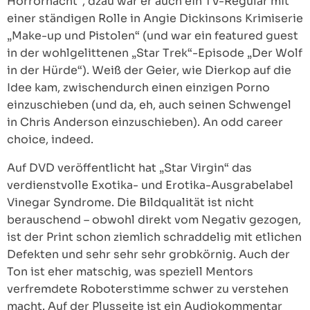
Horrornacht“, dzau war er auch ein TV-Regular mit
einer ständigen Rolle in Angie Dickinsons Krimiserie
„Make-up und Pistolen“ (und war ein featured guest
in der wohlgelittenen „Star Trek“-Episode „Der Wolf
in der Hürde“). Weiß der Geier, wie Dierkop auf die
Idee kam, zwischendurch einen einzigen Porno
einzuschieben (und da, eh, auch seinen Schwengel
in Chris Anderson einzuschieben). An odd career
choice, indeed.
Auf DVD veröffentlicht hat „Star Virgin“ das
verdienstvolle Exotika- und Erotika-Ausgrabelabel
Vinegar Syndrome. Die Bildqualität ist nicht
berauschend – obwohl direkt vom Negativ gezogen,
ist der Print schon ziemlich schraddelig mit etlichen
Defekten und sehr sehr sehr grobkörnig. Auch der
Ton ist eher matschig, was speziell Mentors
verfremdete Roboterstimme schwer zu verstehen
macht. Auf der Plusseite ist ein Audiokommentar