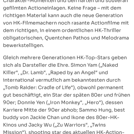
Charakter-Momenten und den harten und souverän
gefilmten Actioneinlagen. Keine Frage – mit dem
richtigen Material kann auch die neue Generation
von HK-Filmemachern noch rasante Actionfilme mit
dem richtigen, in einem ordentlichen HK-Thriller
obligatorischen, Quentchen Pathos und Melodrama
bewerkstelligen.
Gleich mehrere Generationen HK-Top-Stars geben
sich als Darsteller die Ehre. Simon Yam („Naked
Killer“, „Dr. Lamb“, „Raped by an Angel“ und
international vermutlich am bekanntesten durch
„Tomb Raider: Cradle of Life“), obwohl permanent
gut beschäftigt, ein Star der späten 80er und frühen
90er; Donnie Yen („Iron Monkey“, „Hero“), dessen
Karriere Mitte der 90er abhob; Sammo Hung, best
buddy von Jackie Chan und Ikone des 80er-HK-
Kinos und Jacky Wu („Zu Warriors“, „Twins
Mission“), shooting star des aktuellen HK-Action-