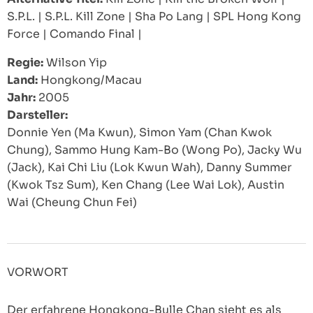
S.P.L.
|
S.P.L. Kill Zone
|
Sha Po Lang
|
SPL Hong Kong
Force
|
Comando Final
|
Regie:
Wilson Yip
Land:
Hongkong/Macau
Jahr:
2005
Darsteller:
Donnie Yen (Ma Kwun), Simon Yam (Chan Kwok
Chung), Sammo Hung Kam-Bo (Wong Po), Jacky Wu
(Jack), Kai Chi Liu (Lok Kwun Wah), Danny Summer
(Kwok Tsz Sum), Ken Chang (Lee Wai Lok), Austin
Wai (Cheung Chun Fei)
VORWORT
Der erfahrene Hongkong-Bulle Chan sieht es als