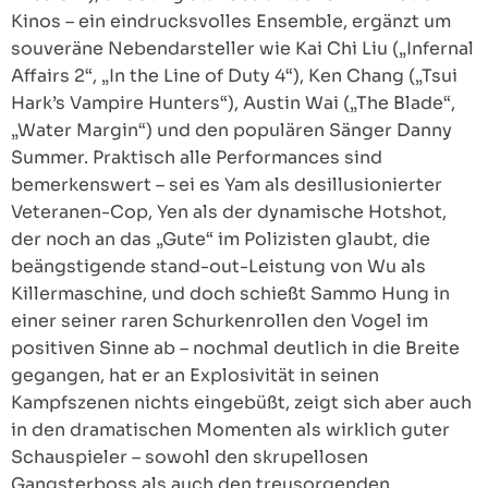
Kinos – ein eindrucksvolles Ensemble, ergänzt um
souveräne Nebendarsteller wie Kai Chi Liu („Infernal
Affairs 2“, „In the Line of Duty 4“), Ken Chang („Tsui
Hark’s Vampire Hunters“), Austin Wai („The Blade“,
„Water Margin“) und den populären Sänger Danny
Summer. Praktisch alle Performances sind
bemerkenswert – sei es Yam als desillusionierter
Veteranen-Cop, Yen als der dynamische Hotshot,
der noch an das „Gute“ im Polizisten glaubt, die
beängstigende stand-out-Leistung von Wu als
Killermaschine, und doch schießt Sammo Hung in
einer seiner raren Schurkenrollen den Vogel im
positiven Sinne ab – nochmal deutlich in die Breite
gegangen, hat er an Explosivität in seinen
Kampfszenen nichts eingebüßt, zeigt sich aber auch
in den dramatischen Momenten als wirklich guter
Schauspieler – sowohl den skrupellosen
Gangsterboss als auch den treusorgenden