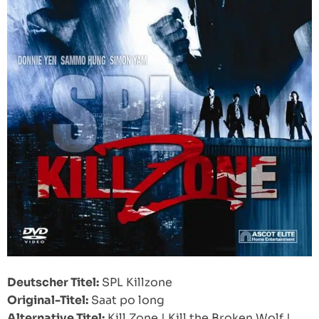
Deutscher Titel:
SPL Killzone
Original-Titel:
Saat po long
Alternative Titel:
Kill Zone
|
Kill the Broken Wolf
|