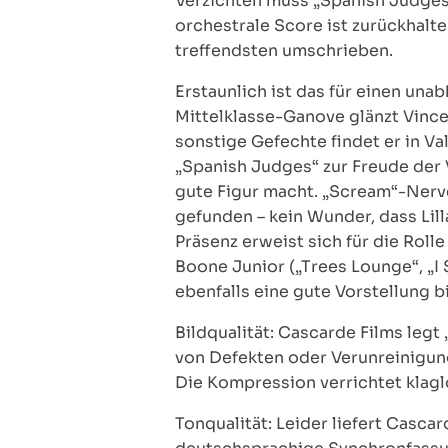
Verzichten muss „Spanish Judges
orchestrale Score ist zurückhalte
treffendsten umschrieben.
Erstaunlich ist das für einen un
Mittelklasse-Ganove glänzt Vincen
sonstige Gefechte findet er in Va
„Spanish Judges“ zur Freude der 
gute Figur macht. „Scream“-Nerve
gefunden – kein Wunder, dass Lill
Präsenz erweist sich für die Roll
Boone Junior („Trees Lounge“, „I
ebenfalls eine gute Vorstellung b
Bildqualität: Cascarde Films legt 
von Defekten oder Verunreinigun
Die Kompression verrichtet klagl
Tonqualität: Leider liefert Casca