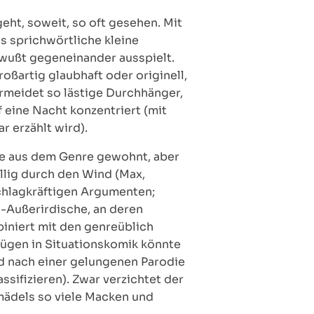
eht, soweit, so oft gesehen. Mit
as sprichwörtliche kleine
bewußt gegeneinander ausspielt.
oßartig glaubhaft oder originell,
ermeidet so lästige Durchhänger,
f eine Nacht konzentriert (mit
 erzählt wird).
üge aus dem Genre gewohnt, aber
llig durch den Wind (Max,
schlagkräftigen Argumenten;
n-Außerirdische, an deren
biniert mit den genreüblich
lügen in Situationskomik könnte
nd nach einer gelungenen Parodie
ssifizieren). Zwar verzichtet der
-mädels so viele Macken und