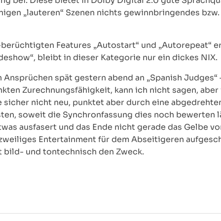
bei. Diese bietet in Dolby Digital 2.0 gute Sprachqual
enigen „lauteren“ Szenen nichts gewinnbringendes bzw.
berüchtigten Features „Autostart“ und „Autorepeat“ ers
eshow“, bleibt in dieser Kategorie nur ein dickes NIX.
gen Ansprüchen spät gestern abend an „Spanish Judges“ 
nkten Zurechnungsfähigkeit, kann ich nicht sagen, aber
e sicher nicht neu, punktet aber durch eine abgedrehte
isten, soweit die Synchronfassung dies noch bewerten l
twas ausfasert und das Ende nicht gerade das Gelbe vom
zweiliges Entertainment für dem Abseitigeren aufges
t bild- und tontechnisch den Zweck.