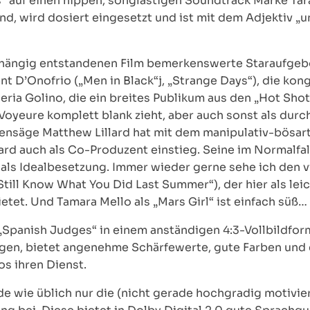
“ auf einen hippen, songlastigen Soundtrack Marke Ta
nd, wird dosiert eingesetzt und ist mit dem Adjektiv „u
abhängig entstandenen Film bemerkenswerte Staraufgeb
t D’Onofrio („Men in Black“j, „Strange Days“), die kon
leria Golino, die ein breites Publikum aus den „Hot Sho
Voyeure komplett blank zieht, aber auch sonst als dur
nsäge Matthew Lillard hat mit dem manipulativ-bösart
ard auch als Co-Produzent einstieg. Seine im Normalfall
e als Idealbesetzung. Immer wieder gerne sehe ich den v
 Still Know What You Did Last Summer“), der hier als l
ietet. Und Tamara Mello als „Mars Girl“ ist einfach süß…
„Spanish Judges“ in einem anständigen 4:3-Vollbildformat
gen, bietet angenehme Schärfewerte, gute Farben und 
os ihren Dienst.
rde wie üblich nur die (nicht gerade hochgradig motivie