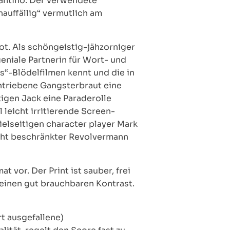
rantino. Der verwendete
nauffällig“ vermutlich am
ot. Als schöngeistig-jähzorniger
geniale Partnerin für Wort- und
ts“-Blödelfilmen kennt und die in
chtriebene Gangsterbraut eine
igen Jack eine Paraderolle
 leicht irritierende Screen-
ielseitigen character player Mark
eicht beschränkter Revolvermann
 vor. Der Print ist sauber, frei
einen gut brauchbaren Kontrast.
rt ausgefallene)