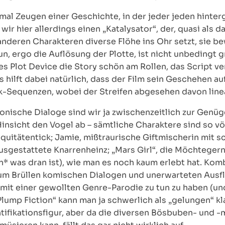
al Zeugen einer Geschichte, in der jeder jeden hinterg
ir hier allerdings einen „Katalysator“, der, quasi als d
 anderen Charakteren diverse Flöhe ins Ohr setzt, sie 
n, ergo die Auflösung der Plotte, ist nicht unbedingt gr
es Plot Device die Story schön am Rollen, das Script v
 hilft dabei natürlich, dass der Film sein Geschehen au
-Sequenzen, wobei der Streifen abgesehen davon linear
onische Dialoge sind wir ja zwischenzeitlich zur Gen
Hinsicht den Vogel ab – sämtliche Charaktere sind so vö
iquitätentick; Jamie, mißtraurische Giftmischerin mit 
ausgestattete Knarrenheinz; „Mars Girl“, die Möchteger
h* was dran ist), wie man es noch kaum erlebt hat. Kom
 zum Brüllen komischen Dialogen und unerwarteten Ausf
 mit einer gewollten Genre-Parodie zu tun zu haben (u
Plump Fiction“ kann man ja schwerlich als „gelungen“ kla
ntifikationsfigur, aber da die diversen Bösbuben- und 