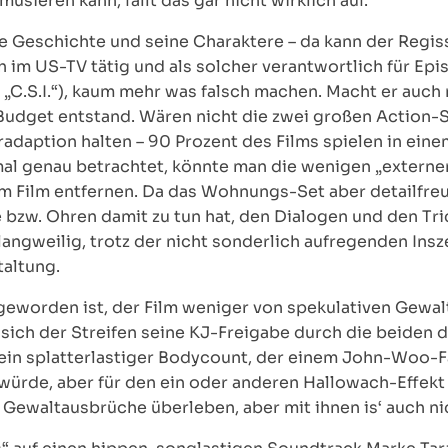
üsieren kann, fällt das gar nicht wirklich auf.
e Geschichte und seine Charaktere – da kann der Regis
h im US-TV tätig und als solcher verantwortlich für Epi
r „C.S.I.“), kaum mehr was falsch machen. Macht er auch 
Budget entstand. Wären nicht die zwei großen Action-
radaption halten – 90 Prozent des Films spielen in ein
al genau betrachtet, könnte man die wenigen „extern
 Film entfernen. Da das Wohnungs-Set aber detailfreu
 bzw. Ohren damit zu tun hat, den Dialogen und den Tr
 langweilig, trotz der nicht sonderlich aufregenden Insz
taltung.
 geworden ist, der Film weniger von spekulativen Gewa
t sich der Streifen seine KJ-Freigabe durch die beiden
kein splatterlastiger Bodycount, der einem John-Woo-F
ürde, aber für den ein oder anderen Hallowach-Effekt
 Gewaltausbrüche überleben, aber mit ihnen is‘ auch ni