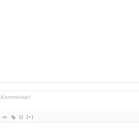
{}
[+]