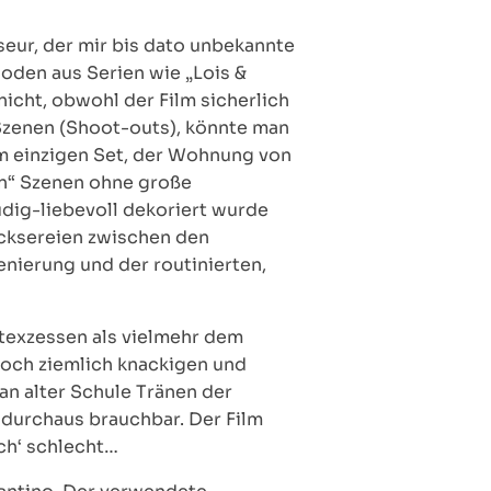
seur, der mir bis dato unbekannte
soden aus Serien wie „Lois &
nicht, obwohl der Film sicherlich
Szenen (Shoot-outs), könnte man
em einzigen Set, der Wohnung von
en“ Szenen ohne große
dig-liebevoll dekoriert wurde
icksereien zwischen den
enierung und der routinierten,
ltexzessen als vielmehr dem
 doch ziemlich knackigen und
an alter Schule Tränen der
 durchaus brauchbar. Der Film
ch‘ schlecht…