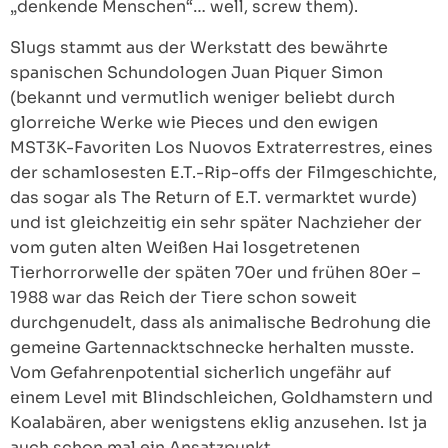
„denkende Menschen“… well, screw them).
Slugs stammt aus der Werkstatt des bewährte
spanischen Schundologen Juan Piquer Simon
(bekannt und vermutlich weniger beliebt durch
glorreiche Werke wie Pieces und den ewigen
MST3K-Favoriten Los Nuovos Extraterrestres, eines
der schamlosesten E.T.-Rip-offs der Filmgeschichte,
das sogar als The Return of E.T. vermarktet wurde)
und ist gleichzeitig ein sehr später Nachzieher der
vom guten alten Weißen Hai losgetretenen
Tierhorrorwelle der späten 70er und frühen 80er –
1988 war das Reich der Tiere schon soweit
durchgenudelt, dass als animalische Bedrohung die
gemeine Gartennacktschnecke herhalten musste.
Vom Gefahrenpotential sicherlich ungefähr auf
einem Level mit Blindschleichen, Goldhamstern und
Koalabären, aber wenigstens eklig anzusehen. Ist ja
auch schon mal ein Ansatzpunkt.