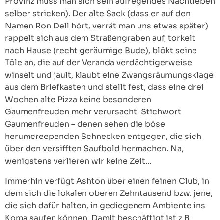
Provinz muss man sich sein aufregendes Nachtleben
selber stricken). Der alte Sack (dass er auf den
Namen Ron Dell hört, verrät man uns etwas später)
rappelt sich aus dem Straßengraben auf, torkelt
nach Hause (recht geräumige Bude), blökt seine
Töle an, die auf der Veranda verdächtigerweise
winselt und jault, klaubt eine Zwangsräumungsklage
aus dem Briefkasten und stellt fest, dass eine drei
Wochen alte Pizza keine besonderen
Gaumenfreuden mehr verursacht. Stichwort
Gaumenfreuden – denen sehen die böse
herumcreependen Schnecken entgegen, die sich
über den versifften Saufbold hermachen. Na,
wenigstens verlieren wir keine Zeit…
Immerhin verfügt Ashton über einen feinen Club, in
dem sich die lokalen oberen Zehntausend bzw. jene,
die sich dafür halten, in gediegenem Ambiente ins
Koma saufen können. Damit beschäftigt ist z.B.