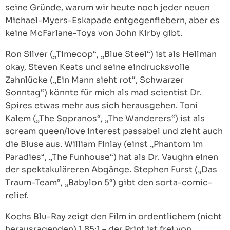
seine Gründe, warum wir heute noch jeder neuen
Michael-Myers-Eskapade entgegenfiebern, aber es
keine McFarlane-Toys von John Kirby gibt.
Ron Silver („Timecop“, „Blue Steel“) ist als Hellman
okay, Steven Keats und seine eindrucksvolle
Zahnlücke („Ein Mann sieht rot“, Schwarzer
Sonntag“) könnte für mich als mad scientist Dr.
Spires etwas mehr aus sich herausgehen. Toni
Kalem („The Sopranos“, „The Wanderers“) ist als
scream queen/love interest passabel und zieht auch
die Bluse aus. William Finlay (einst „Phantom im
Paradies“, „The Funhouse“) hat als Dr. Vaughn einen
der spektakuläreren Abgänge. Stephen Furst („Das
Traum-Team“, „Babylon 5“) gibt den sorta-comic-
relief.
Kochs Blu-Ray zeigt den Film in ordentlichem (nicht
herausragenden) 1.85:1 – der Print ist frei von