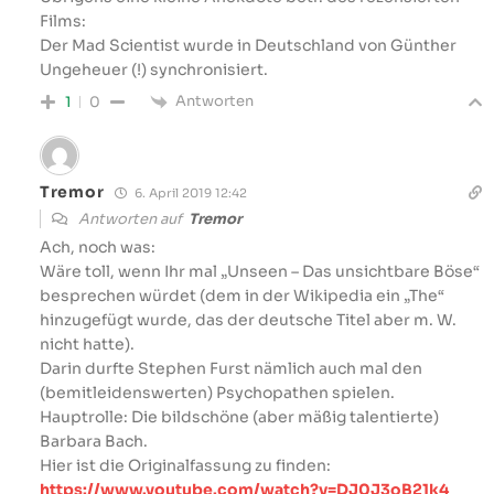
Films:
Der Mad Scientist wurde in Deutschland von Günther
Ungeheuer (!) synchronisiert.
Antworten
1
0
Tremor
6. April 2019 12:42
Antworten auf
Tremor
Ach, noch was:
Wäre toll, wenn Ihr mal „Unseen – Das unsichtbare Böse“
besprechen würdet (dem in der Wikipedia ein „The“
hinzugefügt wurde, das der deutsche Titel aber m. W.
nicht hatte).
Darin durfte Stephen Furst nämlich auch mal den
(bemitleidenswerten) Psychopathen spielen.
Hauptrolle: Die bildschöne (aber mäßig talentierte)
Barbara Bach.
Hier ist die Originalfassung zu finden:
https://www.youtube.com/watch?v=DJ0J3oB21k4