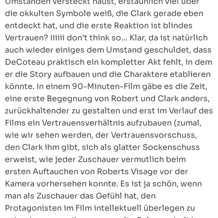
Umständen versteckt haust, erstaunlich viel über
die okkulten Symbole weiß, die Clark gerade eben
entdeckt hat, und die erste Reaktion ist blindes
Vertrauen? Iiiiii don’t think so… Klar, da ist natürlich
auch wieder einiges dem Umstand geschuldet, dass
DeCoteau praktisch ein kompletter Akt fehlt, in dem
er die Story aufbauen und die Charaktere etablieren
könnte. In einem 90-Minuten-Film gäbe es die Zeit,
eine erste Begegnung von Robert und Clark anders,
zurückhaltender zu gestalten und erst im Verlauf des
Films ein Vertrauensverhältnis aufzubauen (zumal,
wie wir sehen werden, der Vertrauensvorschuss,
den Clark ihm gibt, sich als glatter Sockenschuss
erweist, wie jeder Zuschauer vermutlich beim
ersten Auftauchen von Roberts Visage vor der
Kamera vorhersehen konnte. Es ist ja schön, wenn
man als Zuschauer das Gefühl hat, den
Protagonisten im Film intellektuell überlegen zu