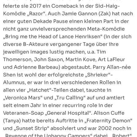
feierte sie 2017 ein Comeback in der Sid-Haig-
Komödie „Razor“. Auch Jamie Gannon (Zak) hat nach
einer guten Dekade Pause einen kleinen Part in der
nicht ganz unvielversprechenden Meta-Komödie
„Bring me the Head of Lance Henriksen“ (in der sich
diverse B-Akteure vergangener Tage über ihre
jeweiligen Images lustig machen, u.a. Tim
Thomerson, John Saxon, Martin Kove, Art LaFleur
und Adrienne Barbeau) abgestaubt. Parry Allan-née
Shen ist wohl der erfolgreichste „Shrieker“-
Alumnus, er war in drei verschiedenen Rollen in
allen vier „Hatchet“-Teilen dabei, tauchte in
„Veronica Mars“ und „Tru Calling“ auf und amtiert
seit einem Jahr in einer recurring role in der
Veteranen-Soap „General Hospital“. Alison Cuffe
(Tanya) hatte bereits Auftritte in „Fraternity Demon“
und „Sunset Strip“ absolviert und war 2002 noch in
„Revenge of the Unhappy Campers“ dabei. „Robert“