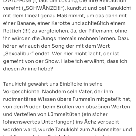
D’Arc-Pose (!) laut die Losung, die ihre Revolution
vereint („SCHWÄNZE!!!“), kundtut und bei Tanukichi
mit dem Lineal genau Maß nimmt, um das dann mit
einer Banane, einer Karotte und schließlich einem
Rettich (!!!) zu vergleichen. Ja, der Pillemann, ohne
ihn würden die Jungs niemals rechnen lernen. Dazu
hören wir auch den Song der mit dem Wort
„Sexcalibur“ endet. Wer hier nicht lacht, der ist
gemeint von der Show. Habe ich erwähnt, dass ich
diesen Anime liebe?
Tanukichi gewährt uns Einblicke in seine
Vorgeschichte. Nachdem sein Vater, der ihm
rudimentäres Wissen übers Fummeln mitgeteilt hat,
von den Prüden beim Brüllen von obszönen Worten
und Verteilen von Lümmeltüten (ein sicher
lohnenswertes Unterfangen) ins Ächz verpackt
worden ward, wurde Tanukichi zum Außenseiter und