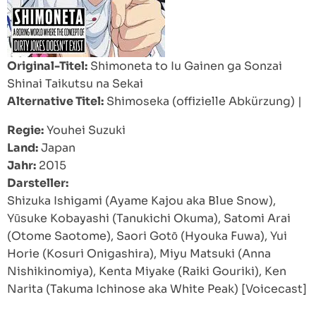
Original-Titel:
Shimoneta to Iu Gainen ga Sonzai
Shinai Taikutsu na Sekai
Alternative Titel:
Shimoseka (offizielle Abkürzung)
|
Regie:
Youhei Suzuki
Land:
Japan
Jahr:
2015
Darsteller:
Shizuka Ishigami (Ayame Kajou aka Blue Snow),
Yūsuke Kobayashi (Tanukichi Okuma), Satomi Arai
(Otome Saotome), Saori Gotō (Hyouka Fuwa), Yui
Horie (Kosuri Onigashira), Miyu Matsuki (Anna
Nishikinomiya), Kenta Miyake (Raiki Gouriki), Ken
Narita (Takuma Ichinose aka White Peak) [Voicecast]