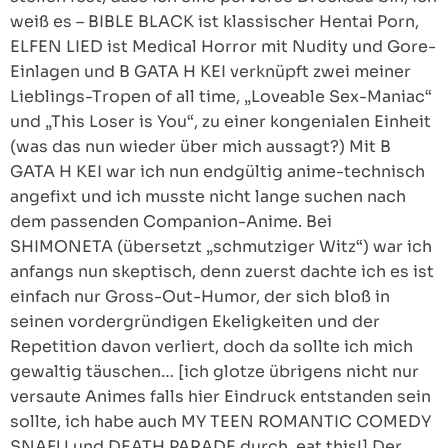
weiß es – BIBLE BLACK ist klassischer Hentai Porn,
ELFEN LIED ist Medical Horror mit Nudity und Gore-
Einlagen und B GATA H KEI verknüpft zwei meiner
Lieblings-Tropen of all time, „Loveable Sex-Maniac“
und „This Loser is You“, zu einer kongenialen Einheit
(was das nun wieder über mich aussagt?) Mit B
GATA H KEI war ich nun endgültig anime-technisch
angefixt und ich musste nicht lange suchen nach
dem passenden Companion-Anime. Bei
SHIMONETA (übersetzt „schmutziger Witz“) war ich
anfangs nun skeptisch, denn zuerst dachte ich es ist
einfach nur Gross-Out-Humor, der sich bloß in
seinen vordergründigen Ekeligkeiten und der
Repetition davon verliert, doch da sollte ich mich
gewaltig täuschen… [ich glotze übrigens nicht nur
versaute Animes falls hier Eindruck entstanden sein
sollte, ich habe auch MY TEEN ROMANTIC COMEDY
SNAFU und DEATH PARADE durch, eat this!] Der