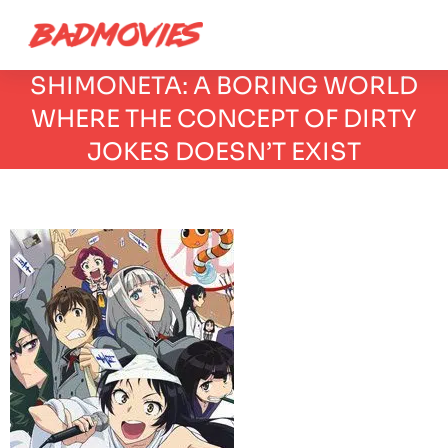
SHIMONETA: A BORING WORLD
WHERE THE CONCEPT OF DIRTY
JOKES DOESN’T EXIST