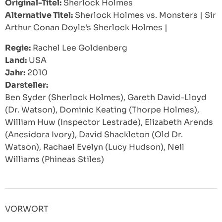
Original-Titel:
Sherlock Holmes
Alternative Titel:
Sherlock Holmes vs. Monsters
|
Sir
Arthur Conan Doyle's Sherlock Holmes
|
Regie:
Rachel Lee Goldenberg
Land:
USA
Jahr:
2010
Darsteller:
Ben Syder (Sherlock Holmes), Gareth David-Lloyd
(Dr. Watson), Dominic Keating (Thorpe Holmes),
William Huw (Inspector Lestrade), Elizabeth Arends
(Anesidora Ivory), David Shackleton (Old Dr.
Watson), Rachael Evelyn (Lucy Hudson), Neil
Williams (Phineas Stiles)
VORWORT