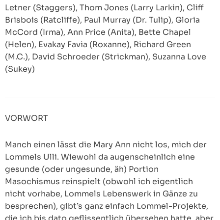
Letner (Staggers), Thom Jones (Larry Larkin), Cliff
Brisbois (Ratcliffe), Paul Murray (Dr. Tulip), Gloria
McCord (Irma), Ann Price (Anita), Bette Chapel
(Helen), Evakay Favia (Roxanne), Richard Green
(M.C.), David Schroeder (Strickman), Suzanna Love
(Sukey)
VORWORT
Manch einen lässt die Mary Ann nicht los, mich der
Lommels Ulli. Wiewohl da augenscheinlich eine
gesunde (oder ungesunde, äh) Portion
Masochismus reinspielt (obwohl ich eigentlich
nicht vorhabe, Lommels Lebenswerk in Gänze zu
besprechen), gibt’s ganz einfach Lommel-Projekte,
die ich bis dato geflissentlich übersehen hatte, aber