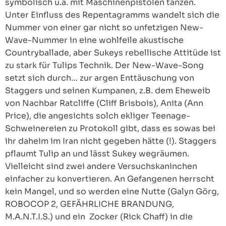
symbolisch u.a. mit Maschinenpistolen tanzen.
Unter Einfluss des Repentagramms wandelt sich die
Nummer von einer gar nicht so unfetzigen New-
Wave-Nummer in eine wohlfeile akustische
Countryballade, aber Sukeys rebellische Attitüde ist
zu stark für Tulips Technik. Der New-Wave-Song
setzt sich durch… zur argen Enttäuschung von
Staggers und seinen Kumpanen, z.B. dem Eheweib
von Nachbar Ratcliffe (Cliff Brisbois), Anita (Ann
Price), die angesichts solch ekliger Teenage-
Schweinereien zu Protokoll gibt, dass es sowas bei
ihr daheim im Iran nicht gegeben hätte (!). Staggers
pflaumt Tulip an und lässt Sukey wegräumen.
Vielleicht sind zwei andere Versuchskaninchen
einfacher zu konvertieren. An Gefangenen herrscht
kein Mangel, und so werden eine Nutte (Galyn Görg,
ROBOCOP 2, GEFÄHRLICHE BRANDUNG,
M.A.N.T.I.S.) und ein Zocker (Rick Chaff) in die