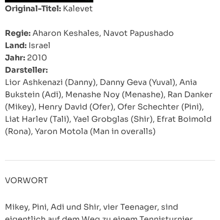
Original-Titel:
Kalevet
Regie:
Aharon Keshales, Navot Papushado
Land:
Israel
Jahr:
2010
Darsteller:
Lior Ashkenazi (Danny), Danny Geva (Yuval), Ania
Bukstein (Adi), Menashe Noy (Menashe), Ran Danker
(Mikey), Henry David (Ofer), Ofer Schechter (Pini),
Liat Harlev (Tali), Yael Grobglas (Shir), Efrat Boimold
(Rona), Yaron Motola (Man in overalls)
VORWORT
Mikey, Pini, Adi und Shir, vier Teenager, sind
eigentlich auf dem Weg zu einem Tennisturnier,