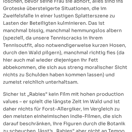
löschen, bevor seine Frau sie abhört, alles sind ins
Groteske übersteigerte Situationen, die im
Zweifelsfalle in einer lustigen Splatterszene zu
Lasten der Beteiligten kulminieren. Das ist
manchmal bissig, manchmal hemmungslos albern
(speziell, da unsere Tenniscracks in ihrem
Tennisoutfit, also notwendigerweise kurzen Hosen,
durch den Wald pilgern), manchmal richtig fies (da
hier auch mal wieder diejenigen ihr Fett
abbekommen, die sich aus streng moralischer Sicht
nichts zu Schulden haben kommen lassen) und
zumeist reichlich unterhaltsam.
Sicher ist „Rabies“ kein Film mit hohen production
values – er spielt die längste Zeit im Wald und ist
daher nichts für Forst-Allergiker, im Vergleich zu
den meisten einheimischen Indie-Filmen, die sich
darauf beschränken, ihre Figuren durch die Botanik
zu scheuchen, lässt’s „Rabies“ aber nicht an Tempo