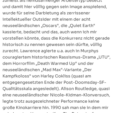
zumeist als hemdsärmeliger Arbeitertyp besetzt
und damit hier völlig gegen sein Image anspielend,
wurde für seine Darbietung als zerrissener
intellektueller Outsider mit einem der acht
neuseeländischen „Oscars“, die „Quiet Earth“
kassierte, bedacht und das, auch wenn ich mir
vorstellen könnte, dass die Konkurrenz nicht gerade
historisch zu nennen gewesen sein dürfte, völlig
zurecht. Lawrence agierte u.a. auch in Murphys
couragiertem historischen Rassismus-Drama „UTU“,
dem Horrorfilm „Death Warmed Up“ und der
neuseeländischen „Mad Max“-Variante „Der
Kampfkoloss“ von Harley Cokliss (quasi am
entgegengesetzten Ende der Post-Doomsday-SF-
Qualitätsskala angesiedelt). Alison Routledge, quasi
eine neuseeländischer Nicole-Kidman-Klonversuch,
legte trotz ausgezeichneter Performance keine
große Kinokarriere hin. 1990 sah man sie in dem mir