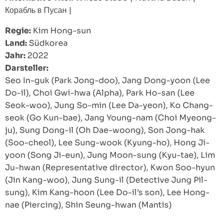
Корабль в Пусан
|
Regie:
Kim Hong-sun
Land:
Südkorea
Jahr:
2022
Darsteller:
Seo In-guk (Park Jong-doo), Jang Dong-yoon (Lee
Do-il), Choi Gwi-hwa (Alpha), Park Ho-san (Lee
Seok-woo), Jung So-min (Lee Da-yeon), Ko Chang-
seok (Go Kun-bae), Jang Young-nam (Choi Myeong-
ju), Sung Dong-il (Oh Dae-woong), Son Jong-hak
(Soo-cheol), Lee Sung-wook (Kyung-ho), Hong Ji-
yoon (Song Ji-eun), Jung Moon-sung (Kyu-tae), Lim
Ju-hwan (Representative director), Kwon Soo-hyun
(Jin Kang-woo), Jung Sung-il (Detective Jung Pil-
sung), Kim Kang-hoon (Lee Do-il’s son), Lee Hong-
nae (Piercing), Shin Seung-hwan (Mantis)