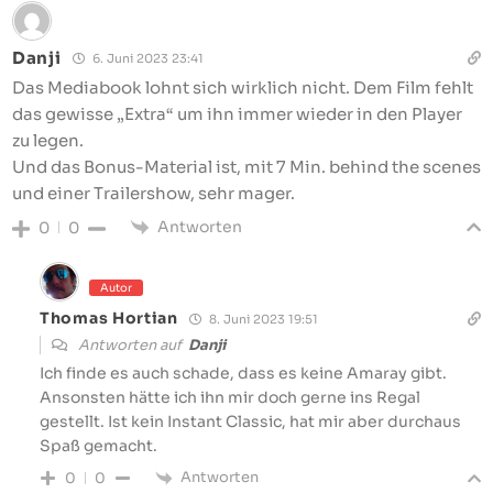
Danji
6. Juni 2023 23:41
Das
Mediabook lohnt sich wirklich nicht. Dem Film fehlt
das gewisse „Extra“ um ihn immer wieder in den Player
zu legen.
Und das Bonus-Material ist, mit 7 Min. behind the scenes
und einer Trailershow, sehr mager.
Antworten
0
0
Autor
Thomas Hortian
8. Juni 2023 19:51
Antworten auf
Danji
Ich finde es auch schade, dass es keine Amaray gibt.
Ansonsten hätte ich ihn mir doch gerne ins Regal
gestellt. Ist kein Instant Classic, hat mir aber durchaus
Spaß gemacht.
Antworten
0
0