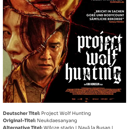
Deutscher Titel:
Project Wolf Hunting
Original-Titel:
Neukdaesanyang
Alternative Titel:
Wilcze stado
|
Navă la Busan
|