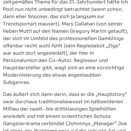
zeitgemäßes Thema für das 21. Jahrhundert hätte ich
Pool nun nicht unbedingt betrachtet (wenn schon,
dann eher Snooker, das sich ja langsam zur
Trendsportart mausert). Mars Callahan (von seiner
lieben Mutti auf den Namen Gregory Martin getauft),
der sich im Umfeld des professionellen Gamblings
offenbar recht wohl fühlt (sein Regiedebüt „Zigs“
war auch dort angesiedelt), der hier in
Personalunion den Co-Autor, Regisseur und
Hauptdarsteller gibt, wagt sich an eine vorsichtige
Modernisierung des etwas angestaubten
Subgenres.
Das äußert sich dann darin, dass er die „Hauptstory“
zwar durchaus traditionsbewusst im halbseidenen
Millieu der zweit- bis drittklassigen Spielhöllen
ansiedelt und mit einem ordentlichen Schuss
Gangsterdrama verbindet (Johnnnys „Manager“ Joe
ist einer, der Probleme gern auf die robuste Art und