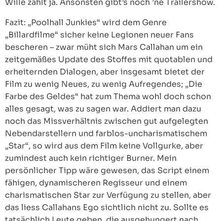
Wille zählt ja. Ansonsten gibt’s noch ’ne Trailershow.
Fazit: „Poolhall Junkies“ wird dem Genre
„Billardfilme“ sicher keine Legionen neuer Fans
bescheren – zwar müht sich Mars Callahan um ein
zeitgemäßes Update des Stoffes mit quotablen und
erheiternden Dialogen, aber insgesamt bietet der
Film zu wenig Neues, zu wenig Aufregendes; „Die
Farbe des Geldes“ hat zum Thema wohl doch schon
alles gesagt, was zu sagen war. Addiert man dazu
noch das Missverhältnis zwischen gut aufgelegten
Nebendarstellern und farblos-uncharismatischem
„Star“, so wird aus dem Film keine Vollgurke, aber
zumindest auch kein richtiger Burner. Mein
persönlicher Tipp wäre gewesen, das Script einem
fähigen, dynamischeren Regisseur und einem
charismatischen Star zur Verfügung zu stellen, aber
das liess Callahans Ego sichtlich nicht zu. Sollte es
tatsächlich Leute geben, die ausgehungert nach