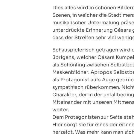
Dies alles wird in schönen Bildern
Szenen, in welcher die Stadt me
musikalischer Untermalung präsent
unterdrückte Erinnerung Césars gele
dass der Streifen sehr viel weni
Schauspielerisch getragen wird d
übrigens, welcher Césars Kumpel 
als Schönling zwischen Selbstbe
Maskenbildner. Apropos Selbstbese
als Protagonist aufs Auge gedrück
sympathisch rüberkommen. Nicht a
Charakter, der in der unfallbedi
Miteinander mit unseren Mitmensc
weiter.
Dem Protagonisten zur Seite steh
Hier sorgt sie für eines der eri
herzeigt. Was mehr kann man sich