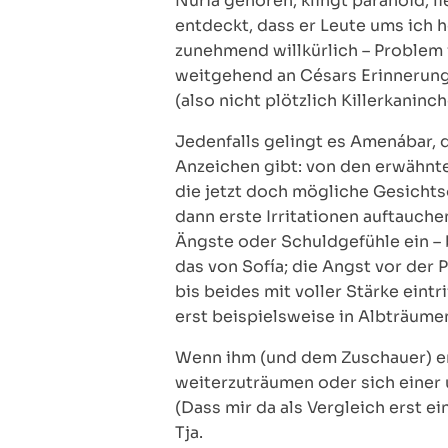
Nuria gehören, klingt paranoid, 
entdeckt, dass er Leute ums ich
zunehmend willkürlich – Problem
weitgehend an Césars Erinnerung
(also nicht plötzlich Killerkanin
Jedenfalls gelingt es Amenábar, 
Anzeichen gibt: von den erwähnte
die jetzt doch mögliche Gesicht
dann erste Irritationen auftauche
Ängste oder Schuldgefühle ein – 
das von Sofía; die Angst vor der
bis beides mit voller Stärke eint
erst beispielsweise in Albträum
Wenn ihm (und dem Zuschauer) end
weiterzuträumen oder sich einer 
(Dass mir da als Vergleich erst e
Tja.