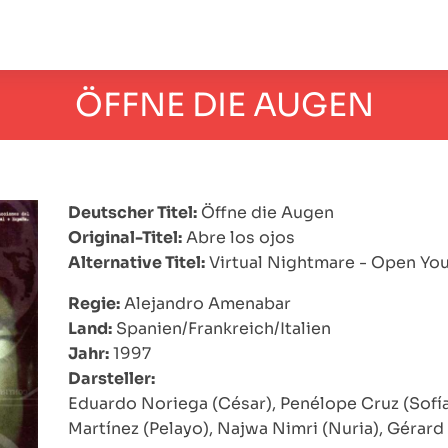
ÖFFNE DIE AUGEN
Deutscher Titel:
Öffne die Augen
Original-Titel:
Abre los ojos
Alternative Titel:
Virtual Nightmare - Open Yo
Regie:
Alejandro Amenabar
Land:
Spanien/Frankreich/Italien
Jahr:
1997
Darsteller:
Eduardo Noriega (César), Penélope Cruz (Sofía)
Martínez (Pelayo), Najwa Nimri (Nuria), Gérard