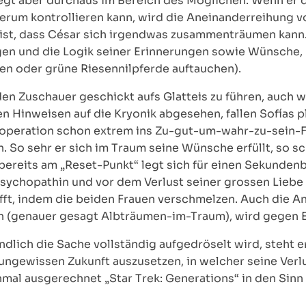
liegt aber durchaus im Bereich des Möglichen. Wenn er 
 herum kontrollieren kann, wird die Aneinanderreihung
 ist, dass César sich irgendwas zusammenträumen kann
en und die Logik seiner Erinnerungen sowie Wünsche, 
chen oder grüne Riesennilpferde auftauchen).
den Zuschauer geschickt aufs Glatteis zu führen, auch 
n Hinweisen auf die Kryonik abgesehen, fallen Sofías 
soperation schon extrem ins Zu-gut-um-wahr-zu-sein-Fe
n. So sehr er sich im Traum seine Wünsche erfüllt, so s
bereits am „Reset-Punkt“ legt sich für einen Sekundenb
 Psychopathin und vor dem Verlust seiner grossen Liebe
rifft, indem die beiden Frauen verschmelzen. Auch die A
en (genauer gesagt Albträumen-im-Traum), wird gegen E
lich die Sache vollständig aufgedröselt wird, steht er
ungewissen Zukunft auszusetzen, in welcher seine Verl
inmal ausgerechnet „Star Trek: Generations“ in den Sin