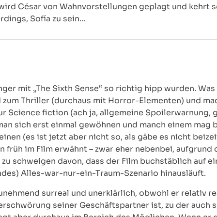
 wird César von Wahnvorstellungen geplagt und kehrt s
rdings, Sofía zu sein…
nger mit „The Sixth Sense“ so richtig hipp wurden. Was 
d zum Thriller (durchaus mit Horror-Elementen) und m
 Science fiction (ach ja, allgemeine Spoilerwarnung, ge
man sich erst einmal gewöhnen und manch einem mag b
en (es ist jetzt aber nicht so, als gäbe es nicht beiz
n früh im Film erwähnt – zwar eher nebenbei, aufgrun
z zu schweigen davon, dass der Film buchstäblich auf e
des) Alles-war-nur-ein-Traum-Szenario hinausläuft.
zunehmend surreal und unerklärlich, obwohl er relativ re
erschwörung seiner Geschäftspartner ist, zu der auch s