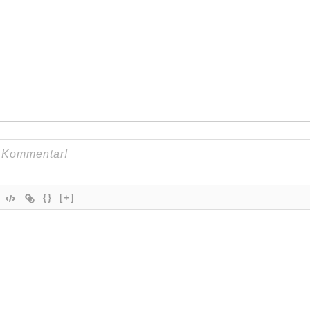
{}
[+]