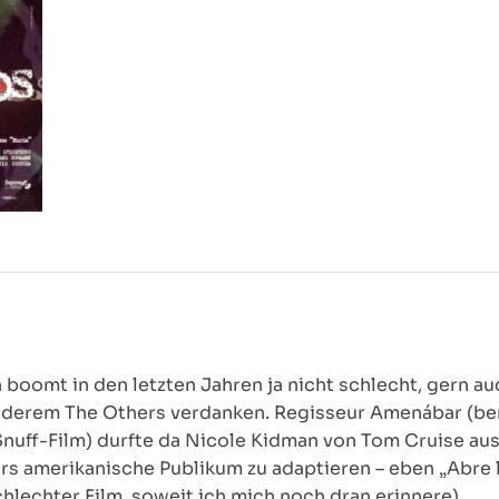
 boomt in den letzten Jahren ja nicht schlecht, gern a
nderem The Others verdanken. Regisseur Amenábar (ber
Snuff-Film) durfte da Nicole Kidman von Tom Cruise aus
fürs amerikanische Publikum zu adaptieren – eben „Abr
chlechter Film, soweit ich mich noch dran erinnere).