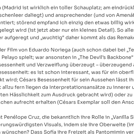
 (Madrid ist wirklich ein toller Schauplatz; am eindrück
nschenleer daliegt) und ansprechender (und von Amená
iert; störend empfand ich einzig den etwas billig wirk
gt wird (ist jetzt aber nur ein kleines Detail). So alles
ger aufgeregt und „wuchtig“ daher kommt als das Remak
er Film von Eduardo Noriega (auch schon dabei bei „Te
Pelayo spielt; war ansonsten in „The Devil’s Backbone“ 
sessenheit und Verzweiflung überzeugt – überzeugend 
ssenheit: es ist schon interessant, was für ein oberfl
t wird; Césars Besessenheit für sein Aussehen lässt ihn
llzu fern liegen da Interpretationsansätze zu innerer
ngten Hässlichkeit zum Ausdruck gebracht wird) oder zu 
hen aufrecht erhalten (Césars Exemplar soll den Ansch
t Penélope Cruz, die bekanntlich ihre Rolle in „Vanilla
nnerungswürdigsten Visuals, indem sie ihre Oberweite (
 wünschen? Dass Sofía ihre Freizeit als Pantomimin ve