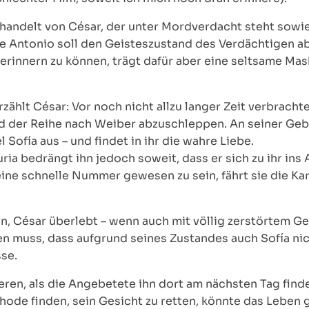
d handelt von César, der unter Mordverdacht steht sowi
e Antonio soll den Geisteszustand des Verdächtigen abk
 erinnern zu können, trägt dafür aber eine seltsame Ma
hlt César: Vor noch nicht allzu langer Zeit verbrachte
nd der Reihe nach Weiber abzuschleppen. An seiner Ge
ofía aus – und findet in ihr die wahre Liebe.
ria bedrängt ihn jedoch soweit, dass er sich zu ihr ins 
 eine schnelle Nummer gewesen zu sein, fährt sie die K
, César überlebt – wenn auch mit völlig zerstörtem Gesi
len muss, dass aufgrund seines Zustandes auch Sofía ni
sse.
ren, als die Angebetete ihn dort am nächsten Tag finde
hode finden, sein Gesicht zu retten, könnte das Leben g