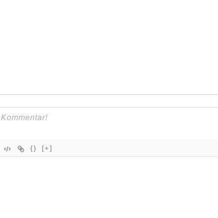
{}
[+]