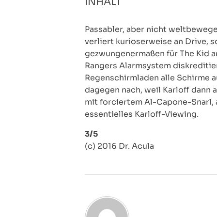
INHALT
Passabler, aber nicht weltbewegen
verliert kurioserweise an Drive, 
gezwungenermaßen für The Kid arb
Rangers Alarmsystem diskreditier
Regenschirmladen alle Schirme aufs
dagegen nach, weil Karloff dann 
mit forciertem Al-Capone-Snarl, 
essentielles Karloff-Viewing.
3/5
(c) 2016 Dr. Acula