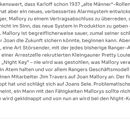
rkenswert, dass Karloff schon 1937 „alte Männer“-Rolle
 hat aber ein neues, verbessertes Alarmsystem entwickel
ger, Mallory zu einem Vertragsabschluss zu überreden,
icht im Sinn, das neue System in Produktion zu geben –
Mallory ist begreiflicherweise sauer, zumal seiner sc
r Joan die Zukunft sichern könnte, beginnen kann. Aber 
, eine Art Störsender, mit der jedes bisherige Ranger
einer Arrestzelle rekrutierten Kleingauner Pretty Loui
 „Night Key“ – nie wird was gestohlen, was Mallory veran
i in Atem halten und vor allem Rangers Geschäftsmodell
inen Mitarbeiter Jim Travers auf Joan Mallory an. Der f
t hat und schlägt sich auf Joans Seie. Problematischer 
int, ein Mann mit den Fähigkeiten Mallorys sollte nic
ory wird gekidnappt und von nun an wird bei den Night-