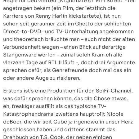
Regie für den vierten „Nightmare on Elm Street“-Teil
angetragen bekam (ein Film, der letztlich die
Karriere von Renny Harlin kickstartete), ist nun
schon seit geraumer Zeit im Ghetto der schlichten
Direct-to-DVD- und TV-Unterhaltung angekommen
und theoretisch bräuchte man – auch nicht der alten
Verbundenheit wegen – einen Blick auf derartige
Stangenware werfen – zumal solch Kram eh alle
vierzehn Tage auf RTL II läuft -, doch drei Argumente
sprechen dafür, als Genrefreunde doch mal das ein
oder andere Auge zu riskieren.
Erstens ist’s eine Produktion für den SciFi-Channel,
was dafür sprechen könnte, das die Chose etwas,
eh, freakiger ausfällt als das typische TV-
Katastrophendrama, zweitens hauptrollt Nicole
deBoer, die wir seit Cube ja irgendwo in unser Herz
geschlossen haben und drittens stammt das
Drehbuch von T.S. Cook, der neben einigen