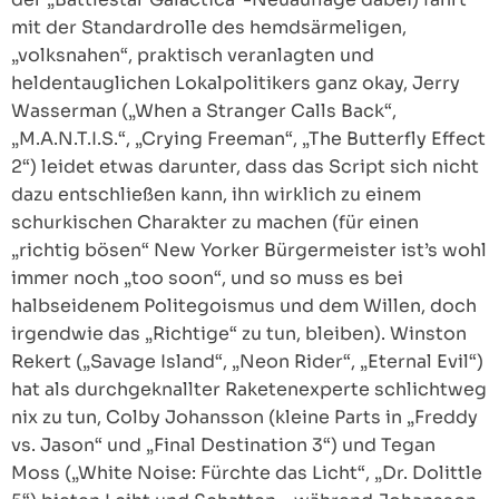
mit der Standardrolle des hemdsärmeligen,
„volksnahen“, praktisch veranlagten und
heldentauglichen Lokalpolitikers ganz okay, Jerry
Wasserman („When a Stranger Calls Back“,
„M.A.N.T.I.S.“, „Crying Freeman“, „The Butterfly Effect
2“) leidet etwas darunter, dass das Script sich nicht
dazu entschließen kann, ihn wirklich zu einem
schurkischen Charakter zu machen (für einen
„richtig bösen“ New Yorker Bürgermeister ist’s wohl
immer noch „too soon“, und so muss es bei
halbseidenem Politegoismus und dem Willen, doch
irgendwie das „Richtige“ zu tun, bleiben). Winston
Rekert („Savage Island“, „Neon Rider“, „Eternal Evil“)
hat als durchgeknallter Raketenexperte schlichtweg
nix zu tun, Colby Johansson (kleine Parts in „Freddy
vs. Jason“ und „Final Destination 3“) und Tegan
Moss („White Noise: Fürchte das Licht“, „Dr. Dolittle