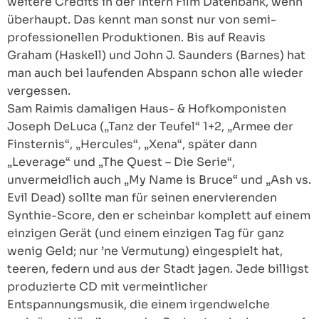
weitere Credits in der Intern Film Datenbank, wenn
überhaupt. Das kennt man sonst nur von semi-
professionellen Produktionen. Bis auf Reavis
Graham (Haskell) und John J. Saunders (Barnes) hat
man auch bei laufenden Abspann schon alle wieder
vergessen.
Sam Raimis damaligen Haus- & Hofkomponisten
Joseph DeLuca („Tanz der Teufel“ 1+2, „Armee der
Finsternis“, „Hercules“, „Xena“, später dann
„Leverage“ und „The Quest – Die Serie“,
unvermeidlich auch „My Name is Bruce“ und „Ash vs.
Evil Dead) sollte man für seinen enervierenden
Synthie-Score, den er scheinbar komplett auf einem
einzigen Gerät (und einem einzigen Tag für ganz
wenig Geld; nur ’ne Vermutung) eingespielt hat,
teeren, federn und aus der Stadt jagen. Jede billigst
produzierte CD mit vermeintlicher
Entspannungsmusik, die einem irgendwelche