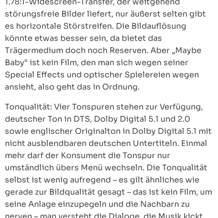
1.78:1-Widescreen-Transfer, der weitgehend
störungsfreie Bilder liefert, nur äußerst selten gibt
es horizontale Störstreifen. Die Bildauflösung
könnte etwas besser sein, da bietet das
Trägermedium doch noch Reserven. Aber „Maybe
Baby“ ist kein Film, den man sich wegen seiner
Special Effects und optischer Spielereien wegen
ansieht, also geht das in Ordnung.
Tonqualität: Vier Tonspuren stehen zur Verfügung,
deutscher Ton in DTS, Dolby Digital 5.1 und 2.0
sowie englischer Originalton in Dolby Digital 5.1 mit
nicht ausblendbaren deutschen Untertiteln. Einmal
mehr darf der Konsument die Tonspur nur
umständlich übers Menü wechseln. Die Tonqualität
selbst ist wenig aufregend – es gilt ähnliches wie
gerade zur Bildqualität gesagt – das ist kein Film, um
seine Anlage einzupegeln und die Nachbarn zu
nerven – man versteht die Dialoge, die Musik kickt