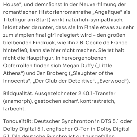
House“, und demnächst in der Neuverfilmung der
romantischen Historienromanreihe „Angelique“ als
Titelfigur am Start) wirkt natürlich-sympathisch,
leidet aber darunter, dass sie im Finale etwas zu sehr
zum simplen final girl relegiert wird – den großen
bleibenden Eindruck, wie ihn z.B. Cecile de France
hinterließ, kann sie hier nicht machen. Sie ist halt
nicht die Hauptfigur. In hervorgehobenen
Opferrollen finden sich Megan Duffy („Little
Athens“) und Jan Broberg („Slaughter of the
Innocents“, „Der Club der Detektive“, „Everwood“).
Bildqualität: Ausgezeichneter 2.40:1-Transfer
(anamorph), gestochen scharf, kontrastreich,
farbecht.
Tonqualität: Deutscher Synchronton in DTS 5.1 oder
Dolby Digital 5.1, englischer O-Ton in Dolby Digital
5.1. Die deutsche Synchro ist gut ausgefallen,