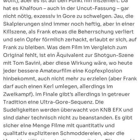
wollt), aber es ist auf den Punkt hin inszeniert. Da
hat es Khalfoun – auch in der Uncut-Fassung – gar
nicht nötig, exzessiv in Gore zu schwelgen. Jau, die
Skalpierungen sind immer noch heftig, aber in einer
Killszene, als Frank etwas die Beherrschung verliert
und sein Opfer förmlich zerhackt, erlaubt er sich, auf
Frank zu bleiben. Was dem Film im Vergleich zum
Original fehlt, ist ein Äquivalent zur Shotgun-Szene
mit Tom Savini, aber diese Wirkung wäre, wo heute
jeder bessere Amateurfilm eine Kopfexplosion
hinbekommt, auch nicht mehr zu erzielen (aber Frank
darf auch einen Kerl umlegen, allerdings im
Zweikampf). Im Finale gibt’s allerdings in getreuer
Tradition eine Ultra-Gore-Sequenz. Die
Sudeligkeiten werden überwacht von KNB EFX und
sind daher technisch nicht zu beanstanden. Es gibt
sicher eine Menge Filme mit quantitativ und
qualitativ expliziteren Schmoddereien, aber die