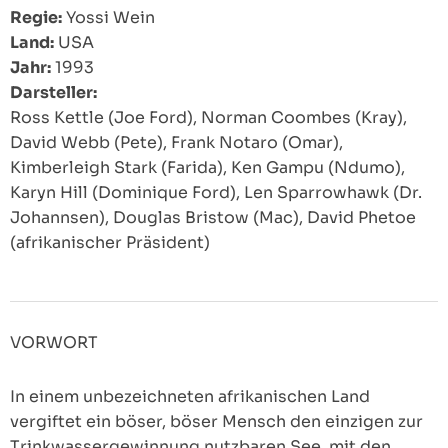
Regie:
Yossi Wein
Land:
USA
Jahr:
1993
Darsteller:
Ross Kettle (Joe Ford), Norman Coombes (Kray),
David Webb (Pete), Frank Notaro (Omar),
Kimberleigh Stark (Farida), Ken Gampu (Ndumo),
Karyn Hill (Dominique Ford), Len Sparrowhawk (Dr.
Johannsen), Douglas Bristow (Mac), David Phetoe
(afrikanischer Präsident)
VORWORT
In einem unbezeichneten afrikanischen Land
vergiftet ein böser, böser Mensch den einzigen zur
Trinkwassergewinnung nutzbaren See, mit den