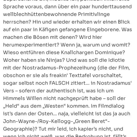
Sprache voraus, dann über ein paar hunderttausend
wellblechhüttenbewohnende Primitivlinge
herrschen? Hin und wieder erhalten wir einen Blick
auf ein paar in Käfigen gefangene Eingeborene. Was
machen die Bösen mit denen? Wird hier
herumexperimentiert? Wenn ja, warum und womit?
Wieso entführen diese Knallchargen Dominique?
Woher haben sie Ninjas? Und was soll die Idiotie
mit der Nostradamus-Prophezeihung (die der Film,
obschon er sie als freakin‘ Texttafel vorschaltet,
sogar selbst noch FALSCH zitiert… in Nostradamus‘
Vers – sofern der authentisch ist, was ich um
Himmels Willen nicht nachgeprüft habe – soll der
„Held“ aus dem „Westen“ kommen. Im Filmdialog
ist’s dann der Osten… naja, vielleicht ist das ja auch
John-Wayne-/Roy-Kellogg-„Green Beret“-
Geographie)? Tut mir leid, ich kapier’s nicht, und
wenn ich nicht weiß, was die Bedrohung ist, fällt’s