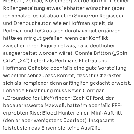
McBeal“, Zodiac, November) würde ich mir in seiner
Rollengestaltung etwas lebhafter wünschen (aber
ich schätze, es ist absolut im Sinne von Regisseur
und Drehbuchautor, wie er Hoffman spielt; da
Perlman und LeGros sich durchaus gut ergänzen,
hätte es mir gut gefallen, wenn der Konflikt
zwischen ihren Figuren etwas, naja, deutlicher
ausgearbeitet worden wäre). Connie Britton („Spin
City“, „24“) liefert als Perlmans Ehefrau und
Hoffmans Geliebte ebenfalls eine gute Vorstellung,
wobei ihr sehr zupass kommt, dass ihr Charakter
sich als komplexer denn anfänglich gedacht erweist.
Lobende Erwähnung muss Kevin Corrigan
(„Grounded for Life“) finden; Zach Gilford, der
bedauernswerte Maxwell, hatte im ebenfalls FFF-
erprobten Rise: Blood Hunter einen Mini-Auftritt
(den er aber wenigstens überlebt). Insgesamt
leistet sich das Ensemble keine Ausfälle.