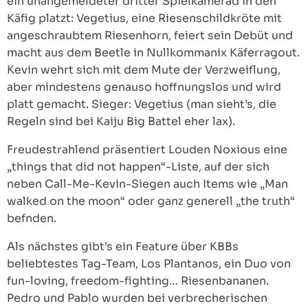
ein unangemeldeter dritter Spielkamerad in den
Käfig platzt: Vegetius, eine Riesenschildkröte mit
angeschraubtem Riesenhorn, feiert sein Debüt und
macht aus dem Beetle in Nullkommanix Käferragout.
Kevin wehrt sich mit dem Mute der Verzweiflung,
aber mindestens genauso hoffnungslos und wird
platt gemacht. Sieger: Vegetius (man sieht’s, die
Regeln sind bei Kaiju Big Battel eher lax).
Freudestrahlend präsentiert Louden Noxious eine
„things that did not happen“-Liste, auf der sich
neben Call-Me-Kevin-Siegen auch Items wie „Man
walked on the moon“ oder ganz generell „the truth“
befnden.
Als nächstes gibt’s ein Feature über KBBs
beliebtestes Tag-Team, Los Plantanos, ein Duo von
fun-loving, freedom-fighting… Riesenbananen.
Pedro und Pablo wurden bei verbrecherischen