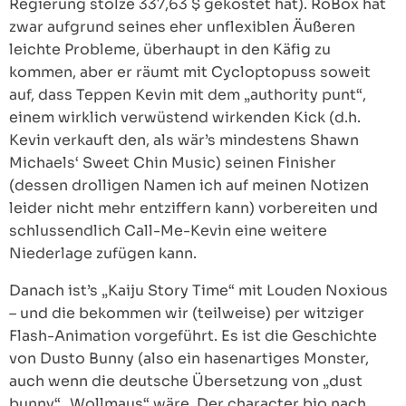
Regierung stolze 337,63 $ gekostet hat). RoBox hat
zwar aufgrund seines eher unflexiblen Äußeren
leichte Probleme, überhaupt in den Käfig zu
kommen, aber er räumt mit Cycloptopuss soweit
auf, dass Teppen Kevin mit dem „authority punt“,
einem wirklich verwüstend wirkenden Kick (d.h.
Kevin verkauft den, als wär’s mindestens Shawn
Michaels‘ Sweet Chin Music) seinen Finisher
(dessen drolligen Namen ich auf meinen Notizen
leider nicht mehr entziffern kann) vorbereiten und
schlussendlich Call-Me-Kevin eine weitere
Niederlage zufügen kann.
Danach ist’s „Kaiju Story Time“ mit Louden Noxious
– und die bekommen wir (teilweise) per witziger
Flash-Animation vorgeführt. Es ist die Geschichte
von Dusto Bunny (also ein hasenartiges Monster,
auch wenn die deutsche Übersetzung von „dust
bunny“ „Wollmaus“ wäre. Der character bio nach