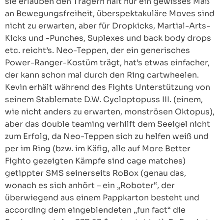
sie erlauben den Trägern halt nur ein gewisses Maß
an Bewegungsfreiheit, überspektakuläre Moves sind
nicht zu erwarten, aber für Dropkicks, Martial-Arts-
Kicks und -Punches, Suplexes und back body drops
etc. reicht’s. Neo-Teppen, der ein generisches
Power-Ranger-Kostüm trägt, hat’s etwas einfacher,
der kann schon mal durch den Ring cartwheelen.
Kevin erhält während des Fights Unterstützung von
seinem Stablemate D.W. Cycloptopuss III. (einem,
wie nicht anders zu erwarten, monströsen Oktopus),
aber das double teaming verhilft dem Seeigel nicht
zum Erfolg, da Neo-Teppen sich zu helfen weiß und
per im Ring (bzw. im Käfig, alle auf More Better
Fighto gezeigten Kämpfe sind cage matches)
getippter SMS seinerseits RoBox (genau das,
wonach es sich anhört – ein „Roboter“, der
überwiegend aus einem Pappkarton besteht und
according dem eingeblendeten „fun fact“ die