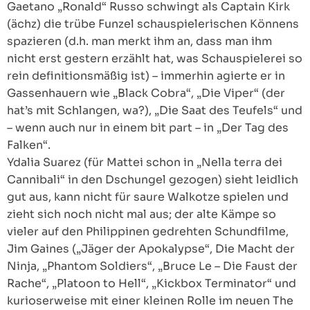
Gaetano „Ronald“ Russo schwingt als Captain Kirk
(ächz) die trübe Funzel schauspielerischen Könnens
spazieren (d.h. man merkt ihm an, dass man ihm
nicht erst gestern erzählt hat, was Schauspielerei so
rein definitionsmäßig ist) – immerhin agierte er in
Gassenhauern wie „Black Cobra“, „Die Viper“ (der
hat’s mit Schlangen, wa?), „Die Saat des Teufels“ und
– wenn auch nur in einem bit part – in „Der Tag des
Falken“.
Ydalia Suarez (für Mattei schon in „Nella terra dei
Cannibali“ in den Dschungel gezogen) sieht leidlich
gut aus, kann nicht für saure Walkotze spielen und
zieht sich noch nicht mal aus; der alte Kämpe so
vieler auf den Philippinen gedrehten Schundfilme,
Jim Gaines („Jäger der Apokalypse“, Die Macht der
Ninja, „Phantom Soldiers“, „Bruce Le – Die Faust der
Rache“, „Platoon to Hell“, „Kickbox Terminator“ und
kurioserweise mit einer kleinen Rolle im neuen The