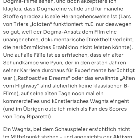
Dogma-Filme sehen, und doch akzeptiere ich
klaglos, dass Dogma eine valide und für manche
Stoffe geradezu ideale Herangehensweise ist (Lars
von Triers „Idioten“ funktioniert m.E. nur deswegen
so gut, weil der Dogma-Ansatz dem Film eine
unangenehme, dokumentarische Direktheit verleiht,
die herkömmliches Erzählkino nicht leisten könnte).
Und auf alle Fälle ist es erfrischen, dass ein alter
Schundkämpe wie Pyun, der in den ersten Jahren
seiner Karriere durchaus für Experimente berüchtigt
war („Radioactive Dreams“ oder das erwähnte „Alien
vom Highway“ sind sicherlich keine klassischen B-
Filme), auf seine alten Tage noch mal ein
kommerzielles und künstlerisches Wagnis eingeht
(und im Übrigen oute ich mich als Fan des Scores
von Tony Riparetti).
Ein Wagnis, bei dem Schauspieler ersichtlich nicht
im Mittelpunkt stehen – und angesichts der Aktiven,