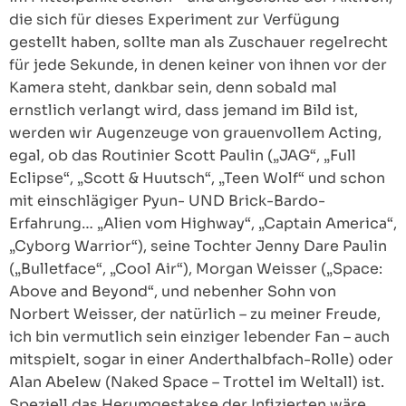
die sich für dieses Experiment zur Verfügung
gestellt haben, sollte man als Zuschauer regelrecht
für jede Sekunde, in denen keiner von ihnen vor der
Kamera steht, dankbar sein, denn sobald mal
ernstlich verlangt wird, dass jemand im Bild ist,
werden wir Augenzeuge von grauenvollem Acting,
egal, ob das Routinier Scott Paulin („JAG“, „Full
Eclipse“, „Scott & Huutsch“, „Teen Wolf“ und schon
mit einschlägiger Pyun- UND Brick-Bardo-
Erfahrung… „Alien vom Highway“, „Captain America“,
„Cyborg Warrior“), seine Tochter Jenny Dare Paulin
(„Bulletface“, „Cool Air“), Morgan Weisser („Space:
Above and Beyond“, und nebenher Sohn von
Norbert Weisser, der natürlich – zu meiner Freude,
ich bin vermutlich sein einziger lebender Fan – auch
mitspielt, sogar in einer Anderthalbfach-Rolle) oder
Alan Abelew (Naked Space – Trottel im Weltall) ist.
Speziell das Herumgestakse der Infizierten wäre