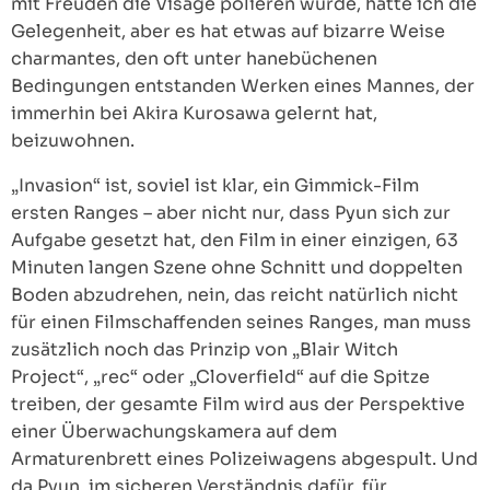
mit Freuden die Visage polieren würde, hätte ich die
Gelegenheit, aber es hat etwas auf bizarre Weise
charmantes, den oft unter hanebüchenen
Bedingungen entstanden Werken eines Mannes, der
immerhin bei Akira Kurosawa gelernt hat,
beizuwohnen.
„Invasion“ ist, soviel ist klar, ein Gimmick-Film
ersten Ranges – aber nicht nur, dass Pyun sich zur
Aufgabe gesetzt hat, den Film in einer einzigen, 63
Minuten langen Szene ohne Schnitt und doppelten
Boden abzudrehen, nein, das reicht natürlich nicht
für einen Filmschaffenden seines Ranges, man muss
zusätzlich noch das Prinzip von „Blair Witch
Project“, „rec“ oder „Cloverfield“ auf die Spitze
treiben, der gesamte Film wird aus der Perspektive
einer Überwachungskamera auf dem
Armaturenbrett eines Polizeiwagens abgespult. Und
da Pyun, im sicheren Verständnis dafür, für