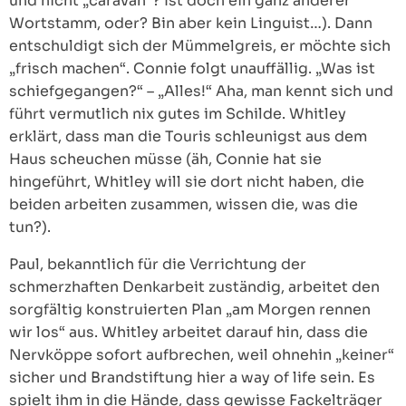
und nicht „caravan“? Ist doch ein ganz anderer
Wortstamm, oder? Bin aber kein Linguist…). Dann
entschuldigt sich der Mümmelgreis, er möchte sich
„frisch machen“. Connie folgt unauffällig. „Was ist
schiefgegangen?“ – „Alles!“ Aha, man kennt sich und
führt vermutlich nix gutes im Schilde. Whitley
erklärt, dass man die Touris schleunigst aus dem
Haus scheuchen müsse (äh, Connie hat sie
hingeführt, Whitley will sie dort nicht haben, die
beiden arbeiten zusammen, wissen die, was die
tun?).
Paul, bekanntlich für die Verrichtung der
schmerzhaften Denkarbeit zuständig, arbeitet den
sorgfältig konstruierten Plan „am Morgen rennen
wir los“ aus. Whitley arbeitet darauf hin, dass die
Nervköppe sofort aufbrechen, weil ohnehin „keiner“
sicher und Brandstiftung hier a way of life sein. Es
spielt ihm in die Hände, dass gewisse Fackelträger