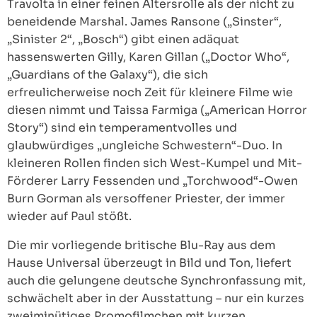
Travolta in einer feinen Altersrolle als der nicht zu
beneidende Marshal. James Ransone („Sinster“,
„Sinister 2“, „Bosch“) gibt einen adäquat
hassenswerten Gilly, Karen Gillan („Doctor Who“,
„Guardians of the Galaxy“), die sich
erfreulicherweise noch Zeit für kleinere Filme wie
diesen nimmt und Taissa Farmiga („American Horror
Story“) sind ein temperamentvolles und
glaubwürdiges „ungleiche Schwestern“-Duo. In
kleineren Rollen finden sich West-Kumpel und Mit-
Förderer Larry Fessenden und „Torchwood“-Owen
Burn Gorman als versoffener Priester, der immer
wieder auf Paul stößt.
Die mir vorliegende britische Blu-Ray aus dem
Hause Universal überzeugt in Bild und Ton, liefert
auch die gelungene deutsche Synchronfassung mit,
schwächelt aber in der Ausstattung – nur ein kurzes
zweiminütiges Promofilmchen mit kurzen