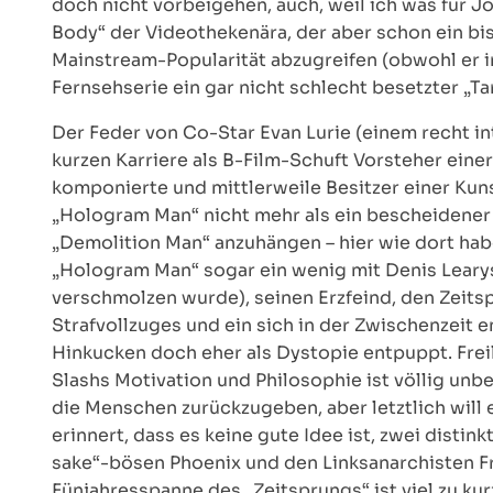
doch nicht vorbeigehen, auch, weil ich was für Joe
Body“ der Videothekenära, der aber schon ein bi
Mainstream-Popularität abzugreifen (obwohl er i
Fernsehserie ein gar nicht schlecht besetzter „Ta
Der Feder von Co-Star Evan Lurie (einem recht in
kurzen Karriere als B-Film-Schuft Vorsteher eine
komponierte und mittlerweile Besitzer einer Kunst
„Hologram Man“ nicht mehr als ein bescheidener 
„Demolition Man“ anzuhängen – hier wie dort hab
„Hologram Man“ sogar ein wenig mit Denis Leary
verschmolzen wurde), seinen Erzfeind, den Zeit
Strafvollzuges und ein sich in der Zwischenzeit 
Hinkucken doch eher als Dystopie entpuppt. Freil
Slashs Motivation und Philosophie ist völlig unb
die Menschen zurückzugeben, aber letztlich will e
erinnert, dass es keine gute Idee ist, zwei distink
sake“-bösen Phoenix und den Linksanarchisten Fri
Fünjahresspanne des „Zeitsprungs“ ist viel zu k