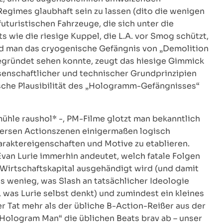
egimes glaubhaft sein zu lassen (dito die wenigen
turistischen Fahrzeuge, die sich unter die
 wie die riesige Kuppel, die L.A. vor Smog schützt,
rend man das cryogenische Gefängnis von „Demolition
begründet sehen konnte, zeugt das hiesige Gimmick
senschaftlicher und technischer Grundprinzipien
ische Plausibilität des „Hologramm-Gefängnisses“
hle raushol* -, PM-Filme glotzt man bekanntlich
iversen Actionszenen einigermaßen logisch
aktereigenschaften und Motive zu etablieren.
Evan Lurie immerhin andeutet, welch fatale Folgen
Wirtschaftskapital ausgehändigt wird (und damit
s wenieg, was Slash an tatsächlicher Ideologie
was Lurie selbst denkt) und zumindest ein kleines
 der Tat mehr als der übliche B-Action-Reißer aus der
Hologram Man“ die üblichen Beats brav ab – unser