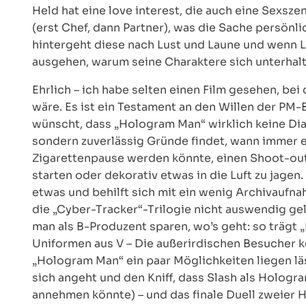
Held hat eine love interest, die auch eine Sexsz
(erst Chef, dann Partner), was die Sache persön
hintergeht diese nach Lust und Laune und wenn L
ausgehen, warum seine Charaktere sich unterhalt
Ehrlich – ich habe selten einen Film gesehen, b
wäre. Es ist ein Testament an den Willen der PM-
wünscht, dass „Hologram Man“ wirklich keine Dial
sondern zuverlässig Gründe findet, wann immer 
Zigarettenpause werden könnte, einen Shoot-out
starten oder dekorativ etwas in die Luft zu jage
etwas und behilft sich mit ein wenig Archivaufn
die „Cyber-Tracker“-Trilogie nicht auswendig gele
man als B-Produzent sparen, wo’s geht: so trägt 
Uniformen aus V – Die außerirdischen Besucher k
„Hologram Man“ ein paar Möglichkeiten liegen l
sich angeht und den Kniff, dass Slash als Hologr
annehmen könnte) – und das finale Duell zweier