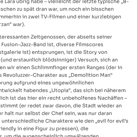
 Lara übrig habe – vielleicht der letzte typische „B-
sschen zu spät dran war, um noch ein bisschen
mmerhin in zwei TV-Filmen und einer kurzlebigen
rzan“ war).
teressanten Zeitgenossen, der abseits seiner
r Fusion-Jazz-Band ist, diverse Filmscores
galerie ist) entsprungen, ist die Story von
(und erstaunlich blödsinniger) Versuch, sich an
en wir einen Schlimmfinger ersten Ranges (der in
s Revoluzzer-Charakter aus „Demolition Man“
sprung aufgrund eines ungewöhnlichen
entwickelt habendes „Utopia“, das sich bei näherem
ich ist das hier ein recht unbeholfenes Nachäffen –
estimmt (er redet zwar davon, die Stadt wieder an
r halt nur selbst der Chef sein, was nur daran
t unterschiedliche Charaktere wie den „evil for evil’s
endly in eine Figur zu pressen), die
urz, um die augenscheinlich umwälzenden