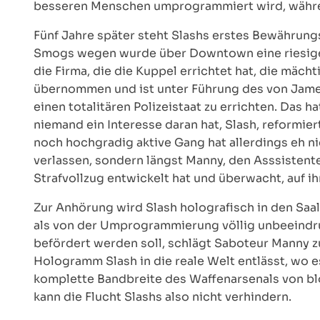
besseren Menschen umprogrammiert wird, während
Fünf Jahre später steht Slashs erstes Bewährungsh
Smogs wegen wurde über Downtown eine riesige K
die Firma, die die Kuppel errichtet hat, die mäch
übernommen und ist unter Führung des von James
einen totalitären Polizeistaat zu errichten. Das 
niemand ein Interesse daran hat, Slash, reformiert
noch hochgradig aktive Gang hat allerdings eh nic
verlassen, sondern längst Manny, den Asssistente
Strafvollzug entwickelt hat und überwacht, auf ih
Zur Anhörung wird Slash holografisch in den Saal 
als von der Umprogrammierung völlig unbeeindru
befördert werden soll, schlägt Saboteur Manny z
Hologramm Slash in die reale Welt entlässt, wo e
komplette Bandbreite des Waffenarsenals von b
kann die Flucht Slashs also nicht verhindern.