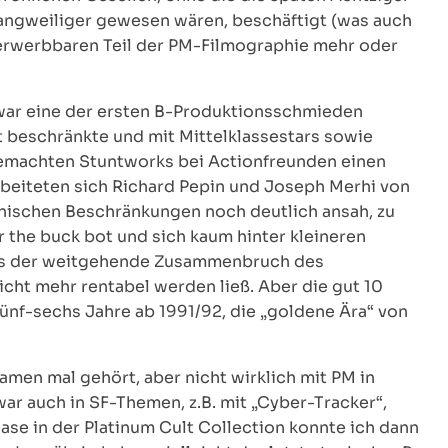
angweiliger gewesen wären, beschäftigt (was auch
 erwerbbaren Teil der PM-Filmographie mehr oder
ar eine der ersten B-Produktionsschmieden
t beschränkte und mit Mittelklassestars sowie
emachten Stuntworks bei Actionfreunden einen
beiteten sich Richard Pepin und Joseph Merhi von
nischen Beschränkungen noch deutlich ansah, zu
the buck bot und sich kaum hinter kleineren
bis der weitgehende Zusammenbruch des
cht mehr rentabel werden ließ. Aber die gut 10
fünf-sechs Jahre ab 1991/92, die „goldene Ära“ von
men mal gehört, aber nicht wirklich mit PM in
r auch in SF-Themen, z.B. mit „Cyber-Tracker“,
ease in der Platinum Cult Collection konnte ich dann