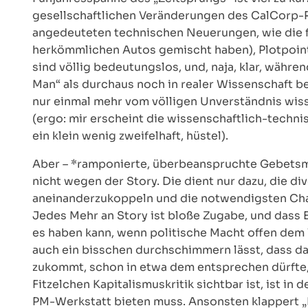
gesellschaftlichen Veränderungen des CalCorp-R
angedeuteten technischen Neuerungen, wie die fu
herkömmlichen Autos gemischt haben), Plotpoints
sind völlig bedeutungslos, und, naja, klar, wäh
Man“ als durchaus noch in realer Wissenschaft 
nur einmal mehr vom völligen Unverständnis wis
(ergo: mir erscheint die wissenschaftlich-techn
ein klein wenig zweifelhaft, hüstel).
Aber – *ramponierte, überbeanspruchte Gebetsmü
nicht wegen der Story. Die dient nur dazu, die d
aneinanderzukoppeln und die notwendigsten Char
Jedes Mehr an Story ist bloße Zugabe, und dass 
es haben kann, wenn politische Macht offen dem 
auch ein bisschen durchschimmern lässt, dass da
zukommt, schon in etwa dem entsprechen dürfte, 
Fitzelchen Kapitalismuskritik sichtbar ist, ist in
PM-Werkstatt bieten muss. Ansonsten klappert „