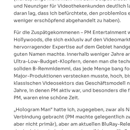
und Neunziger für Videothekenkunden deutlich l
daran lag, dass ich befürchtete, den problemlos
weniger erschöpfend abgehandelt zu haben).
Für die Zuspätgekommenen – PM Entertainment w
Hollywoods, die sich exklusiv auf den Videomark
hervorragender Expertise auf dem Gebiet handg
guten Namen machte. Innerhalb weniger Jahre ar
Ultra-Low-Budget-Klopfern, denen man die tech
soliden B-Remmidemmi, das jede Menge bang for 
Major-Produktionen verstecken musste, hoch, 
klassischen Videosektors das Geschäftsmodell ni
Jahre, in denen PM aktiv war, und besonders die 
PM, waren eine schöne Zeit.
„Hologram Man“ hatte ich, zugegeben, zwar als Na
Verbindung gebracht (PM machte gelegentlich zwa
aber nicht primär), aber am aktuellen BluRay-Rel