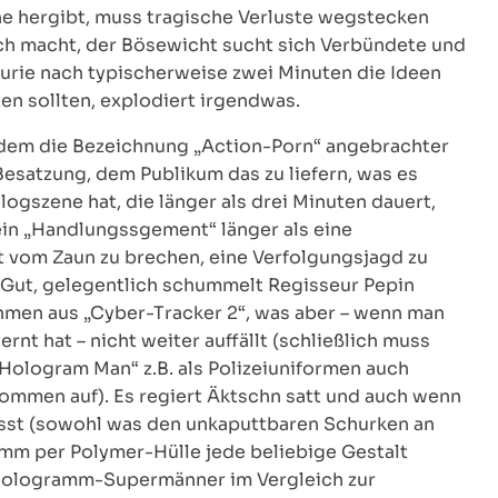
ene hergibt, muss tragische Verluste wegstecken
lich macht, der Bösewicht sucht sich Verbündete und
urie nach typischerweise zwei Minuten die Ideen
en sollten, explodiert irgendwas.
ei dem die Bezeichnung „Action-Porn“ angebrachter
Besatzung, dem Publikum das zu liefern, was es
ogszene hat, die länger als drei Minuten dauert,
ein „Handlungssgement“ länger als eine
 vom Zaun zu brechen, eine Verfolgungsjagd zu
n. Gut, gelegentlich schummelt Regisseur Pepin
ahmen aus „Cyber-Tracker 2“, was aber – wenn man
rnt hat – nicht weiter auffällt (schließlich muss
„Hologram Man“ z.B. als Polizeiuniformen auch
ommen auf). Es regiert Äktschn satt und auch wenn
ässt (sowohl was den unkaputtbaren Schurken an
amm per Polymer-Hülle jede beliebige Gestalt
 Hologramm-Supermänner im Vergleich zur