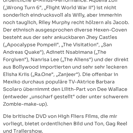
ordentliche B-Minus-Performance. Aquella Zoll
(„Wrong Turn 6“, „Flight World War II“) ist nicht
sonderlich eindrucksvoll als Willy, aber immerhin
noch tauglich, Riley Murphy recht hölzern als Jacob.
Der ethnisch ausgesprochen diverse Hexen-Coven
besteht aus der sehr ankuckbaren Jhey Castles
(„Apocalypse Pompeii“, „The Visitation“, „San
Andreas Quake“), Adinett Nsabimana („The
Forgiven“), Nanrisa Lee („The Aliens“) und der direkt
aus Bollywood importierten und sehr sehr leckeren
Elisha Kriis („Ra.One“, „Zanjeer“). Die offenbar in
Mexiko durchaus populäre TV-Aktrice Barbara
Scolaro übernimmt den Lilith-Part von Dee Wallace
(entweder „unscharf gestellt“ oder unter schwerem
Zombie-make-up).
Die britische DVD von High Fliers Films, die mir
vorliegt, bietet ordentlichen Bild und Ton, Gag Reel
und Trailershow.