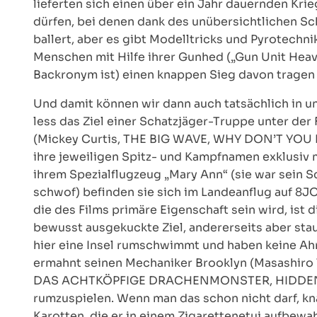
lieferten sich einen über ein Jahr dauernden Kri
dürfen, bei denen dank des unübersichtlichen Schn
ballert, aber es gibt Modelltricks und Pyrotechnik
Menschen mit Hilfe ihrer Gunhed („Gun Unit Heav
Backronym ist) einen knappen Sieg davon tragen k
Und damit können wir dann auch tatsächlich in un
less das Ziel einer Schatzjäger-Truppe unter de
(Mickey Curtis, THE BIG WAVE, WHY DON’T YOU PL
ihre jeweiligen Spitz- und Kampfnamen exklusiv 
ihrem Spezialflugzeug „Mary Ann“ (sie war sein Sch
schwof) befinden sie sich im Landeanflug auf 8JO
die des Films primäre Eigenschaft sein wird, ist 
bewusst ausgekuckte Ziel, andererseits aber sta
hier eine Insel rumschwimmt und haben keine Ahnu
ermahnt seinen Mechaniker Brooklyn (Masashir
DAS ACHTKÖPFIGE DRACHENMONSTER, HIDDEN F
rumzuspielen. Wenn man das schon nicht darf, kn
Karotten, die er in einem Zigarettenetui aufbewa