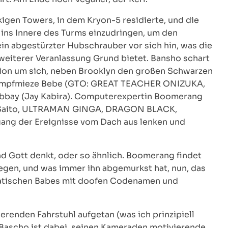
gen Towers, in dem Kryon-5 residierte, und die
ins Innere des Turms einzudringen, um den
n abgestürzter Hubschrauber vor sich hin, was die
 weiterer Veranlassung Grund bietet. Bansho schart
rsion um sich, neben Brooklyn den großen Schwarzen
Kampfmieze Bebe (GTO: GREAT TEACHER ONIZUKA,
bbay (Jay Kabira). Computerexpertin Boomerang
ke Saito, ULTRAMAN GINGA, DRAGON BLACK,
ng der Ereignisse vom Dach aus lenken und
nd Gott denkt, oder so ähnlich. Boomerang findet
egen, und was immer ihn abgemurkst hat, nun, das
siatischen Babes mit doofen Codenamen und
erenden Fahrstuhl aufgetan (was ich prinzipiell
. Bascho ist dabei, seinen Kameraden motivierende