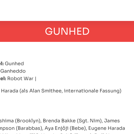
GUNHED
l:
Gunhed
Ganheddo
el:
Robot War
|
Harada (als Alan Smithee, internationale Fassung)
shima (Brooklyn), Brenda Bakke (Sgt. Nim), James
pson (Barabbas), Aya Enjôji (Bebe), Eugene Harada