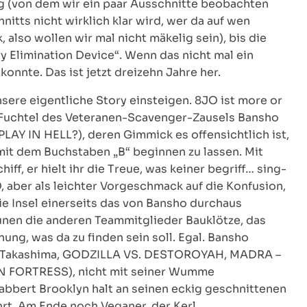
eg (von dem wir ein paar Ausschnitte beobachten
itts nicht wirklich klar wird, wer da auf wen
, also wollen wir mal nicht mäkelig sein), bis die
y Elimination Device“. Wenn das nicht mal ein
onnte. Das ist jetzt dreizehn Jahre her.
sere eigentliche Story einsteigen. 8JO ist more or
r Fuchtel des Veteranen-Scavenger-Zausels Bansho
AY IN HELL?), deren Gimmick es offensichtlich ist,
mit dem Buchstaben „B“ beginnen zu lassen. Mit
iff, er hielt ihr die Treue, was keiner begriff… sing-
, aber als leichter Vorgeschmack auf die Konfusion,
die Insel einerseits das von Bansho durchaus
unen die anderen Teammitglieder Bauklötze, das
ng, was da zu finden sein soll. Egal. Bansho
o Takashima, GODZILLA VS. DESTOROYAH, MADRA –
ORTRESS), nicht mit seiner Wumme
abbert Brooklyn halt an seinen eckig geschnittenen
hrt. Am Ende noch Veganer, der Kerl.