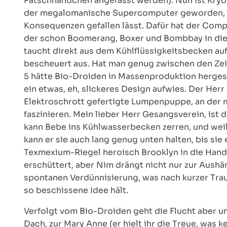
Patschhändchen angefasst werden). Nun ist Kryon
der megalomanische Supercomputer geworden, der
Konsequenzen gefallen lässt. Dafür hat der Compi
der schon Boomerang, Boxer und Bombbay in die
taucht direkt aus dem Kühlflüssigkeitsbecken au
bescheuert aus. Hat man genug zwischen den Zeil
5 hätte Bio-Droiden in Massenproduktion hergestel
ein etwas, eh, slickeres Design aufwies. Der Herr
Elektroschrott gefertigte Lumpenpuppe, an der 
faszinieren. Mein lieber Herr Gesangsverein, ist d
kann Bebe ins Kühlwasserbecken zerren, und weil 
kann er sie auch lang genug unten halten, bis sie 
Texmexium-Riegel heroisch Brooklyn in die Hand 
erschüttert, aber Nim drängt nicht nur zur Aus
spontanen Verdünnisierung, was nach kurzer Trau
so beschissene Idee hält.
Verfolgt vom Bio-Droiden geht die Flucht aber unb
Dach, zur Mary Anne (er hielt ihr die Treue, was k