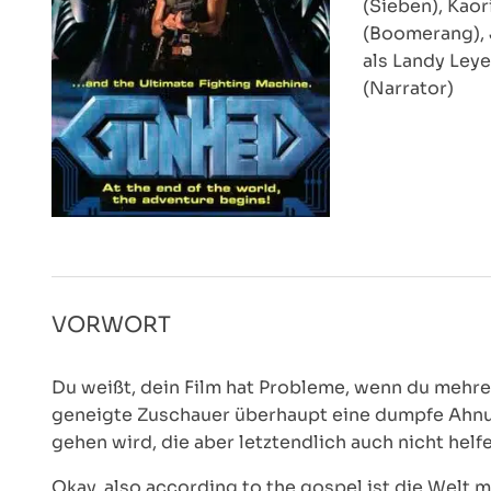
(Sieben), Kaor
(Boomerang), 
als Landy Leye
(Narrator)
VORWORT
Du weißt, dein Film hat Probleme, wenn du mehrer
geneigte Zuschauer überhaupt eine dumpfe Ahn
gehen wird, die aber letztendlich auch nicht hel
Okay, also according to the gospel ist die Welt