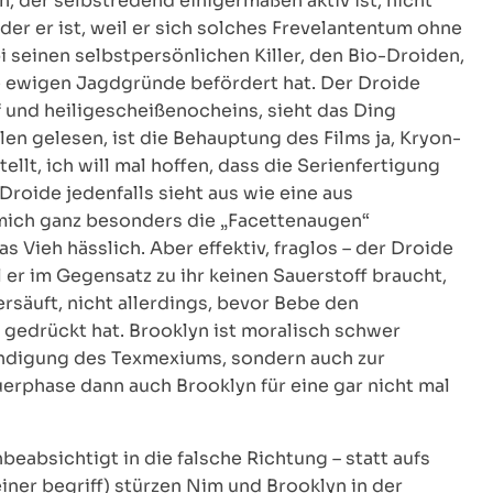
, der selbstredend einigermaßen aktiv ist, nicht
 er ist, weil er sich solches Frevelantentum ohne
 seinen selbstpersönlichen Killer, den Bio-Droiden,
 ewigen Jagdgründe befördert hat. Der Droide
f und heiligescheißenocheins, sieht das Ding
en gelesen, ist die Behauptung des Films ja, Kryon-
lt, ich will mal hoffen, dass die Serienfertigung
 Droide jedenfalls sieht aus wie eine aus
mich ganz besonders die „Facettenaugen“
as Vieh hässlich. Aber effektiv, fraglos – der Droide
er im Gegensatz zu ihr keinen Sauerstoff braucht,
ersäuft, nicht allerdings, bevor Bebe den
gedrückt hat. Brooklyn ist moralisch schwer
händigung des Texmexiums, sondern auch zur
erphase dann auch Brooklyn für eine gar nicht mal
eabsichtigt in die falsche Richtung – statt aufs
einer begriff) stürzen Nim und Brooklyn in der