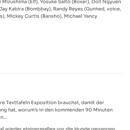
i Mizushima (Elf), Yosuke Saitô (Boxer), Doll Ngyuen
Jay Kabira (Bombbay), Randy Reyes (Gunhed, voice,
s), Mickey Curtis (Bansho), Michael Yancy
e Texttafeln Exposition brauchst, damit der
ung hat, worum’s in den kommenden 90 Minuten
fen…
 mal wieder einigermaßen vor die Hunde gegangen,