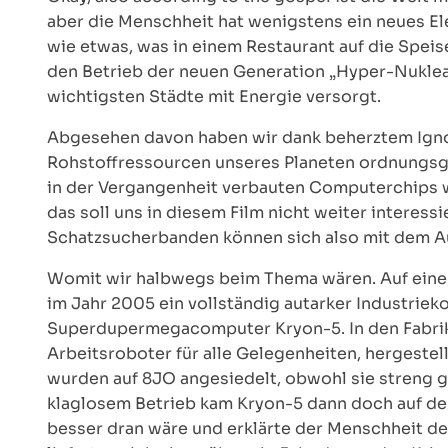
aber die Menschheit hat wenigstens ein neues E
wie etwas, was in einem Restaurant auf die Speis
den Betrieb der neuen Generation „Hyper-Nuklear
wichtigsten Städte mit Energie versorgt.
Abgesehen davon haben wir dank beherztem Ignori
Rohstoffressourcen unseres Planeten ordnungsge
in der Vergangenheit verbauten Computerchips we
das soll uns in diesem Film nicht weiter interes
Schatzsucherbanden können sich also mit dem Au
Womit wir halbwegs beim Thema wären. Auf einer
im Jahr 2005 ein vollständig autarker Industriek
Superdupermegacomputer Kryon-5. In den Fabrik
Arbeitsroboter für alle Gelegenheiten, hergestel
wurden auf 8JO angesiedelt, obwohl sie streng 
klaglosem Betrieb kam Kryon-5 dann doch auf den
besser dran wäre und erklärte der Menschheit den