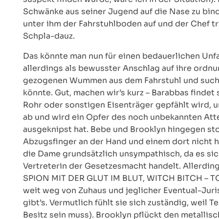
Schwänke aus seiner Jugend auf die Nase zu bind
unter ihm der Fahrstuhlboden auf und der Chef tr
Schpla-dauz.
Das könnte man nun für einen bedauerlichen Unfal
allerdings als bewusster Anschlag auf ihre ord
gezogenen Wummen aus dem Fahrstuhl und sucht 
könnte. Gut, machen wir’s kurz – Barabbas findet
Rohr oder sonstigen Eisenträger gepfählt wird, 
ab und wird ein Opfer des noch unbekannten At
ausgeknipst hat. Bebe und Brooklyn hingegen sto
Abzugsfinger an der Hand und einem dort nicht h
die Dame grundsätzlich unsympathisch, da es sic
Vertreterin der Gesetzesmacht handelt. Allerdi
SPION MIT DER GLUT IM BLUT, WITCH BITCH – 
weit weg von Zuhaus und jeglicher Eventual-Jurisd
gibt’s. Vermutlich fühlt sie sich zuständig, wei
Besitz sein muss). Brooklyn pflückt den metallis