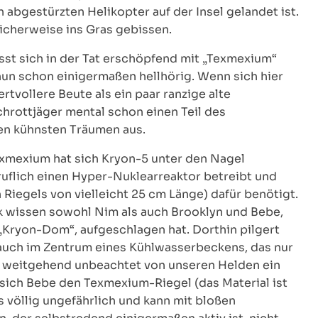
abgestürzten Helikopter auf der Insel gelandet ist.
icherweise ins Gras gebissen.
ässt sich in der Tat erschöpfend mit „Texmexium“
n schon einigermaßen hellhörig. Wenn sich hier
rtvollere Beute als ein paar ranzige alte
hrottjäger mental schon einen Teil des
hren kühnsten Träumen aus.
Texmexium hat sich Kryon-5 unter den Nagel
uflich einen Hyper-Nuklearreaktor betreibt und
Riegels von vielleicht 25 cm Länge) dafür benötigt.
k wissen sowohl Nim als auch Brooklyn und Bebe,
 „Kryon-Dom“, aufgeschlagen hat. Dorthin pilgert
 auch im Zentrum eines Kühlwasserbeckens, das nur
il weitgehend unbeachtet von unseren Helden ein
sich Bebe den Texmexium-Riegel (das Material ist
 völlig ungefährlich und kann mit bloßen