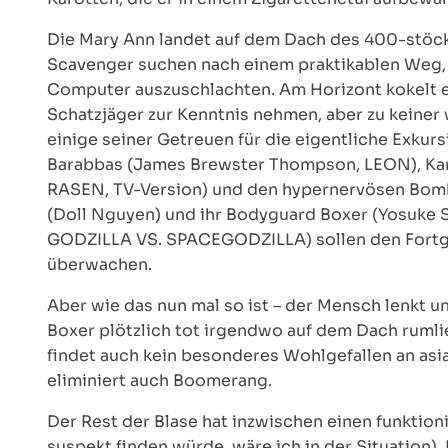
Die Mary Ann landet auf dem Dach des 400-stöcki
Scavenger suchen nach einem praktikablen Weg, 
Computer auszuschlachten. Am Horizont kokelt ei
Schatzjäger zur Kenntnis nehmen, aber zu keiner
einige seiner Getreuen für die eigentliche Exku
Barabbas (James Brewster Thompson, LEON), 
RASEN, TV-Version) und den hypernervösen Bom
(Doll Nguyen) und ihr Bodyguard Boxer (Yosu
GODZILLA VS. SPACEGODZILLA) sollen den Fortga
überwachen.
Aber wie das nun mal so ist – der Mensch lenkt u
Boxer plötzlich tot irgendwo auf dem Dach rumli
findet auch kein besonderes Wohlgefallen an a
eliminiert auch Boomerang.
Der Rest der Blase hat inzwischen einen funktioni
suspekt finden würde, wäre ich in der Situation)