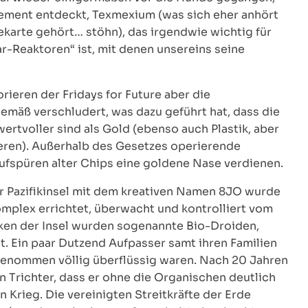
lement entdeckt, Texmexium (was sich eher anhört
ekarte gehört… stöhn), das irgendwie wichtig für
-Reaktoren“ ist, mit denen unsereins seine
eren der Fridays for Future aber die
mäß verschludert, was dazu geführt hat, dass die
rtvoller sind als Gold (ebenso auch Plastik, aber
sieren). Außerhalb des Gesetzes operierende
fspüren alter Chips eine goldene Nase verdienen.
 Pazifikinsel mit dem kreativen Namen 8JO wurde
omplex errichtet, überwacht und kontrolliert vom
en der Insel wurden sogenannte Bio-Droiden,
lt. Ein paar Dutzend Aufpasser samt ihren Familien
genommen völlig überflüssig waren. Nach 20 Jahren
 Trichter, dass er ohne die Organischen deutlich
 Krieg. Die vereinigten Streitkräfte der Erde