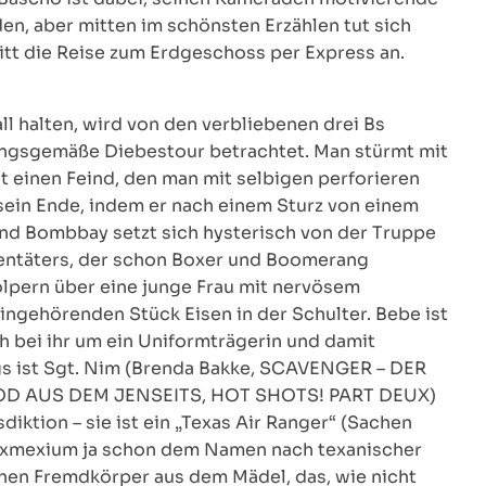
en, aber mitten im schönsten Erzählen tut sich
itt die Reise zum Erdgeschoss per Express an.
l halten, wird von den verbliebenen drei Bs
nungsgemäße Diebestour betrachtet. Man stürmt mit
einen Feind, den man mit selbigen perforieren
 sein Ende, indem er nach einem Sturz von einem
und Bombbay setzt sich hysterisch von der Truppe
tentäters, der schon Boxer und Boomerang
lpern über eine junge Frau mit nervösem
ingehörenden Stück Eisen in der Schulter. Bebe ist
h bei ihr um ein Uniformträgerin und damit
ngs ist Sgt. Nim (Brenda Bakke, SCAVENGER – DER
TOD AUS DEM JENSEITS, HOT SHOTS! PART DEUX)
iktion – sie ist ein „Texas Air Ranger“ (Sachen
l Texmexium ja schon dem Namen nach texanischer
chen Fremdkörper aus dem Mädel, das, wie nicht