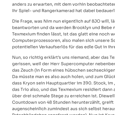
anders zu erwarten, mit dem vorhin beobachteten 
Ihr Spiel- und Rangerkamerad hat dabei bedauerl
Die Frage, was Nim nun eigentlich auf 8JO will, l
beantworten und da werden Brooklyn und Bebe nu
Texmexium finden lässt, ist das glatt eine noch we
Computerprozessoren, also malen sich unsere Sc
potentiellen Verkaufserlös für das edle Gut in i
Nun, so richtig erklärt’s uns niemand, aber das 
gerissen, weil der Herr Supercomputer nebenber
das Zeuch (in Form eines hübschen sechseckigen 
Da müsste man es also auch holen, und zum Glüc
dass Kryon sein Hauptquartier im 390. Stock, im
das Trio also, und das Texmexium residiert dann
über drei schmale Stege zu erreichen ist. Diewe
Countdown von 48 Stunden herunterzählt, greift 
augenscheinlich zumindest aus sich selbst heraus