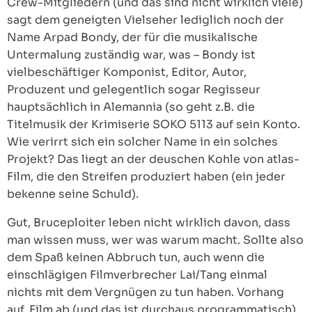
Crew-Mitgliedern (und das sind nicht wirklich viele)
sagt dem geneigten Vielseher lediglich noch der
Name Arpad Bondy, der für die musikalische
Untermalung zuständig war, was – Bondy ist
vielbeschäftiger Komponist, Editor, Autor,
Produzent und gelegentlich sogar Regisseur
hauptsächlich in Alemannia (so geht z.B. die
Titelmusik der Krimiserie SOKO 5113 auf sein Konto.
Wie verirrt sich ein solcher Name in ein solches
Projekt? Das liegt an der deuschen Kohle von atlas-
Film, die den Streifen produziert haben (ein jeder
bekenne seine Schuld).
Gut, Bruceploiter leben nicht wirklich davon, dass
man wissen muss, wer was warum macht. Sollte also
dem Spaß keinen Abbruch tun, auch wenn die
einschlägigen Filmverbrecher Lai/Tang einmal
nichts mit dem Vergnügen zu tun haben. Vorhang
auf, Film ab (und das ist durchaus programmatisch)..