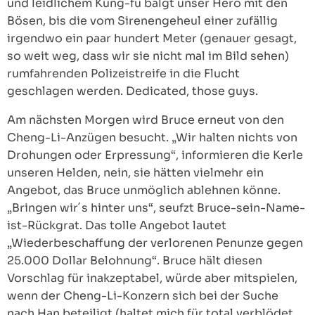
und leidlichem Kung-fu balgt unser Hero mit den
Bösen, bis die vom Sirenengeheul einer zufällig
irgendwo ein paar hundert Meter (genauer gesagt,
so weit weg, dass wir sie nicht mal im Bild sehen)
rumfahrenden Polizeistreife in die Flucht
geschlagen werden. Dedicated, those guys.
Am nächsten Morgen wird Bruce erneut von den
Cheng-Li-Anzügen besucht. „Wir halten nichts von
Drohungen oder Erpressung“, informieren die Kerle
unseren Helden, nein, sie hätten vielmehr ein
Angebot, das Bruce unmöglich ablehnen könne.
„Bringen wir´s hinter uns“, seufzt Bruce-sein-Name-
ist-Rückgrat. Das tolle Angebot lautet
„Wiederbeschaffung der verlorenen Penunze gegen
25.000 Dollar Belohnung“. Bruce hält diesen
Vorschlag für inakzeptabel, würde aber mitspielen,
wenn der Cheng-Li-Konzern sich bei der Suche
nach Han beteiligt (haltet mich für total verblödet,