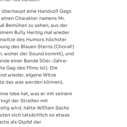
n) überhaupt eine Handvoll Gags
den einen Charakter namens Mr.
 mal Bemühen zu sehen, aus der
 einem Bully Herbig mal wieder
lenwitze des Humors höchster
nung des Blauen Sterns (Choral!)
en, woher der Sound kommt), und
Hände einer Bande 50er-Jahre-
te Gag des Films ist). Die
und wieder, eigene Witze
tte das was werden können).
eine Idee hat, was er mit seinem
ringt der Streifen mit
tig wird, hätte William Sachs
uten sich tatsächlich so etwas
achs als Gipfel der