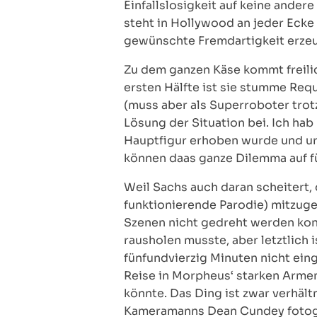
Einfallslosigkeit auf keine ander
steht in Hollywood an jeder Ecke
gewünschte Fremdartigkeit erzeug
Zu dem ganzen Käse kommt freilich
ersten Hälfte ist sie stumme Requ
(muss aber als Superroboter trot
Lösung der Situation bei. Ich hab
Hauptfigur erhoben wurde und urs
können daas ganze Dilemma auf fü
Weil Sachs auch daran scheitert
funktionierende Parodie) mitzuge
Szenen nicht gedreht werden konn
rausholen musste, aber letztlich 
fünfundvierzig Minuten nicht ein
Reise in Morpheus‘ starken Armen
könnte. Das Ding ist zwar verhä
Kameramanns Dean Cundey fotograf