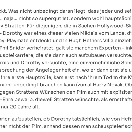
t. Was nicht unbedingt daran liegt, dass jeder und sei
r… naja… nicht so supergut ist, sondern wohl hauptsäch
y Stratten. Für diejenigen, die in Sachen Hollywood-S
– Dorothy war eines dieser vielen Mädels vom Lande, di
y-Playmate entdeckt und in Hugh Hefners Villa einzieh
il Snider verheiratet, galt sie manchem Experten – ink
uspielkarriere, die sie dann auch aufzubauen versuchte.
dernis und Dorothy versuchte, eine einvernehmliche Sc
Besprechung der Angelegenheit ein, wo er dann erst sie 
 ihre erste Hauptrolle, kam erst nach ihrem Tod in die Ki
ng nicht unbedingt brauchen kann (zumal Harry Novak, 
tgegen Strattens Wünschen den Film auch mit explizitem
-Ehre bewarb, dieweil Stratten wünschte, als ernsthaft
nur 20 Jahre alt.
arien aufzustellen, ob Dorothy tatsächlich, wie von Hef
cher nicht der Film, anhand dessen man schauspielerisc