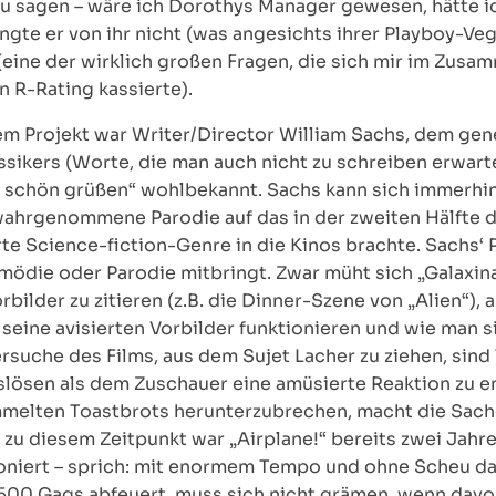
zu sagen – wäre ich Dorothys Manager gewesen, hätte i
ngte er von ihr nicht (was angesichts ihrer Playboy-Ve
(eine der wirklich großen Fragen, die sich mir im Zusamm
n R-Rating kassierte).
dem Projekt war Writer/Director William Sachs, dem g
ssikers (Worte, die man auch nicht zu schreiben erwart
st schön grüßen“ wohlbekannt. Sachs kann sich immerhin
h wahrgenommene Parodie auf das in der zweiten Hälfte d
erte Science-fiction-Genre in die Kinos brachte. Sachs‘ 
omödie oder Parodie mitbringt. Zwar müht sich „Galaxina
ilder zu zitieren (z.B. die Dinner-Szene von „Alien“),
 seine avisierten Vorbilder funktionieren und wie man s
uche des Films, aus dem Sujet Lacher zu ziehen, sind T
lösen als dem Zuschauer eine amüsierte Reaktion zu en
mmelten Toastbrots herunterzubrechen, macht die Sach
 zu diesem Zeitpunkt war „Airplane!“ bereits zwei Jahre 
ioniert – sprich: mit enormem Tempo und ohne Scheu d
500 Gags abfeuert, muss sich nicht grämen, wenn davo