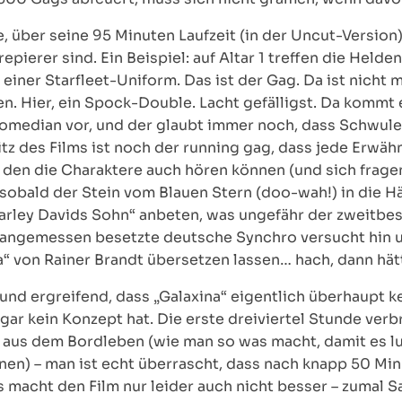
, über seine 95 Minuten Laufzeit (in der Uncut-Versio
repierer sind. Ein Beispiel: auf Altar 1 treffen die Hel
 einer Starfleet-Uniform. Das ist der Gag. Da ist nicht
en. Hier, ein Spock-Double. Lacht gefälligst. Da kommt
-Comedian vor, und der glaubt immer noch, dass Schwu
itz des Films ist noch der running gag, dass jede Erwäh
, den die Charaktere auch hören können (und sich frag
, sobald der Stein vom Blauen Stern (doo-wah!) in die 
„Harley Davids Sohn“ anbeten, was ungefähr der zweitbes
d angemessen besetzte deutsche Synchro versucht hin 
a“ von Rainer Brandt übersetzen lassen… hach, dann hä
und ergreifend, dass „Galaxina“ eigentlich überhaupt k
gar kein Konzept hat. Die erste dreiviertel Stunde verb
s dem Bordleben (wie man so was macht, damit es lus
nen) – man ist echt überrascht, dass nach knapp 50 Min
s macht den Film nur leider auch nicht besser – zumal S