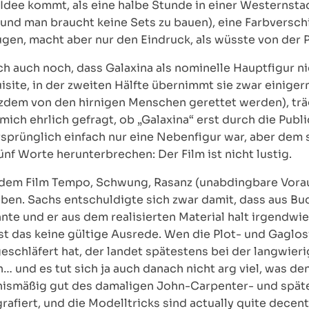
e Idee kommt, als eine halbe Stunde in einer Westernsta
 und man braucht keine Sets zu bauen), eine Farbversch
en, macht aber nur den Eindruck, als wüsste von der 
 auch noch, dass Galaxina als nominelle Hauptfigur nich
isite, in der zweiten Hälfte übernimmt sie zwar einige
zdem von den hirnigen Menschen gerettet werden), träg
 mich ehrlich gefragt, ob „Galaxina“ erst durch die Pub
prünglich einfach nur eine Nebenfigur war, aber dem sc
nf Worte herunterbrechen: Der Film ist nicht lustig.
, dem Film Tempo, Schwung, Rasanz (unabdingbare Vora
ben. Sachs entschuldigte sich zwar damit, dass aus B
te und er aus dem realisierten Material halt irgendw
ist das keine gültige Ausrede. Wen die Plot- und Gaglosi
geschläfert hat, der landet spätestens bei der langwie
… und es tut sich ja auch danach nicht arg viel, was 
ltnismäßig gut des damaligen John-Carpenter- und spä
iert, und die Modelltricks sind actually quite decen