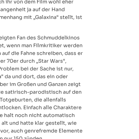
ch ihr von dem Film wohl eher
gangenheit ja auf der Hand
enhang mit „Galaxina“ stellt, ist
eneigten Fan des Schmuddelkinos
et, wenn man Filmkritiker werden
 auf die Fahne schreiben, dass er
er 70er durch „Star Wars“,
Problem bei der Sache ist nur,
“ da und dort, das ein oder
 aber im Großen und Ganzen zeigt
ie satirisch-parodistisch auf den
otgeburten, die allenfalls
tlocken. Einfach alle Charaktere
e halt noch nicht automatisch
alt und hatte klar gestellt, wie
avor, auch genrefremde Elemente
n nur 150 zünden.