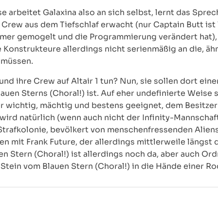
 arbeitet Galaxina also an sich selbst, lernt das Sprec
ew aus dem Tiefschlaf erwacht (nur Captain Butt ist le
mer gemogelt und die Programmierung verändert hat), is
 Konstrukteure allerdings nicht serienmäßig an die, äh
 müssen.
 und ihre Crew auf Altair 1 tun? Nun, sie sollen dort ein
lauen Sterns (Choral!) ist. Auf eher undefinierte Weise
r wichtig, mächtig und bestens geeignet, dem Besitzer
wird natürlich (wenn auch nicht der Infinity-Mannschaf
e Strafkolonie, bevölkert von menschenfressenden Alien
en mit Frank Future, der allerdings mittlerweile längs
n Stern (Choral!) ist allerdings noch da, aber auch Ord
t Stein vom Blauen Stern (Choral!) in die Hände einer R