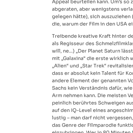
Appeal beurteilen kann. Um’s so 
abgeraten, aber wenigstens verla
gelegen hätte), sich auszuziehen 
die, warum der Film in den USA ei
Treibende kreative Kraft hinter 
als Regisseur des Schmelzfilmkla
will, ne…) „Der Planet Saturn läs
mit „Galaxina“ die erste wirklic
„Alien“ und „Star Trek“ revitalisi
dass er absolut kein Talent für K
andere Element der genannten Vorb
Sachs kein Verständnis dafür, wie
Arm nehmen kann. Die meisten Vers
peinlich berührtes Schweigen aus
auf den IQ-Level eines angeschi
lustig – man darf nicht vergessen,
das Genre der Filmparodie funkt
einzubringen. Wer in 80 Minuten 