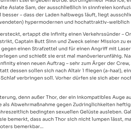
mmen Esel ergeben würde. Bordingenieur Maurice, ei
lte Asiate Sam, der ausschließlich in sinnfreien konfu
l besser – dass der Laden halbwegs läuft, liegt ausschl
endeten) hypermodernen und hochattraktiv-weiblich g
versteckt, ertappt die Infinity einen Verkehrssünder –
 strikt, Captain Butt Sinn und Zweck seiner Mission zu 
gegen einen Strafzettel und für einen Angriff mit Lase
s überlegen und schießt sie erst mal manöverierunfähig.
Infinity einen neuen Auftrag – sehr zum Ärger der Crew,
att dessen sollen sich nach Altair 1 fliegen (a-haa!), e
chlaf verbringen soll. Vorher dürfen sie sich aber noch
terung, denn außer Thor, der ein inkompatibles Auge au
e als Abwehrmaßnahme gegen Zudringlichkeiten heftige 
ahreszeitlich bedingten sexuellen Gelüste ausleben. G
 sie bemerkt, dass auch Thor sich nicht lumpen lässt, ma
oters bemerkbar…