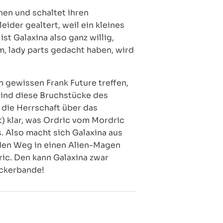
hen und schaltet ihren
ider gealtert, weil ein kleines
t Galaxina also ganz willig,
m, lady parts gedacht haben, wird
en gewissen Frank Future treffen,
 sind diese Bruchstücke des
 die Herrschaft über das
t) klar, was Ordric vom Mordric
s. Also macht sich Galaxina aus
t den Weg in einen Alien-Magen
ric. Den kann Galaxina zwar
ockerbande!