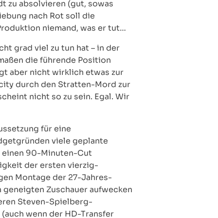
dt zu absolvieren (gut, sowas
iebung nach Rot soll die
Produktion niemand, was er tut…
t grad viel zu tun hat – in der
rmaßen die führende Position
t aber nicht wirklich etwas zur
licity durch den Stratten-Mord zur
heint nicht so zu sein. Egal. Wir
ussetzung für eine
udgetgründen viele geplante
ie einen 90-Minuten-Cut
gkeit der ersten vierzig-
rigen Montage der 27-Jahres-
den geneigten Zuschauer aufwecken
teren Steven-Spielberg-
t (auch wenn der HD-Transfer